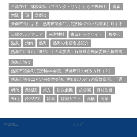
る。（１）
台湾在住、林俊宏氏（フランク・リン）からの投稿⑴
喜多
大阪
孫
定例会
斉藤市長による、熱海市議会11月定例会での上程議案に対する
説明①
日韓グルメフェア
来宮神社
東京ビッグサイト
桜友会
温泉
焼肉
熱海
熱海の名店名品紹介
熱海市伊豆山「逢初川土石流災害」行政対応検証委員会報告書
と熱海市の問題意識とは。
熱海市議会
熱海市議会3月定例会本会議。斉藤市長の施政方針（２）
熱海市議会11月定例会本会議。村山けんぞうの質疑質問、「通
告書」掲載。（１）
網代
衆議院
貞方
財政危機
起雲閣
野村監督
釜山
鈴木宗男
韓国
韓国カフェ
高橋
高須
村山憲三
リンク