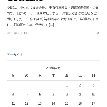
今日は、 小生の後援会会長、 平石啓三郎氏（関東警備保障）の案
内で、 旧知の、 小田原を本社とする、 某施設総合管理会社を 訪
問しました。 午前8時49分熱海駅発の 東海道線で、 早川駅で下車
し、 河口湖から車で待機して […]
2019 年 2 月 13 日
Share
this
post
アーカイブ
2019年2月
月
火
水
木
金
土
日
1
2
3
4
5
6
7
8
9
10
11
12
13
14
15
16
17