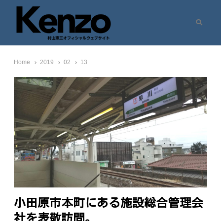
Search
村山憲三ウェブサイト
七転八起 – 村山憲三 Official Site
Home
2019
02
13
小田原市本町にある施設総合管理会
社を表敬訪問。