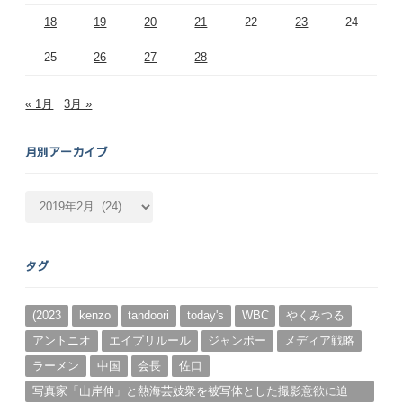
18
19
20
21
22
23
24
25
26
27
28
« 1月
3月 »
月別アーカイブ
月
別
ア
ー
タグ
カ
イ
ブ
(2023
kenzo
tandoori
today's
WBC
やくみつる
アントニオ
エイプリルール
ジャンボー
メディア戦略
ラーメン
中国
会長
佐口
写真家「山岸伸」と熱海芸妓衆を被写体とした撮影意欲に迫