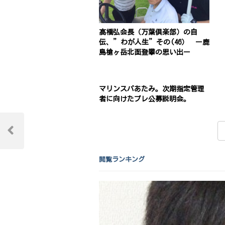
髙橋弘会長（万葉倶楽部）の自
伝、”わが人生”その(46） ー鹿
島槍ヶ岳北面登攀の思い出ー
マリンスパあたみ。次期指定管理
者に向けたプレ公募説明会。
投
稿
Previous
Post
ナ
閲覧ランキング
ビ
ゲ
ー
シ