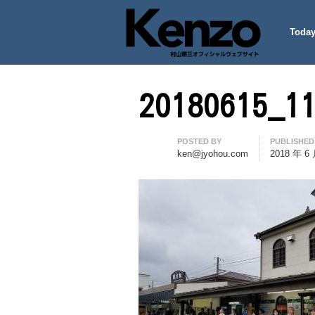
Today
村山憲三ウェブサイト
七転八起 – 村山憲三 Official
20180615_1
Author
POSTED BY
PUBLISHED
ken@jyohou.com
2018 年 6