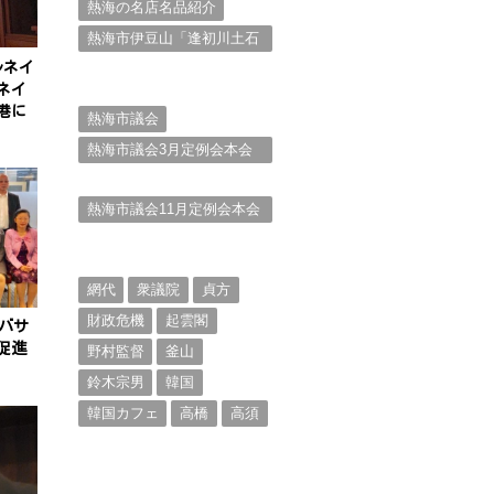
熱海の名店名品紹介
熱海市伊豆山「逢初川土石
流災害」行政対応検証委員
ルネイ
会報告書と熱海市の問題意
ネイ
識とは。
港に
熱海市議会
熱海市議会3月定例会本会
議。斉藤市長の施政方針
（２）
熱海市議会11月定例会本会
議。村山けんぞうの質疑質
問、「通告書」掲載。
（１）
網代
衆議院
貞方
財政危機
起雲閣
バサ
促進
野村監督
釜山
鈴木宗男
韓国
韓国カフェ
高橋
高須