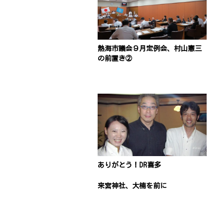
熱海市議会９月定例会、村山憲三
の前置き②
ありがとう！DR喜多
来宮神社、大楠を前に