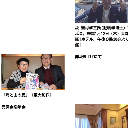
故 吉村卓三氏(動物学博士）
ぶ会。来年1月12日（木）大
REIホテル、午後６時30分よ
催！
赤坂BLITZにて
「海と山の民」（東大和作）
元気会忘年会