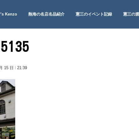
’s Kenzo
熱海の名店名品紹介
憲三のイベント記録
憲三の
 Site
15135
 月 15 日
21:39