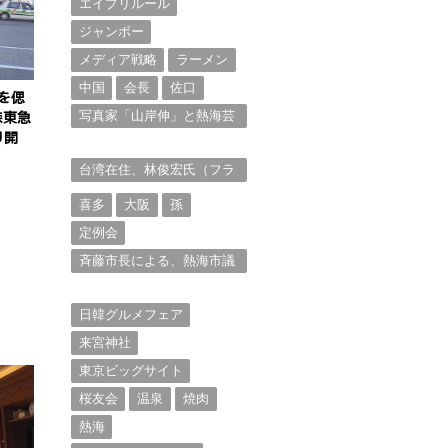
エイプリルール
ジャンボー
メディア戦略
ラーメン
中国
会長
佐口
を偲
写真家「山岸伸」と熱海芸
森東急
妓衆を被写体とした撮影意
り開
欲に迫る。（１）
台湾在住、林俊宏氏（フラ
ンク・リン）からの投稿⑴
喜多
大阪
孫
定例会
斉藤市長による、熱海市議
会11月定例会での上程議案
に対する説明①
日韓グルメフェア
来宮神社
東京ビッグサイト
桜友会
温泉
焼肉
熱海