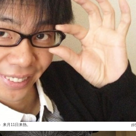
）来月11日来熱。
(6