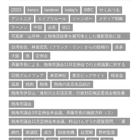
イ
ブ
(2023
kenzo
tandoori
today's
WBC
やくみつる
アントニオ
エイプリルール
ジャンボー
メディア戦略
ラーメン
中国
会長
佐口
写真家「山岸伸」と熱海芸妓衆を被写体とした撮影意欲に迫
る。（１）
台湾在住、林俊宏氏（フランク・リン）からの投稿⑴
喜多
大阪
孫
定例会
斉藤市長による、熱海市議会11月定例会での上程議案に対する
説明①
日韓グルメフェア
来宮神社
東京ビッグサイト
桜友会
温泉
焼肉
熱海
熱海の名店名品紹介
熱海市伊豆山「逢初川土石流災害」行政対応検証委員会報告書
と熱海市の問題意識とは。
熱海市議会
熱海市議会3月定例会本会議。斉藤市長の施政方針（２）
熱海市議会11月定例会本会議。村山けんぞうの質疑質問、「通
告書」掲載。（１）
網代
衆議院
貞方
財政危機
起雲閣
野村監督