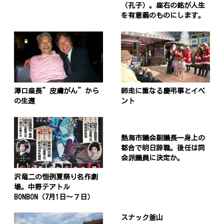
（孔子）。座右の銘が人生
を有意義のものにします。
澤口座長”皮膚がん”から
師走に重なる慶弔事とイベ
の生還
ント
熱海市議会副議長一身上の
都合で明日辞職。後任は同
会派議員に決定か。
沢竜二の恒例夏祭り名作劇
場。中野テアトル
BONBON（7月1日〜７日）
スナック釜山