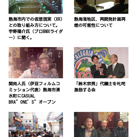
熱海市内での仮想現実（XR)
熱海渚地区、再開発計画再
との取り組み方について。
燃の可能性について
宇野陽介氏（プロBMXライダ
ー）に聞く。
関尚人氏（伊豆フィルムコ
「鈴木宗男」代議士を叱咤
ミッション代表）熱海市清
激励する会
水町にCASUAL
BRA”ONE’S”オープン