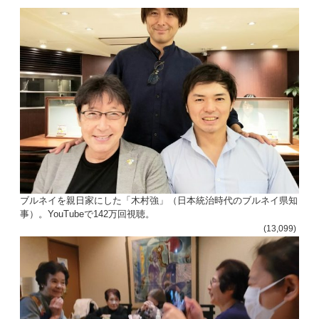
ン
ブルネイを親日家にした「木村強」（日本統治時代のブルネイ県知
事）。YouTubeで142万回視聴。
(13,099)