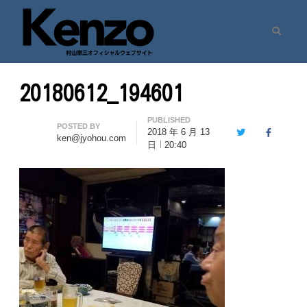
Search
村山憲三ウェブサイト
七転八起 – 村山憲三 Official Site
20180612_194601
PUBLISHED
Author
POSTED BY
2018 年 6 月 13
Twitter
Facebook
ken@jyohou.com
日
20:40