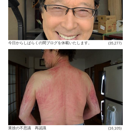
今日からしばらくの間ブログを休載いたします。
(35,277)
投
稿
s
ナ
ビ
ゲ
ー
シ
業捨の不思議 再認識
ョ
(16,105)