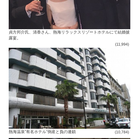
貞方邦介氏、清香さん、熱海リラックスリゾートホテルにて結婚披
露宴。
(11,994)
熱海温泉”有名ホテル”倒産と負の連鎖
(10,784)