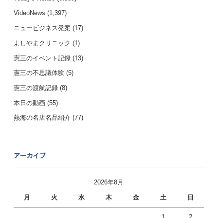
VideoNews
(1,397)
ニュービジネス発案
(17)
よしやまクリニック
(1)
憲三のイベント記録
(13)
憲三の不思議体験
(5)
憲三の渡航記録
(8)
本日の動画
(55)
熱海の名店名品紹介
(77)
アーカイブ
2026年8月
月
火
水
木
金
土
日
1
2