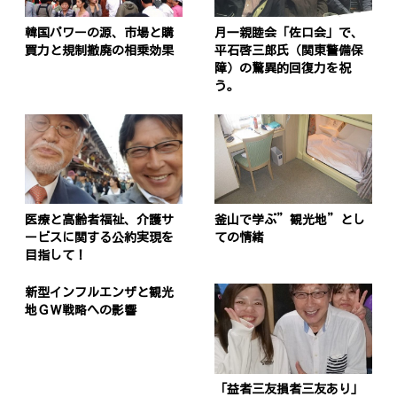
韓国パワーの源、市場と購
月一親睦会「佐口会」で、
買力と規制撤廃の相乗効果
平石啓三郎氏（関東警備保
障）の驚異的回復力を祝
う。
医療と高齢者福祉、介護サ
釜山で学ぶ”観光地”とし
ービスに関する公約実現を
ての情緒
目指して！
新型インフルエンザと観光
地ＧＷ戦略への影響
「益者三友損者三友あり」