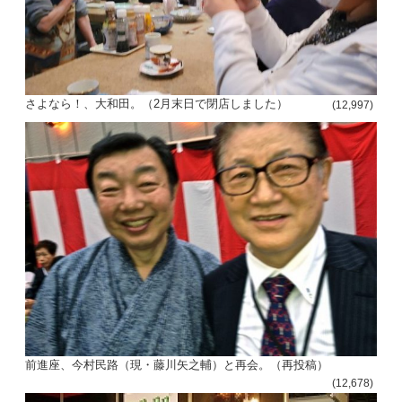
さよなら！、大和田。（2月末日で閉店しました）
(12,997)
前進座、今村民路（現・藤川矢之輔）と再会。（再投稿）
(12,678)