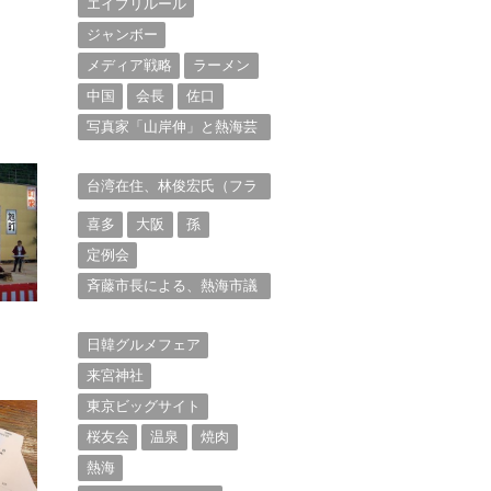
エイプリルール
ジャンボー
メディア戦略
ラーメン
中国
会長
佐口
写真家「山岸伸」と熱海芸
妓衆を被写体とした撮影意
欲に迫る。（１）
台湾在住、林俊宏氏（フラ
ンク・リン）からの投稿⑴
喜多
大阪
孫
定例会
斉藤市長による、熱海市議
会11月定例会での上程議案
に対する説明①
日韓グルメフェア
来宮神社
東京ビッグサイト
桜友会
温泉
焼肉
熱海