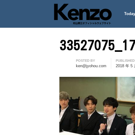
Today
村山憲三ウェブサイト
七転八起 – 村山憲三 Official
33527075_1
Author
POSTED BY
PUBLISHED
ken@jyohou.com
2018 年 5