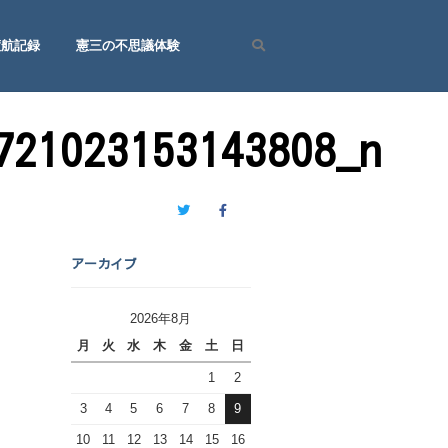
渡航記録
憲三の不思議体験
Search
721023153143808_n
Twitter
Facebook
アーカイブ
2026年8月
月
火
水
木
金
土
日
1
2
3
4
5
6
7
8
9
10
11
12
13
14
15
16