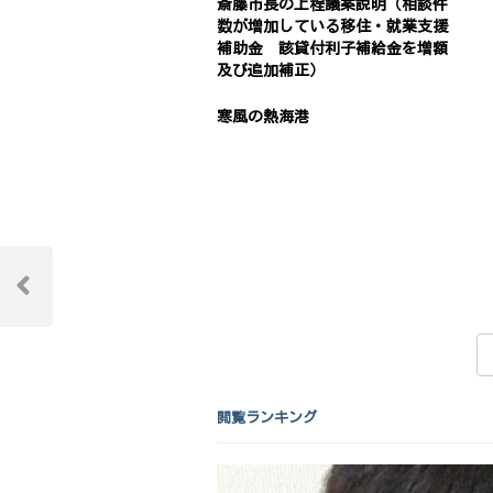
斎藤市長の上程議案説明（相談件
数が増加している移住・就業支援
補助金 該貸付利子補給金を増額
及び追加補正）
寒風の熱海港
投
稿
Previous
Post
ナ
ビ
ゲ
閲覧ランキング
ー
シ