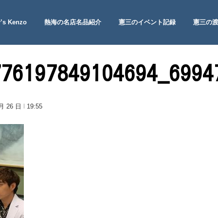
’s Kenzo
熱海の名店名品紹介
憲三のイベント記録
憲三の
 Site
776197849104694_6994
 月 26 日
19:55