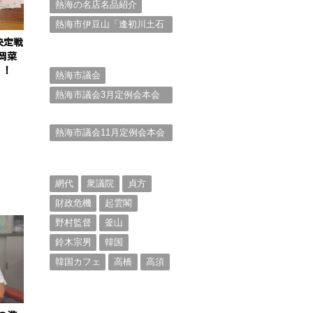
熱海の名店名品紹介
熱海市伊豆山「逢初川土石
流災害」行政対応検証委員
決定戦
会報告書と熱海市の問題意
岡菜
識とは。
！！
熱海市議会
熱海市議会3月定例会本会
議。斉藤市長の施政方針
（２）
熱海市議会11月定例会本会
議。村山けんぞうの質疑質
問、「通告書」掲載。
（１）
網代
衆議院
貞方
財政危機
起雲閣
野村監督
釜山
鈴木宗男
韓国
韓国カフェ
高橋
高須