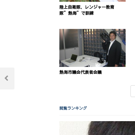
陸上自衛隊、レンジャー教育
隊”熱海”で訓練
投
熱海市議会代表者会議
稿
Previous
Post
ナ
ビ
閲覧ランキング
ゲ
ー
シ