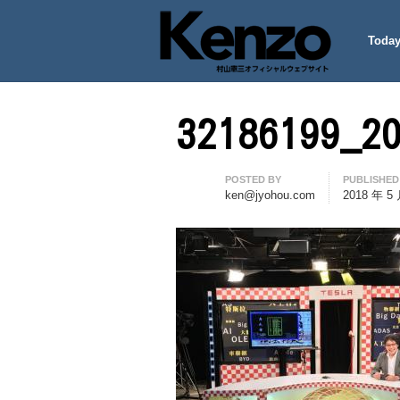
Today
村山憲三ウェブサイト
七転八起 – 村山憲三 Official
32186199_2
Author
POSTED BY
PUBLISHED
ken@jyohou.com
2018 年 5