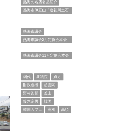
熱海の名店名品紹介
熱海市伊豆山「逢初川土石
流災害」行政対応検証委員
会報告書と熱海市の問題意
識とは。
熱海市議会
熱海市議会3月定例会本会
議。斉藤市長の施政方針
（２）
熱海市議会11月定例会本会
議。村山けんぞうの質疑質
問、「通告書」掲載。
（１）
網代
衆議院
貞方
財政危機
起雲閣
野村監督
釜山
鈴木宗男
韓国
韓国カフェ
高橋
高須