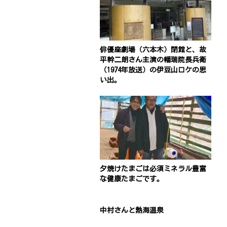
俳優座劇場（六本木）閉館と、故
平幹二朗さん主演の幡瑞院長兵衛
（1974年放送）の伊豆山ロケの思
い出。
夕焼けたまごは必須ミネラル豊富
な健康たまごです。
中村さんと熱海温泉