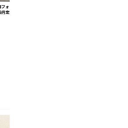
海フォ
9月定