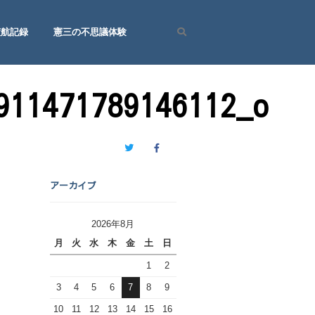
渡航記録
憲三の不思議体験
Search
911471789146112_o
Twitter
Facebook
アーカイブ
2026年8月
月
火
水
木
金
土
日
1
2
3
4
5
6
7
8
9
10
11
12
13
14
15
16