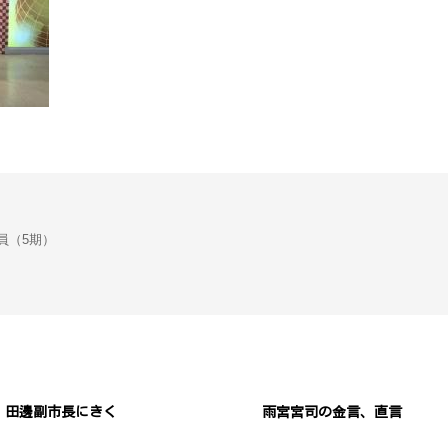
会議員（5期）
田邊副市長にきく
雨宮宮司の金言、直言