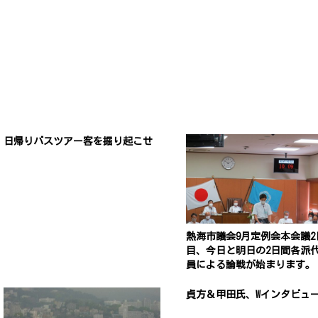
日帰りバスツアー客を掘り起こせ
熱海市議会9月定例会本会議2
目、今日と明日の2日間各派
員による論戦が始まります。
貞方＆甲田氏、Wインタビュ