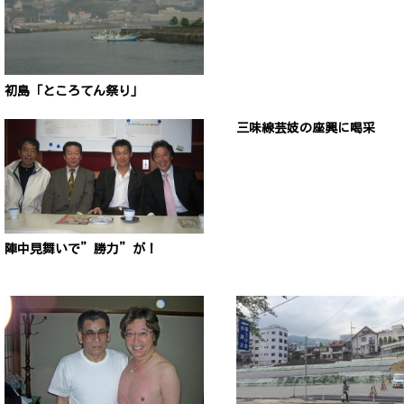
初島「ところてん祭り」
三味線芸妓の座興に喝采
陣中見舞いで”勝力”が！