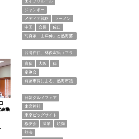
エイプリルール
ジャンボー
メディア戦略
ラーメン
中国
会長
佐口
写真家「山岸伸」と熱海芸
妓衆を被写体とした撮影意
欲に迫る。（１）
台湾在住、林俊宏氏（フラ
ンク・リン）からの投稿⑴
喜多
大阪
孫
定例会
斉藤市長による、熱海市議
会11月定例会での上程議案
に対する説明①
日韓グルメフェア
日
来宮神社
代表議
東京ビッグサイト
桜友会
温泉
焼肉
ー
熱海