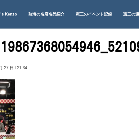
’s Kenzo
熱海の名店名品紹介
憲三のイベント記録
憲三の
 Site
019867368054946_5210
 月 27 日
21:34