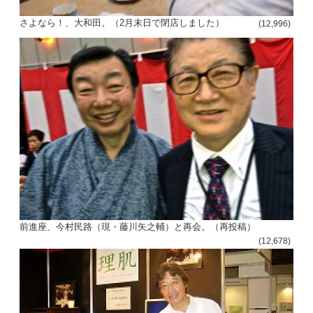
さよなら！、大和田。（2月末日で閉店しました）
(12,996)
前進座、今村民路（現・藤川矢之輔）と再会。（再投稿）
(12,678)