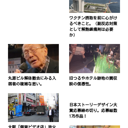
ワクチン摂取を前に心がけ
るべきこと。（副反応対策
として解熱鎮痛剤は必要
か）
丸源ビル解体撤去にみる入
旧つるやホテル跡地の買収
居者の複雑な思い。
説の信憑性。
日本ストーリーデザイン大
賞応募締め切り。応募総数
175作品！
大阪「個室ビデオ店」放火