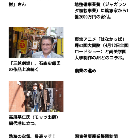
樹」さん
地整備事業費（ジャガラン
ダ植栽事業）に篤志家から1
億2600万円の寄付。
東宝アニメ「はなかっぱ」
蝶の国大冒険（4月12日全国
ロードショー）と尚美学園
大学制作のARとのコラボ。
「三越劇場」、石森史郎氏
の作品上演続く
農業の進め
高須基仁氏（モッツ出版）
網代港に立つ。
熱海の空気、最高ッす！
国青健康産業集団訪問