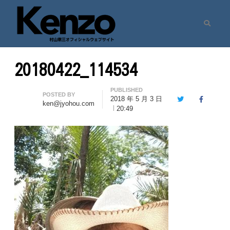
Search
村山憲三ウェブサイト
七転八起 – 村山憲三 Official Site
20180422_114534
PUBLISHED
Author
POSTED BY
2018 年 5 月 3 日
Twitter
Facebook
ken@jyohou.com
20:49