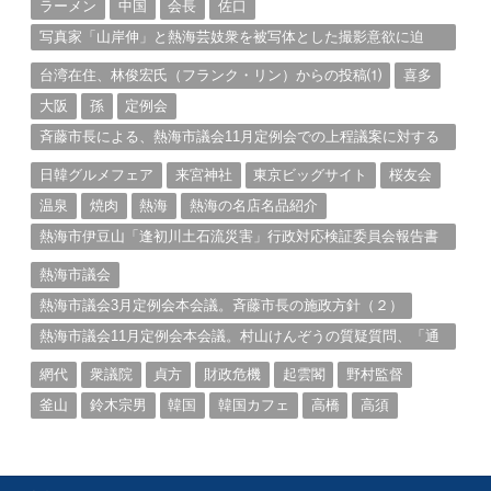
ラーメン
中国
会長
佐口
写真家「山岸伸」と熱海芸妓衆を被写体とした撮影意欲に迫
る。（１）
台湾在住、林俊宏氏（フランク・リン）からの投稿⑴
喜多
大阪
孫
定例会
斉藤市長による、熱海市議会11月定例会での上程議案に対する
説明①
日韓グルメフェア
来宮神社
東京ビッグサイト
桜友会
温泉
焼肉
熱海
熱海の名店名品紹介
熱海市伊豆山「逢初川土石流災害」行政対応検証委員会報告書
と熱海市の問題意識とは。
熱海市議会
熱海市議会3月定例会本会議。斉藤市長の施政方針（２）
熱海市議会11月定例会本会議。村山けんぞうの質疑質問、「通
告書」掲載。（１）
網代
衆議院
貞方
財政危機
起雲閣
野村監督
釜山
鈴木宗男
韓国
韓国カフェ
高橋
高須