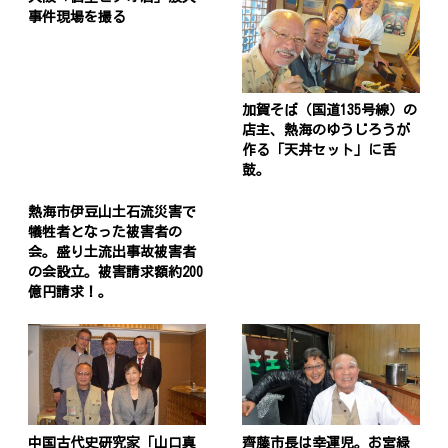
事件現場を撮る
加賀そば（国道135号線）の
店主、熱海のゆうじろうが
作る「天丼セット」に舌
鼓。
熱海市伊豆山土石流災害で
犠牲者となった被害者の
会。盛り土流出事故被害者
の会設立。被害請求額約200
億円請求！。
中国古代史研究家「山口真
齊藤市長は幸運児。お宮緑