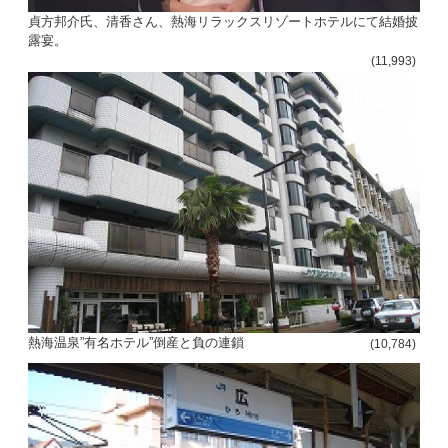
貞方邦介氏、清香さん、熱海リラックスリゾートホテルにて結婚披
露宴。
(11,993)
熱海温泉”有名ホテル”倒産と負の連鎖
(10,784)