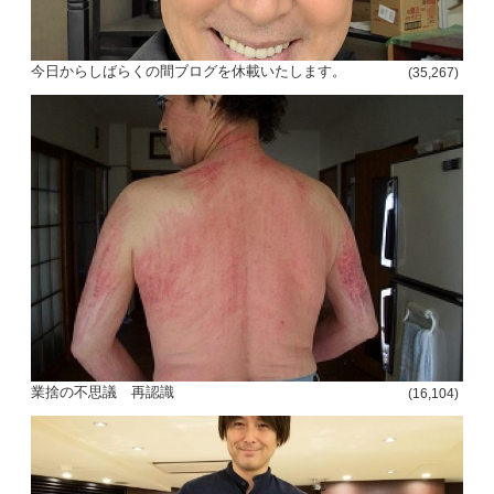
今日からしばらくの間ブログを休載いたします。
(35,267)
投
稿
s
ナ
ビ
ゲ
ー
業捨の不思議 再認識
(16,104)
シ
ョ
ン