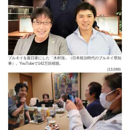
ブルネイを親日家にした「木村強」（日本統治時代のブルネイ県知
事）。YouTubeで142万回視聴。
(13,098)