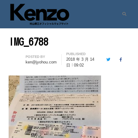
Search
村山憲三ウェブサイト
七転八起 – 村山憲三 Official Site
IMG_6788
PUBLISHED
Author
POSTED BY
2018 年 3 月 14
Twitter
Facebook
ken@jyohou.com
日
09:02