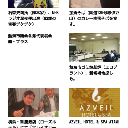
石森史朗氏（脚本家）、NHK
加賀そば（国道135号線伊豆
ラジオ深夜便出演（83歳の
山）のカレー南蛮そばを食
青春デケデケ）
す。
熱海市議会各派代表者会
議・プラス
熱海市ゴミ焼却炉（エコプ
ラント）、新候補地探し
も。
横浜・重慶飯店（ローズホ
AZVEIL HOTEL & SPA ATAMI
テル）にて「ボレイオリー