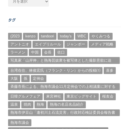
別
ア
ー
タグ
カ
イ
ブ
(2023
kenzo
tandoori
today's
WBC
やくみつる
アントニオ
エイプリルール
ジャンボー
メディア戦略
ラーメン
中国
会長
佐口
写真家「山岸伸」と熱海芸妓衆を被写体とした撮影意欲に迫
る。（１）
台湾在住、林俊宏氏（フランク・リン）からの投稿⑴
喜多
大阪
孫
定例会
斉藤市長による、熱海市議会11月定例会での上程議案に対する
説明①
日韓グルメフェア
来宮神社
東京ビッグサイト
桜友会
温泉
焼肉
熱海
熱海の名店名品紹介
熱海市伊豆山「逢初川土石流災害」行政対応検証委員会報告書
と熱海市の問題意識とは。
熱海市議会