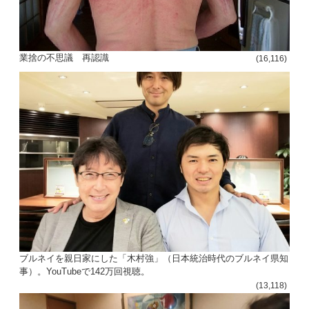
シ
ョ
ン
業捨の不思議 再認識
(16,116)
ブルネイを親日家にした「木村強」（日本統治時代のブルネイ県知
事）。YouTubeで142万回視聴。
(13,118)