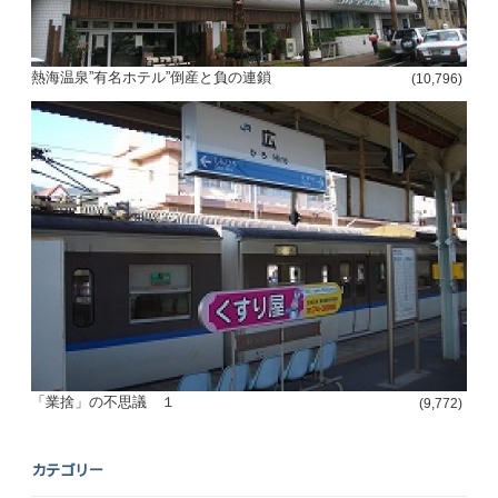
熱海温泉”有名ホテル”倒産と負の連鎖
(10,796)
「業捨」の不思議 １
(9,772)
カテゴリー