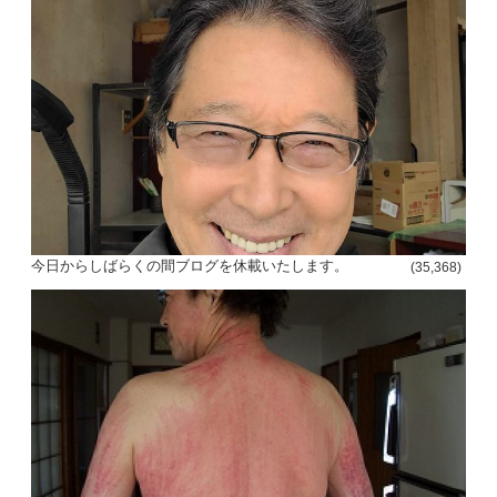
今日からしばらくの間ブログを休載いたします。
(35,368)
投
稿
s
ナ
ビ
ゲ
ー