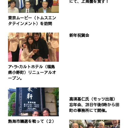
にて、上海蟹を食す！
東京ムービー（トムスエン
タテインメント）を訪問
新年祝賀会
ア•ラ•カルトホテル（福島
県小野町）リニューアルオ
ープン。
高須基仁氏（モッツ出版）
忘年会、28日午後6時から田
町の事務所にて開催。
熱海市議選を戦って（２）