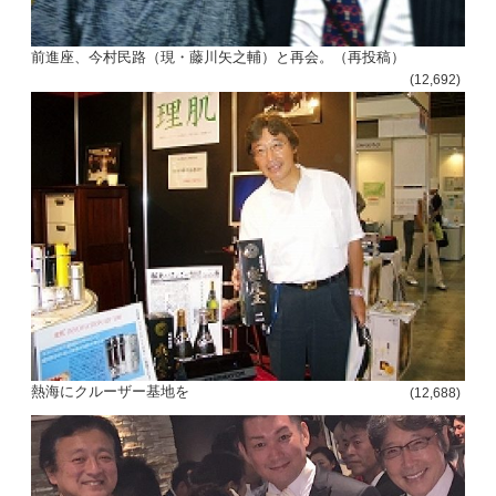
前進座、今村民路（現・藤川矢之輔）と再会。（再投稿）
(12,692)
熱海にクルーザー基地を
(12,688)