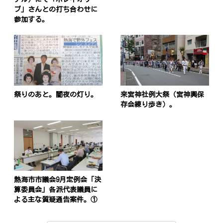
ブ」さんとの打ち合わせに
参加する。
祭りのあと。闇夜の灯り。
来宮神社例大祭（宮神輿保
存会練り歩き）。
熱海市市議会9月定例会「決
算委員会」各派代表議員に
よる主な質疑通告案件。①