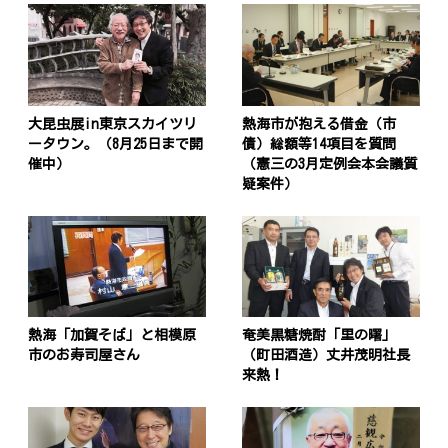
大昆虫展in東京スカイツリ
熱海市が抱える借金（市
ータウン。（8月25日まで開
債）総額等14項目を質問
催中）
（憲三の3月定例会本会議質
疑案件）
熱海「加賀そば」と相模原
奄美黒糖焼酎「里の曙」
市のお寿司屋さん
（町田酒造）丈井茂明社長
来熱！