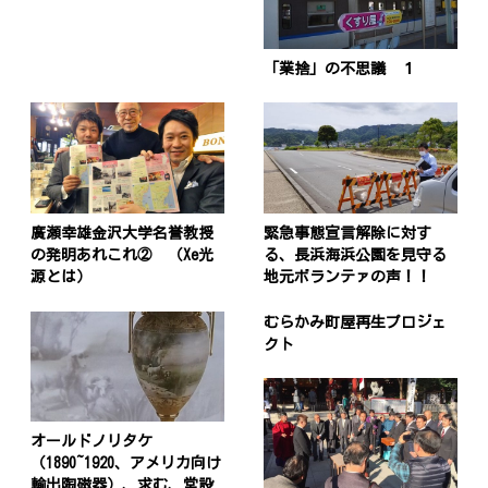
「業捨」の不思議 １
廣瀬幸雄金沢大学名誉教授
緊急事態宣言解除に対す
の発明あれこれ② （Xe光
る、長浜海浜公園を見守る
源とは）
地元ボランテァの声！！
むらかみ町屋再生プロジェ
クト
オールドノリタケ
（1890~1920、アメリカ向け
輸出陶磁器）、求む、常設