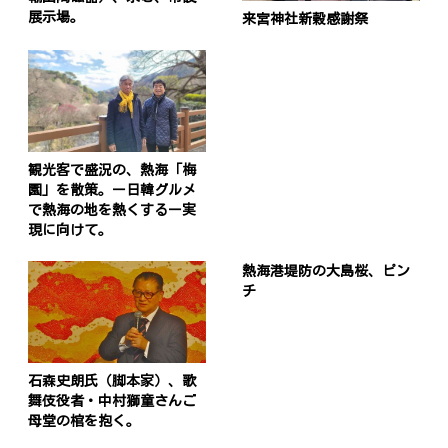
展示場。
来宮神社新穀感謝祭
観光客で盛況の、熱海「梅
園」を散策。ー日韓グルメ
で熱海の地を熱くするー実
現に向けて。
熱海港堤防の大島桜、ピン
チ
石森史朗氏（脚本家）、歌
舞伎役者・中村獅童さんご
母堂の棺を抱く。