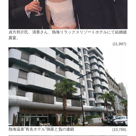
貞方邦介氏、清香さん、熱海リラックスリゾートホテルにて結婚披
露宴。
(11,997)
熱海温泉”有名ホテル”倒産と負の連鎖
(10,786)