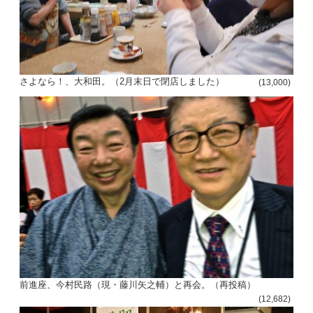
さよなら！、大和田。（2月末日で閉店しました）
(13,000)
前進座、今村民路（現・藤川矢之輔）と再会。（再投稿）
(12,682)