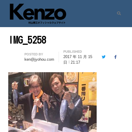
Search
村山憲三ウェブサイト
七転八起 – 村山憲三 Official Site
IMG_5258
PUBLISHED
Author
POSTED BY
2017 年 11 月 15
Twitter
Facebook
ken@jyohou.com
日
21:17