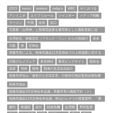
イ
ブ
(2023
kenzo
tandoori
today's
WBC
やくみつる
アントニオ
エイプリルール
ジャンボー
メディア戦略
ラーメン
中国
会長
佐口
写真家「山岸伸」と熱海芸妓衆を被写体とした撮影意欲に迫
る。（１）
台湾在住、林俊宏氏（フランク・リン）からの投稿⑴
喜多
大阪
孫
定例会
斉藤市長による、熱海市議会11月定例会での上程議案に対する
説明①
日韓グルメフェア
来宮神社
東京ビッグサイト
桜友会
温泉
焼肉
熱海
熱海の名店名品紹介
熱海市伊豆山「逢初川土石流災害」行政対応検証委員会報告書
と熱海市の問題意識とは。
熱海市議会
熱海市議会3月定例会本会議。斉藤市長の施政方針（２）
熱海市議会11月定例会本会議。村山けんぞうの質疑質問、「通
告書」掲載。（１）
網代
衆議院
貞方
財政危機
起雲閣
野村監督