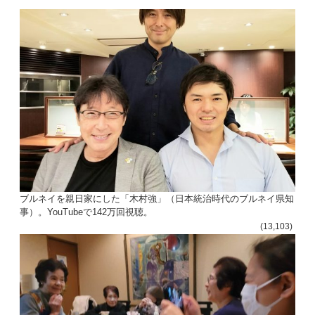
ン
ブルネイを親日家にした「木村強」（日本統治時代のブルネイ県知
事）。YouTubeで142万回視聴。
(13,103)