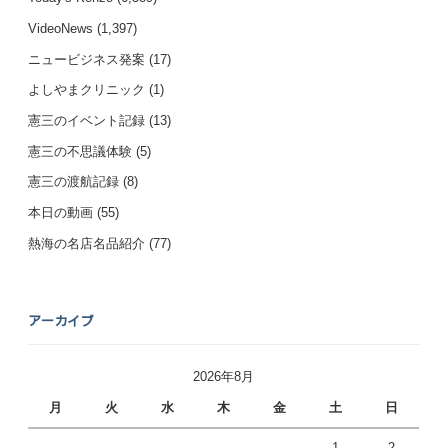
VideoNews
(1,397)
ニュービジネス発案
(17)
よしやまクリニック
(1)
憲三のイベント記録
(13)
憲三の不思議体験
(5)
憲三の渡航記録
(8)
本日の動画
(55)
熱海の名店名品紹介
(77)
アーカイブ
2026年8月
月
火
水
木
金
土
日
1
2