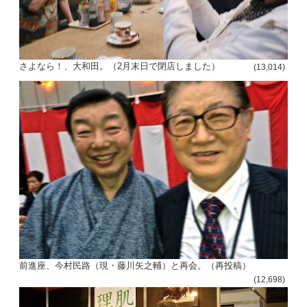
さよなら！、大和田。（2月末日で閉店しました）
(13,014)
前進座、今村民路（現・藤川矢之輔）と再会。（再投稿）
(12,698)