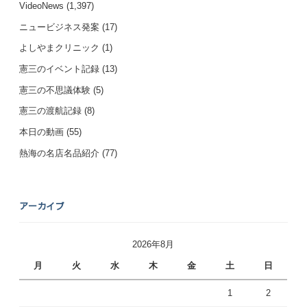
VideoNews
(1,397)
ニュービジネス発案
(17)
よしやまクリニック
(1)
憲三のイベント記録
(13)
憲三の不思議体験
(5)
憲三の渡航記録
(8)
本日の動画
(55)
熱海の名店名品紹介
(77)
アーカイブ
2026年8月
月
火
水
木
金
土
日
1
2