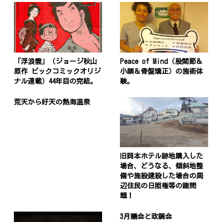
「浮浪雲」（ジョージ秋山
Peace of Mind（股関節＆
原作 ビックコミックオリジ
小顔＆骨盤矯正）の施術体
ナル連載）44年目の完結。
験。
荒天から好天の熱海温泉
旧岡本ホテル跡地購入した
場合、どうなる、傾斜地整
備や施設建設した場合の周
辺住民の日照権等の諸問
題！
3月議会と政調会