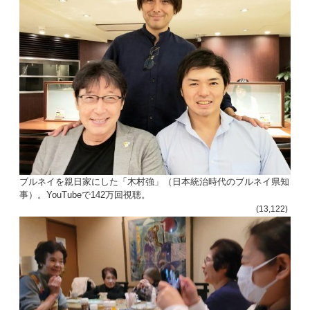
ン
ブルネイを親日家にした「木村強」（日本統治時代のブルネイ県知
事）。YouTubeで142万回視聴。
(13,122)