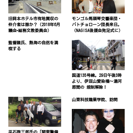
旧岡本ホテル市有地買収の
モンゴル馬頭琴交響楽団・
仲介者は誰か？（2018年6月
バトチョローン団長来日。
議会•総務文教委員会）
（NAGISA後援会発足式に）
監督諸氏、熱海の自然を満
喫する
国道135号線。29日午後3時
より、伊豆山愛染橋〜湯河
原間の 規制解除！
山東科技職業学院、訪問
平石啓三郎氏の「関東警備