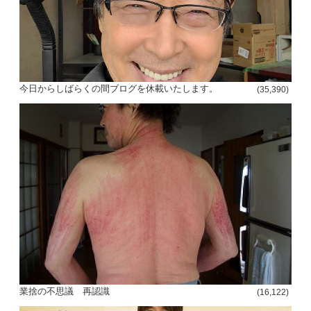
今日からしばらくの間ブログを休載いたします。
(35,390)
投
稿
s
ナ
ビ
ゲ
ー
シ
業捨の不思議 再認識
(16,122)
ョ