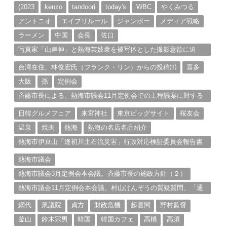
ブ
(2023
kenzo
tandoori
today's
WBC
やくみつる
アントニオ
エイプリルール
ジャンボー
メディア戦略
ラーメン
中国
会長
佐口
写真家「山岸伸」と熱海芸妓衆を被写体とした撮影意欲に迫
る。（１）
台湾在住、林俊宏氏（フランク・リン）からの投稿⑴
喜多
大阪
孫
定例会
斉藤市長による、熱海市議会11月定例会での上程議案に対する
説明①
日韓グルメフェア
来宮神社
東京ビッグサイト
桜友会
温泉
焼肉
熱海
熱海の名店名品紹介
熱海市伊豆山「逢初川土石流災害」行政対応検証委員会報告書
と熱海市の問題意識とは。
熱海市議会
熱海市議会3月定例会本会議。斉藤市長の施政方針（２）
熱海市議会11月定例会本会議。村山けんぞうの質疑質問、「通
告書」掲載。（１）
網代
衆議院
貞方
財政危機
起雲閣
野村監督
釜山
鈴木宗男
韓国
韓国カフェ
高橋
高須