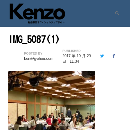
Search
村山憲三ウェブサイト
七転八起 – 村山憲三 Official Site
IMG_5087(1)
PUBLISHED
Author
POSTED BY
2017 年 10 月 29
Twitter
Facebook
ken@jyohou.com
日
11:34