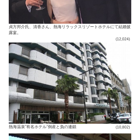
貞方邦介氏、清香さん、熱海リラックスリゾートホテルにて結婚披
露宴。
(12,024)
熱海温泉”有名ホテル”倒産と負の連鎖
(10,802)