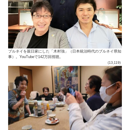
ブルネイを親日家にした「木村強」（日本統治時代のブルネイ県知
事）。YouTubeで142万回視聴。
(13,119)