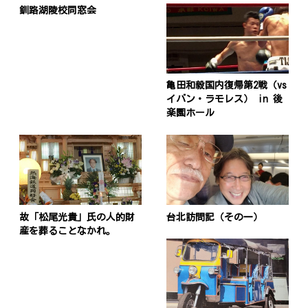
釧路湖陵校同窓会
亀田和毅国内復帰第2戦（vs
イバン・ラモレス） in 後
楽園ホール
故「松尾光貴」氏の人的財
台北訪問記（その一）
産を葬ることなかれ。