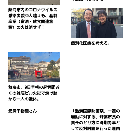
熱海市内のコロナウイルス
感染者数30人越えも、基幹
産業（宿泊・飲食関連施
設）の火は消せず！
個別化医療を考える。
熱海市、9日早朝の起雲閣近
くの雑居ビル火災で焼け跡
から一人の遺体。
元気干物屋さん
「熱海国際映画祭」一連の
騒動に対する、斉藤市長の
責任のとり方に時期尚早と
して反対討論を行った理由