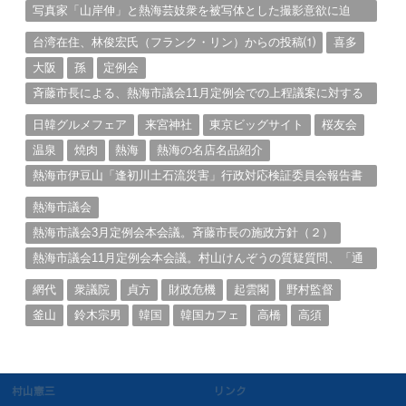
写真家「山岸伸」と熱海芸妓衆を被写体とした撮影意欲に迫
る。（１）
台湾在住、林俊宏氏（フランク・リン）からの投稿⑴
喜多
大阪
孫
定例会
斉藤市長による、熱海市議会11月定例会での上程議案に対する
説明①
日韓グルメフェア
来宮神社
東京ビッグサイト
桜友会
温泉
焼肉
熱海
熱海の名店名品紹介
熱海市伊豆山「逢初川土石流災害」行政対応検証委員会報告書
と熱海市の問題意識とは。
熱海市議会
熱海市議会3月定例会本会議。斉藤市長の施政方針（２）
熱海市議会11月定例会本会議。村山けんぞうの質疑質問、「通
告書」掲載。（１）
網代
衆議院
貞方
財政危機
起雲閣
野村監督
釜山
鈴木宗男
韓国
韓国カフェ
高橋
高須
村山憲三
リンク