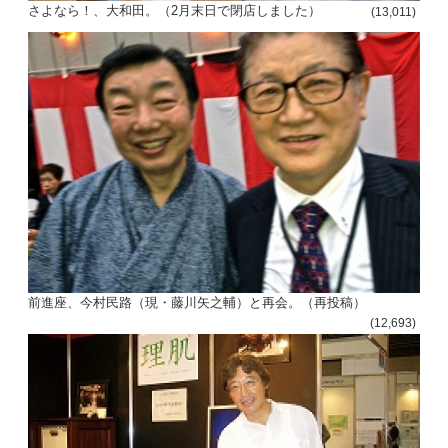
さよなら！、大和田。（2月末日で閉店しました）
(13,011)
前進座、今村民路（現・藤川矢之輔）と再会。（再投稿）
(12,693)