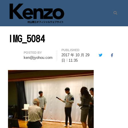
Search
村山憲三ウェブサイト
七転八起 – 村山憲三 Official Site
IMG_5084
PUBLISHED
Author
POSTED BY
2017 年 10 月 29
Twitter
Facebook
ken@jyohou.com
日
11:35