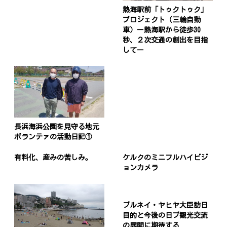
熱海駅前「トゥクトゥク」
プロジェクト（三輪自動
車）ー熱海駅から徒歩30
秒、２次交通の創出を目指
してー
長浜海浜公園を見守る地元
ボランテァの活動日記①
有料化、産みの苦しみ。
ケルクのミニフルハイビジ
ョンカメラ
ブルネイ・ヤヒヤ大臣訪日
目的と今後の日ブ観光交流
の展開に期待する