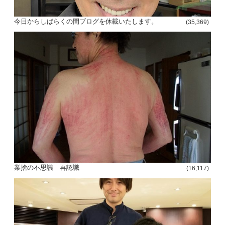
今日からしばらくの間ブログを休載いたします。
(35,369)
投
稿
s
ナ
ビ
ゲ
ー
業捨の不思議 再認識
(16,117)
シ
ョ
ン