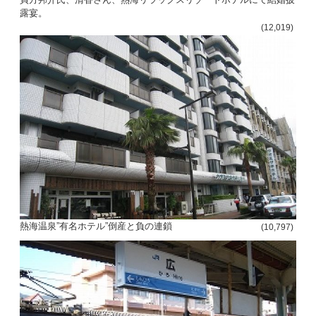
露宴。
(12,019)
熱海温泉”有名ホテル”倒産と負の連鎖
(10,797)