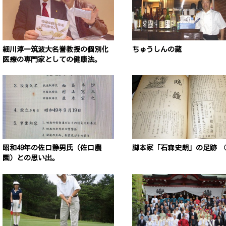
細川淳一筑波大名誉教授の個別化
ちゅうしんの蔵
医療の専門家としての健康法。
昭和49年の佐口静男氏（佐口農
脚本家「石森史朗」の足跡 
園）との思い出。