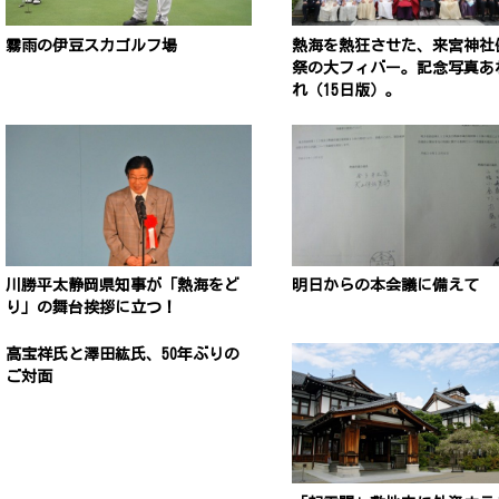
霧雨の伊豆スカゴルフ場
熱海を熱狂させた、来宮神社
祭の大フィバー。記念写真あ
れ（15日版）。
川勝平太静岡県知事が「熱海をど
明日からの本会議に備えて
り」の舞台挨拶に立つ！
高宝祥氏と澤田紘氏、50年ぶりの
ご対面