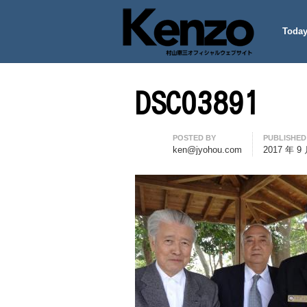
Today
村山憲三ウェブサイト
七転八起 – 村山憲三 Official
DSC03891
Author
POSTED BY
PUBLISHED
ken@jyohou.com
2017 年 9