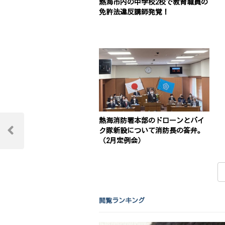
熱海市内の中学校2校で教育職員の
免許法違反講師発覚！
投
熱海消防署本部のドローンとバイ
ク隊新設について消防長の答弁。
稿
Previous
（2月定例会）
Post
ナ
ビ
ゲ
閲覧ランキング
ー
シ