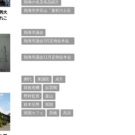
熱海の名店名品紹介
熱海市伊豆山「逢初川土石
例大
流災害」行政対応検証委員
れこ
会報告書と熱海市の問題意
識とは。
熱海市議会
熱海市議会3月定例会本会
議。斉藤市長の施政方針
（２）
熱海市議会11月定例会本会
議。村山けんぞうの質疑質
問、「通告書」掲載。
（１）
網代
衆議院
貞方
財政危機
起雲閣
野村監督
釜山
鈴木宗男
韓国
韓国カフェ
高橋
高須