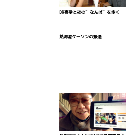
DR喜夛と夜の”なんば”を歩く
熱海港ケーソンの搬送