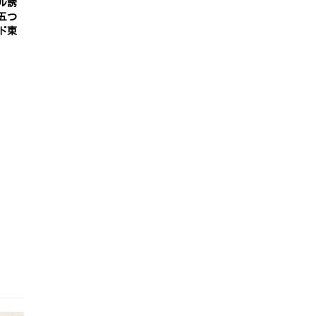
ル誘
五つ
ド東