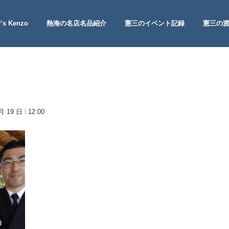
’s Kenzo
熱海の名店名品紹介
憲三のイベント記録
憲三の
 Site
 月 19 日
12:00