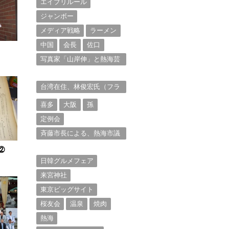
エイプリルール
ジャンボー
メディア戦略
ラーメン
中国
会長
佐口
写真家「山岸伸」と熱海芸
妓衆を被写体とした撮影意
欲に迫る。（１）
台湾在住、林俊宏氏（フラ
ンク・リン）からの投稿⑴
喜多
大阪
孫
定例会
斉藤市長による、熱海市議
会11月定例会での上程議案
②
に対する説明①
日韓グルメフェア
来宮神社
東京ビッグサイト
桜友会
温泉
焼肉
熱海