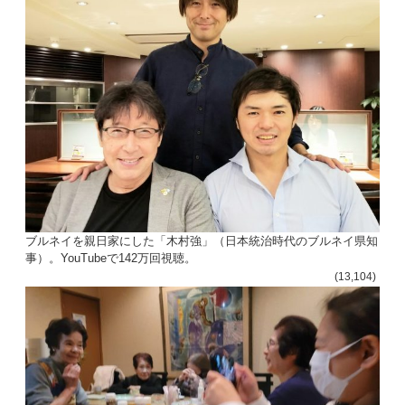
ン
ブルネイを親日家にした「木村強」（日本統治時代のブルネイ県知
事）。YouTubeで142万回視聴。
(13,104)