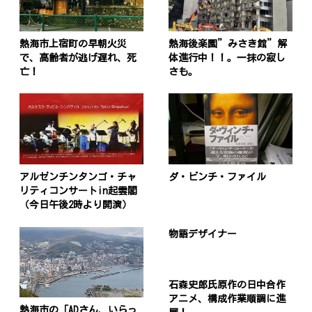
熱海市上宿町の早朝火災
熱海後楽園”みさき館”解
で、高齢者が逃げ遅れ、死
体進行中！！。一抹の寂し
亡！
さも。
アルゼンチンタンゴ・チャ
ダ・ビンチ・ファイル
リティコンサートin起雲閣
（今日午後2時より開演）
物語デザイナー
石森史郎氏原作の日中合作
アニメ、構成作業順調に進
熱海市の「ADさん、いらっ