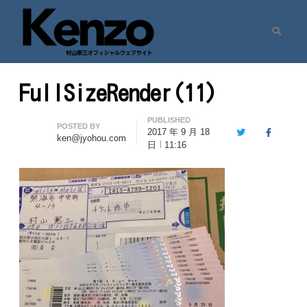
Search
村山憲三ウェブサイト
七転八起 – 村山憲三 Official Site
FullSizeRender(11)
PUBLISHED
Author
POSTED BY
2017 年 9 月 18
Twitter
Facebook
ken@jyohou.com
日
11:16