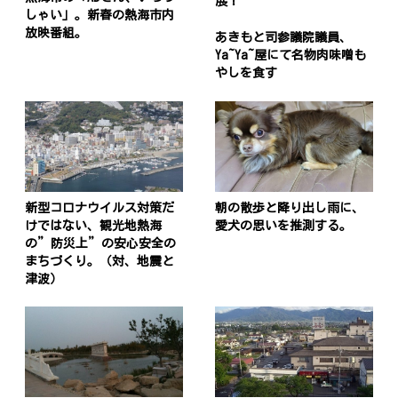
展！
しゃい」。新春の熱海市内
放映番組。
あきもと司参議院議員、
Ya~Ya~屋にて名物肉味噌も
やしを食す
新型コロナウイルス対策だ
朝の散歩と降り出し雨に、
けではない、観光地熱海
愛犬の思いを推測する。
の”防災上”の安心安全の
まちづくり。（対、地震と
津波）