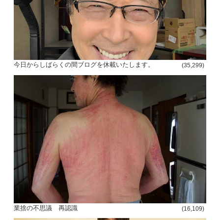
今日からしばらくの間ブログを休載いたします。
(35,299)
投
稿
s
ナ
ビ
ゲ
ー
シ
業捨の不思議 再認識
(16,109)
ョ