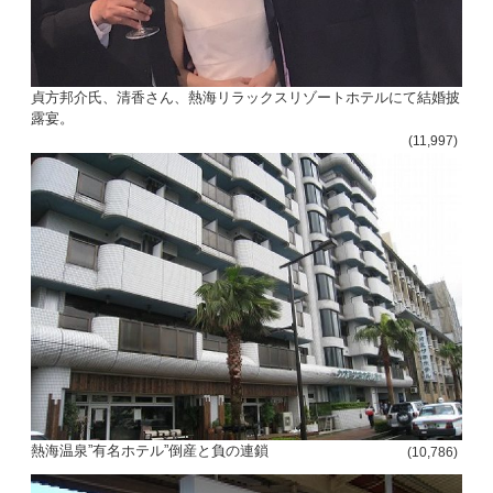
貞方邦介氏、清香さん、熱海リラックスリゾートホテルにて結婚披
露宴。
(11,997)
熱海温泉”有名ホテル”倒産と負の連鎖
(10,786)