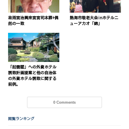
故雨宮治興来宮宮司本葬+偶
熱海市敬老大会inホテルニ
然の一致
ューアカオ「錦」
「起雲閣」への外資ホテル
誘致計画提案と他の自治体
の外資ホテル誘致に関する
前例。
0 Comments
閲覧ランキング