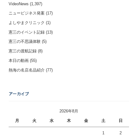
VideoNews
(1,397)
ニュービジネス発案
(17)
よしやまクリニック
(1)
憲三のイベント記録
(13)
憲三の不思議体験
(5)
憲三の渡航記録
(8)
本日の動画
(55)
熱海の名店名品紹介
(77)
アーカイブ
2026年8月
月
火
水
木
金
土
日
1
2