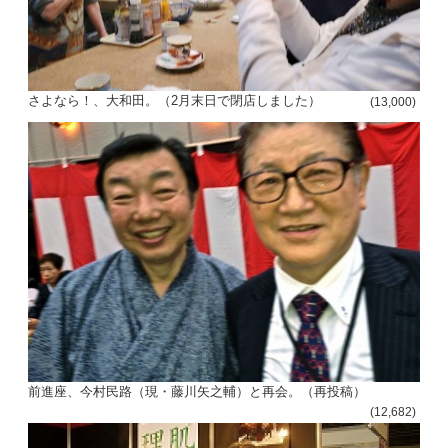
さよなら！、大和田。（2月末日で閉店しました）
(13,000)
前進座、今村民路（現・藤川矢之輔）と再会。（再投稿）
(12,682)