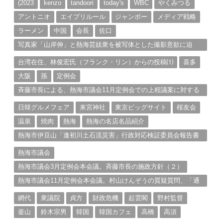
ブ
(2023
kenzo
tandoori
today's
WBC
やくみつる
アントニオ
エイプリルール
ジャンボー
メディア戦略
ラーメン
中国
会長
佐口
写真家「山岸伸」と熱海芸妓衆を被写体とした撮影意欲に迫
る。（１）
台湾在住、林俊宏氏（フランク・リン）からの投稿⑴
喜多
大阪
孫
定例会
斉藤市長による、熱海市議会11月定例会での上程議案に対する
説明①
日韓グルメフェア
来宮神社
東京ビッグサイト
桜友会
温泉
焼肉
熱海
熱海の名店名品紹介
熱海市伊豆山「逢初川土石流災害」行政対応検証委員会報告書
と熱海市の問題意識とは。
熱海市議会
熱海市議会3月定例会本会議。斉藤市長の施政方針（２）
熱海市議会11月定例会本会議。村山けんぞうの質疑質問、「通
告書」掲載。（１）
網代
衆議院
貞方
財政危機
起雲閣
野村監督
釜山
鈴木宗男
韓国
韓国カフェ
高橋
高須