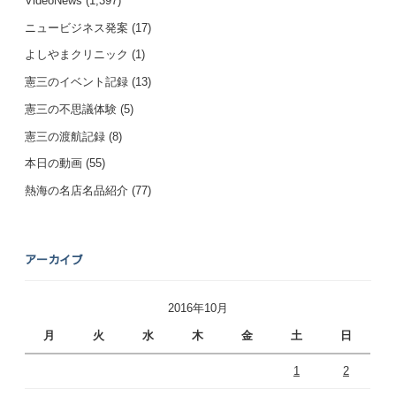
VideoNews
(1,397)
ニュービジネス発案
(17)
よしやまクリニック
(1)
憲三のイベント記録
(13)
憲三の不思議体験
(5)
憲三の渡航記録
(8)
本日の動画
(55)
熱海の名店名品紹介
(77)
アーカイブ
2016年10月
月
火
水
木
金
土
日
1
2