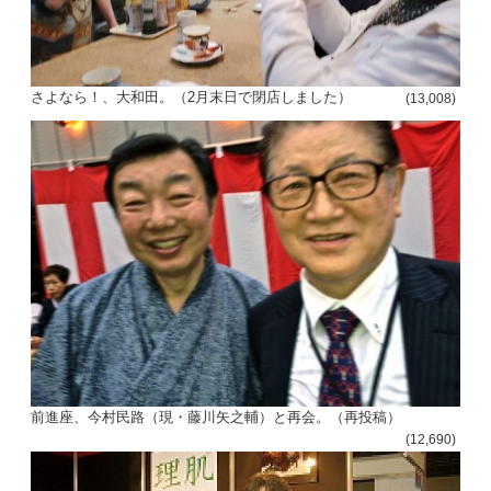
さよなら！、大和田。（2月末日で閉店しました）
(13,008)
前進座、今村民路（現・藤川矢之輔）と再会。（再投稿）
(12,690)