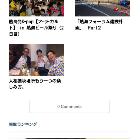
熱海発K-pop【ア•ラ•カル
「熱海フォーラム建設計
ト】 in 熱海ビール祭り（2
画」 Part２
投
日目）
稿
s
ナ
ビ
ゲ
大相撲秋場所もう一つの楽
ー
しみ方。
シ
ョ
0 Comments
ン
閲覧ランキング