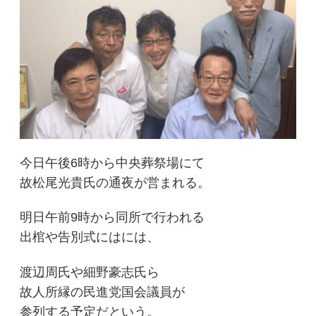
今日午後6時から中央葬祭場にて
故松尾光貴氏の通夜が営まれる。
明日午前9時から同所で行われる
出棺や告別式にはには、
渡辺周氏や細野豪志氏ら
故人所縁の民進党国会議員が
参列する予定だという。