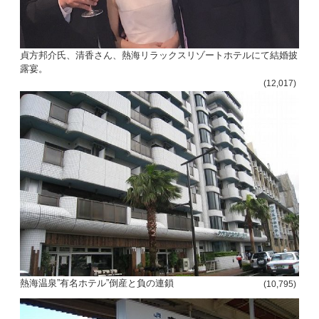
貞方邦介氏、清香さん、熱海リラックスリゾートホテルにて結婚披
露宴。
(12,017)
熱海温泉”有名ホテル”倒産と負の連鎖
(10,795)