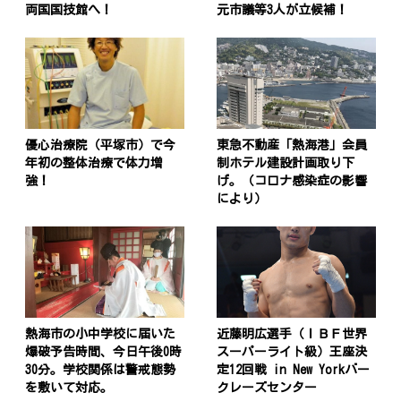
両国国技館へ！
元市議等3人が立候補！
優心治療院（平塚市）で今
東急不動産「熱海港」会員
年初の整体治療で体力増
制ホテル建設計画取り下
強！
げ。（コロナ感染症の影響
により）
熱海市の小中学校に届いた
近藤明広選手（ＩＢＦ世界
爆破予告時間、今日午後0時
スーパーライト級）王座決
30分。学校関係は警戒態勢
定12回戦 in New Yorkバー
を敷いて対応。
クレーズセンター