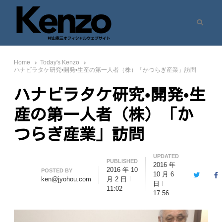
Search
村山憲三ウェブサイト
七転八起 – 村山憲三 Official Site
Home
Today's Kenzo
ハナビラタケ研究•開発•生産の第一人者（株）「かつらぎ産業」訪問
ハナビラタケ研究•開発•生
産の第一人者（株）「か
つらぎ産業」訪問
UPDATED
PUBLISHED
2016 年
2016 年 10
Author
POSTED BY
10 月 6
Twitter
F
ken@jyohou.com
月 2 日
日
11:02
17:56