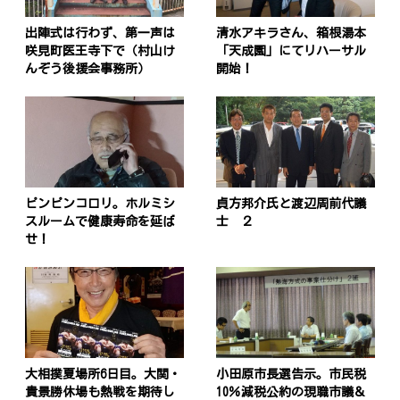
出陣式は行わず、第一声は
清水アキラさん、箱根湯本
咲見町医王寺下で（村山け
「天成園」にてリハーサル
んぞう後援会事務所）
開始！
ピンピンコロリ。ホルミシ
貞方邦介氏と渡辺周前代議
スルームで健康寿命を延ば
士 ２
せ！
大相撲夏場所6日目。大関・
小田原市長選告示。市民税
貴景勝休場も熱戦を期待し
10％減税公約の現職市議＆