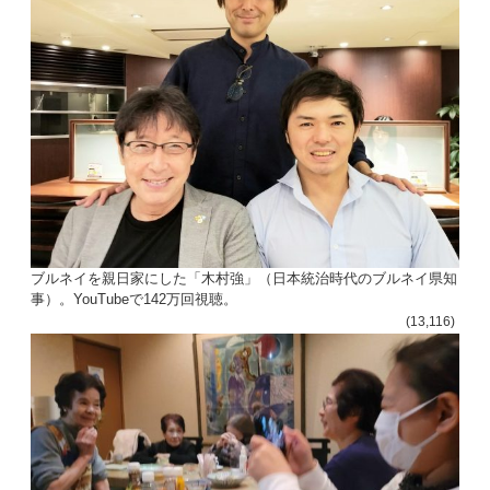
ブルネイを親日家にした「木村強」（日本統治時代のブルネイ県知
事）。YouTubeで142万回視聴。
(13,116)