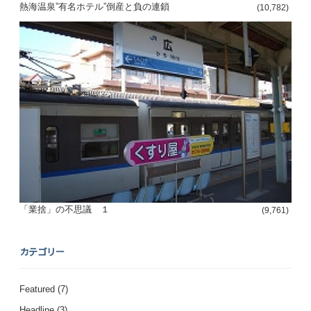
熱海温泉”有名ホテル”倒産と負の連鎖
(10,782)
「業捨」の不思議 １
(9,761)
カテゴリー
Featured
(7)
Headline
(3)