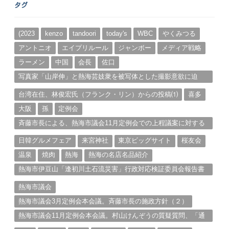
タグ
カ
イ
ブ
(2023
kenzo
tandoori
today's
WBC
やくみつる
アントニオ
エイプリルール
ジャンボー
メディア戦略
ラーメン
中国
会長
佐口
写真家「山岸伸」と熱海芸妓衆を被写体とした撮影意欲に迫
る。（１）
台湾在住、林俊宏氏（フランク・リン）からの投稿⑴
喜多
大阪
孫
定例会
斉藤市長による、熱海市議会11月定例会での上程議案に対する
説明①
日韓グルメフェア
来宮神社
東京ビッグサイト
桜友会
温泉
焼肉
熱海
熱海の名店名品紹介
熱海市伊豆山「逢初川土石流災害」行政対応検証委員会報告書
と熱海市の問題意識とは。
熱海市議会
熱海市議会3月定例会本会議。斉藤市長の施政方針（２）
熱海市議会11月定例会本会議。村山けんぞうの質疑質問、「通
告書」掲載。（１）