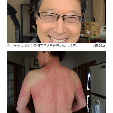
今日からしばらくの間ブログを休載いたします。
(35,261)
投
稿
s
ナ
ビ
ゲ
ー
シ