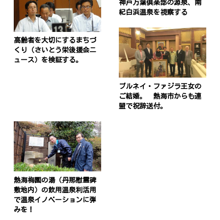
神戸万葉倶楽部の源泉、南
紀白浜温泉を視察する
高齢者を大切にするまちづ
くり（さいとう栄後援会ニ
ュース）を検証する。
ブルネイ・ファジラ王女の
ご結婚。 熱海市からも連
盟で祝辞送付。
熱海梅園の湯（丹那慰霊碑
敷地内）の飲用温泉利活用
で温泉イノベーションに弾
みを！