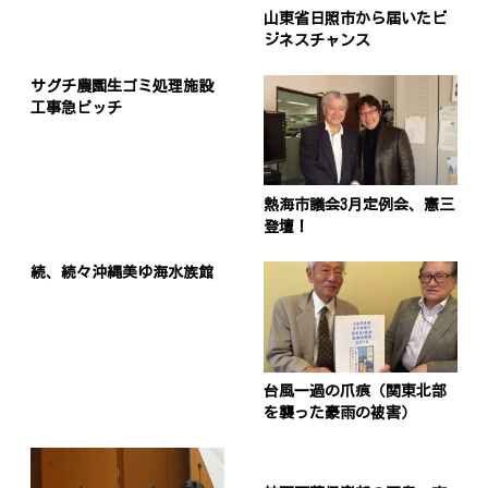
山東省日照市から届いたビ
ジネスチャンス
サグチ農園生ゴミ処理施設
工事急ピッチ
熱海市議会3月定例会、憲三
登壇！
続、続々沖縄美ゆ海水族館
台風一過の爪痕（関東北部
を襲った豪雨の被害）