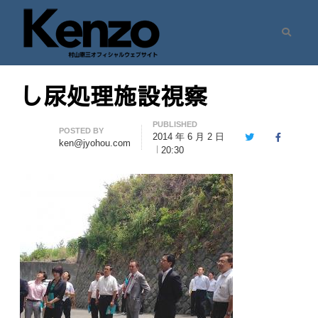
Search
村山憲三ウェブサイト
七転八起 – 村山憲三 Official Site
し尿処理施設視察
PUBLISHED
Author
POSTED BY
2014 年 6 月 2 日
Twitter
Facebook
ken@jyohou.com
20:30