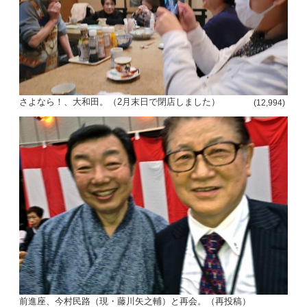
さよなら！、大和田。（2月末日で閉店しました）
(12,994)
前進座、今村民路（現・藤川矢之輔）と再会。（再投稿）