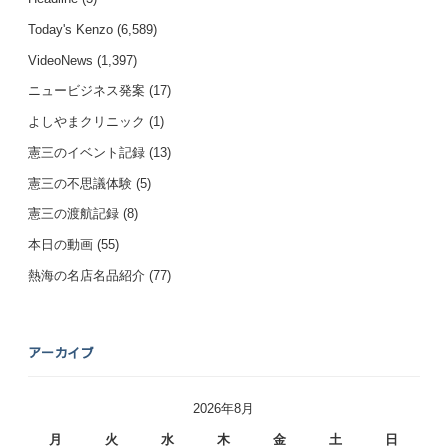
Today's Kenzo
(6,589)
VideoNews
(1,397)
ニュービジネス発案
(17)
よしやまクリニック
(1)
憲三のイベント記録
(13)
憲三の不思議体験
(5)
憲三の渡航記録
(8)
本日の動画
(55)
熱海の名店名品紹介
(77)
アーカイブ
2026年8月
月
火
水
木
金
土
日