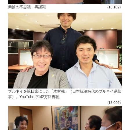
ョ
業捨の不思議 再認識
(16,102)
ン
ブルネイを親日家にした「木村強」（日本統治時代のブルネイ県知
事）。YouTubeで142万回視聴。
(13,096)