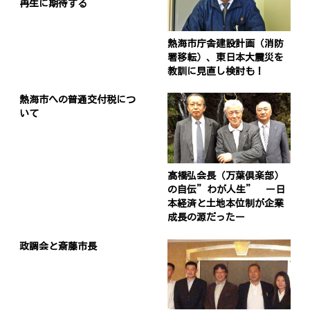
再生に期待する
熱海市庁舎建設計画（消防
署移転）、東日本大震災を
教訓に見直し検討も！
熱海市への普通交付税につ
いて
髙橋弘会長（万葉倶楽部）
の自伝”わが人生” ー日
本経済と土地本位制が企業
成長の源だったー
政調会と斎藤市長