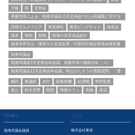
大阪
孫
定例会
斉藤市長による、熱海市議会11月定例会での上程議案に対する
説明①
日韓グルメフェア
来宮神社
東京ビッグサイト
桜友会
温泉
焼肉
熱海
熱海の名店名品紹介
熱海市伊豆山「逢初川土石流災害」行政対応検証委員会報告書
と熱海市の問題意識とは。
熱海市議会
熱海市議会3月定例会本会議。斉藤市長の施政方針（２）
熱海市議会11月定例会本会議。村山けんぞうの質疑質問、「通
告書」掲載。（１）
網代
衆議院
貞方
財政危機
起雲閣
野村監督
釜山
鈴木宗男
韓国
韓国カフェ
高橋
高須
村山憲三
リンク
株式会社東栄
熱海市議会議員