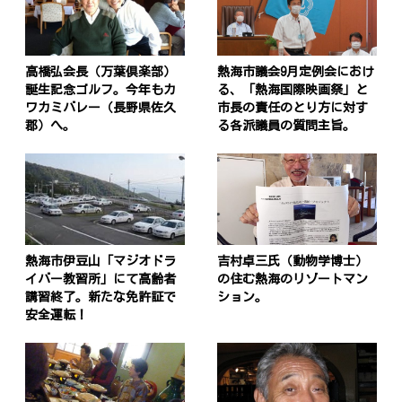
高橋弘会長（万葉倶楽部）
熱海市議会9月定例会におけ
誕生記念ゴルフ。今年もカ
る、「熱海国際映画祭」と
ワカミバレー（長野県佐久
市長の責任のとり方に対す
郡）へ。
る各派議員の質問主旨。
熱海市伊豆山「マジオドラ
吉村卓三氏（動物学博士）
イバー教習所」にて高齢者
の住む熱海のリゾートマン
講習終了。新たな免許証で
ション。
安全運転！