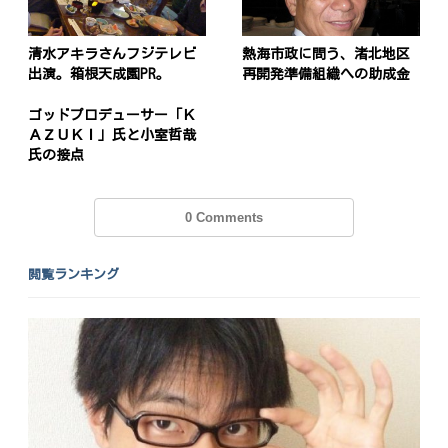
投
清水アキラさんフジテレビ
熱海市政に問う、渚北地区
出演。箱根天成園PR。
再開発準備組織への助成金
稿
s
ナ
ゴッドプロデューサー「Ｋ
ＡＺＵＫＩ」氏と小室哲哉
ビ
氏の接点
ゲ
ー
0 Comments
シ
閲覧ランキング
ョ
ン