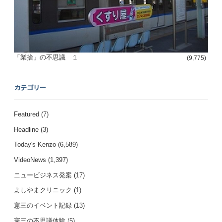
「業捨」の不思議 １
(9,775)
カテゴリー
Featured
(7)
Headline
(3)
Today's Kenzo
(6,589)
VideoNews
(1,397)
ニュービジネス発案
(17)
よしやまクリニック
(1)
憲三のイベント記録
(13)
憲三の不思議体験
(5)