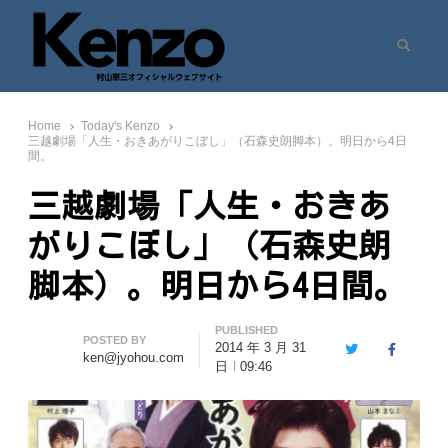
Search
村山憲三ウェブサイト
七転八起 – 村山憲三 Official Site
Home
Today's Kenzo
三越劇場「人生・おきあがりこぼし」（石森史朗脚本）。明日から4日
間。
三越劇場「人生・おきあ
がりこぼし」（石森史朗
脚本）。明日から4日間。
PUBLISHED
Author
POSTED BY
2014 年 3 月 31
Twitter
Facebook
ken@jyohou.com
日
09:46