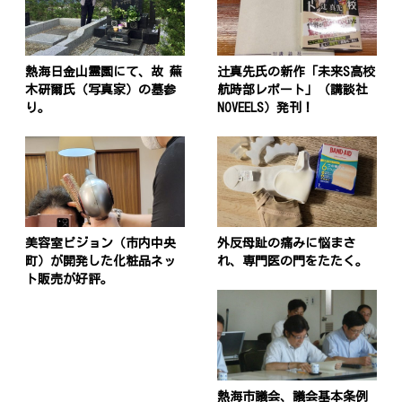
熱海日金山霊園にて、故 蕪
辻真先氏の新作「未来S高校
木研爾氏（写真家）の墓参
航時部レポート」（講談社
り。
NOVEELS）発刊！
美容室ピジョン（市内中央
外反母趾の痛みに悩まさ
町）が開発した化粧品ネッ
れ、専門医の門をたたく。
ト販売が好評。
熱海市議会、議会基本条例