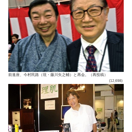
前進座、今村民路（現・藤川矢之輔）と再会。（再投稿）
(12,698)