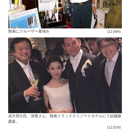
熱海にクルーザー基地を
(12,694)
貞方邦介氏、清香さん、熱海リラックスリゾートホテルにて結婚披
露宴。
(12,024)