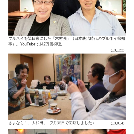
ブルネイを親日家にした「木村強」（日本統治時代のブルネイ県知
事）。YouTubeで142万回視聴。
(13,122)
さよなら！、大和田。（2月末日で閉店しました）
(13,014)