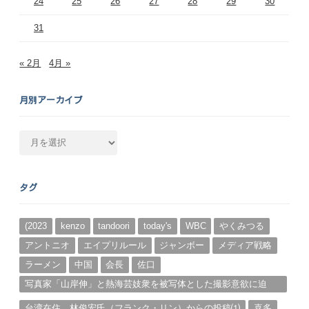
24
25
26
27
28
29
30
31
« 2月
4月 »
月別アーカイブ
月
別
ア
ー
タグ
カ
イ
ブ
(2023
kenzo
tandoori
today's
WBC
やくみつる
アントニオ
エイプリルール
ジャンボー
メディア戦略
ラーメン
中国
会長
佐口
写真家「山岸伸」と熱海芸妓衆を被写体とした撮影意欲に迫
る。（１）
台湾在住、林俊宏氏（フランク・リン）からの投稿⑴
喜多