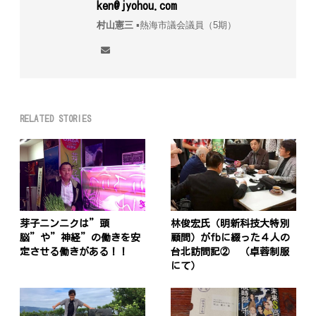
ken@jyohou.com
村山憲三
▪︎熱海市議会議員（5期）
RELATED STORIES
芽子ニンニクは”頭
林俊宏氏（明新科技大特別
脳”や”神経”の働きを安
顧問）がfbに綴った４人の
定させる働きがある！！
台北訪問記② （卓蓉制服
にて）