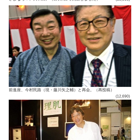
前進座、今村民路（現・藤川矢之輔）と再会。（再投稿）
(12,690)