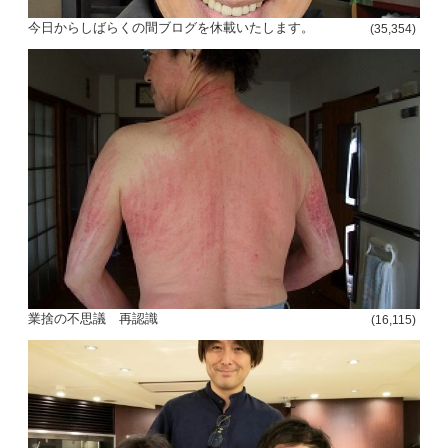
今日からしばらくの間ブログを休載いたします。
(35,354)
投
稿
s
ナ
ビ
ゲ
ー
業捨の不思議 再認識
(16,115)
シ
ョ
ン