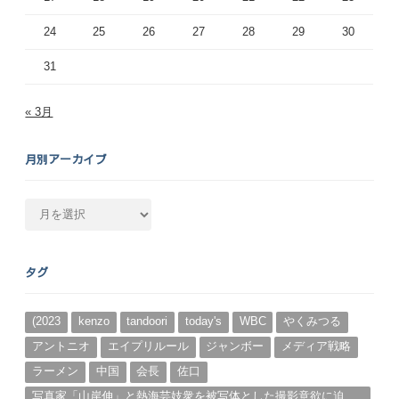
24
25
26
27
28
29
30
31
« 3月
月別アーカイブ
月
別
ア
ー
タグ
カ
イ
ブ
(2023
kenzo
tandoori
today's
WBC
やくみつる
アントニオ
エイプリルール
ジャンボー
メディア戦略
ラーメン
中国
会長
佐口
写真家「山岸伸」と熱海芸妓衆を被写体とした撮影意欲に迫