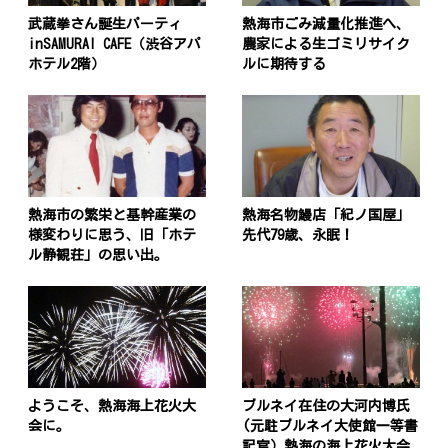
武蔵拳さん誕生パーティ
熱海市ごみ減量化推進へ、
inSAMURAI CAFE（渋谷アパ
農家による生ゴミリサイク
ホテル2階）
ルに期待する
熱海市の繁栄と基幹産業の
熱海名物鰻店「紀ノ国屋」
様変わりに思う、旧「ホテ
先代79歳、永眠！
ル静観荘」の思い出。
ようこそ、熱海海上花火大
ブルネイ在住の大河内博氏
会に。
(元駐ブルネイ大使館一等書
記官）熱海の海上花火大会