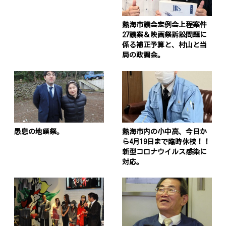
熱海市議会定例会上程案件
27議案＆映画祭訴訟問題に
係る補正予算と、村山と当
局の政調会。
愚息の地鎮祭。
熱海市内の小中高、今日か
ら4月19日まで臨時休校！！
新型コロナウイルス感染に
対応。