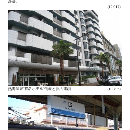
露宴。
(12,017)
熱海温泉”有名ホテル”倒産と負の連鎖
(10,795)