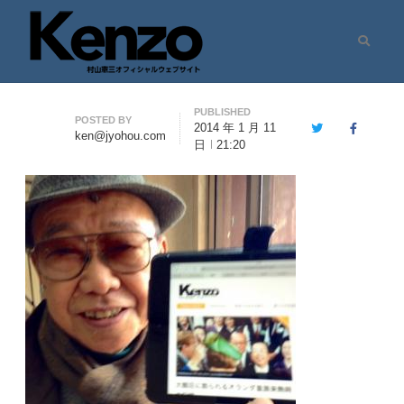
Search
村山憲三ウェブサイト
七転八起 – 村山憲三 Official Site
PUBLISHED
Author
POSTED BY
2014 年 1 月 11
Twitter
Facebook
ken@jyohou.com
日
21:20