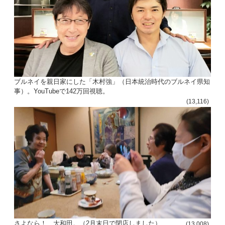
ブルネイを親日家にした「木村強」（日本統治時代のブルネイ県知
事）。YouTubeで142万回視聴。
(13,116)
さよなら！、大和田。（2月末日で閉店しました）
(13,008)