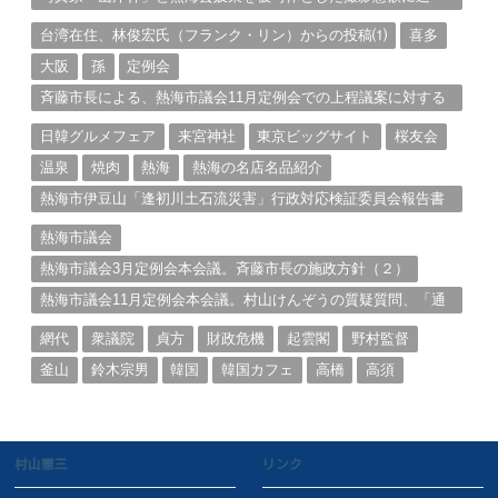
る。（１）
台湾在住、林俊宏氏（フランク・リン）からの投稿⑴
喜多
大阪
孫
定例会
斉藤市長による、熱海市議会11月定例会での上程議案に対する
説明①
日韓グルメフェア
来宮神社
東京ビッグサイト
桜友会
温泉
焼肉
熱海
熱海の名店名品紹介
熱海市伊豆山「逢初川土石流災害」行政対応検証委員会報告書
と熱海市の問題意識とは。
熱海市議会
熱海市議会3月定例会本会議。斉藤市長の施政方針（２）
熱海市議会11月定例会本会議。村山けんぞうの質疑質問、「通
告書」掲載。（１）
網代
衆議院
貞方
財政危機
起雲閣
野村監督
釜山
鈴木宗男
韓国
韓国カフェ
高橋
高須
村山憲三
リンク