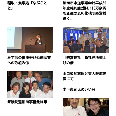
稲取・食事処「なぶらと
熱海市水道事業会計平成30
と」
年度純利益2億4,110万余円
も資産の老朽化他で経営難
続く。
みずほの健康寿命延伸産業
「来宮神社」新社務所棟上
への取組み①
げの儀
山口多加志氏と東大阪海老
蔵にて
木下恵司氏のいい分
衆議院選熱海事情最終章