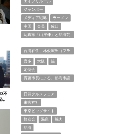
エイプリルール
ジャンボー
メディア戦略
ラーメン
中国
会長
佐口
写真家「山岸伸」と熱海芸
妓衆を被写体とした撮影意
欲に迫る。（１）
台湾在住、林俊宏氏（フラ
ンク・リン）からの投稿⑴
喜多
大阪
孫
定例会
斉藤市長による、熱海市議
会11月定例会での上程議案
に対する説明①
の不
日韓グルメフェア
る。
来宮神社
東京ビッグサイト
桜友会
温泉
焼肉
熱海