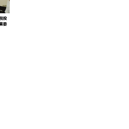
税投
業委