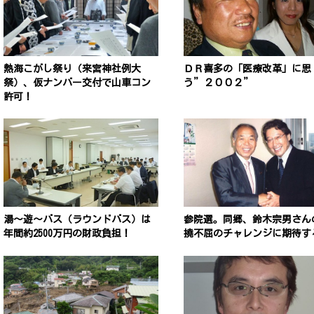
熱海こがし祭り（来宮神社例大
ＤＲ喜多の「医療改革」に思
祭）、仮ナンバー交付で山車コン
う”２００２”
許可！
湯〜遊〜バス（ラウンドバス）は
参院選。同郷、鈴木宗男さん
年間約2500万円の財政負担！
撓不屈のチャレンジに期待す