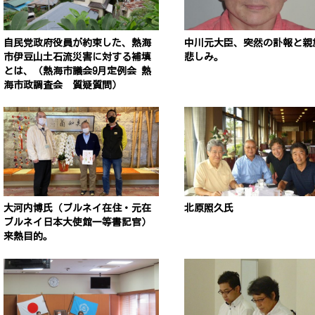
自民党政府役員が約束した、熱海
中川元大臣、突然の訃報と親
市伊豆山土石流災害に対する補填
悲しみ。
とは、（熱海市議会9月定例会 熱
海市政調査会 質疑質問）
大河内博氏（ブルネイ在住・元在
北原照久氏
ブルネイ日本大使館一等書記官）
来熱目的。