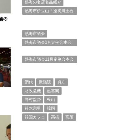
熱海の名店名品紹介
熱海市伊豆山「逢初川土石
流災害」行政対応検証委員
族の
会報告書と熱海市の問題意
識とは。
熱海市議会
熱海市議会3月定例会本会
議。斉藤市長の施政方針
（２）
熱海市議会11月定例会本会
議。村山けんぞうの質疑質
問、「通告書」掲載。
（１）
網代
衆議院
貞方
財政危機
起雲閣
野村監督
釜山
鈴木宗男
韓国
韓国カフェ
高橋
高須