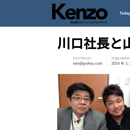
Today
村山憲三ウェブサイト
七転八起 – 村山憲三 Official
川口社長と
Author
POSTED BY
PUBLISHED
ken@jyohou.com
2014 年 1