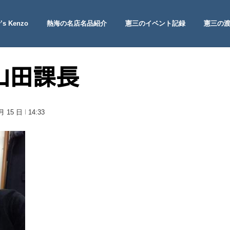
’s Kenzo
熱海の名店名品紹介
憲三のイベント記録
憲三の
 Site
山田課長
 月 15 日
14:33