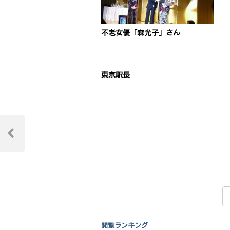
不老女優「森光子」さん
東京駅長
投
稿
Previous
Post
ナ
ビ
ゲ
ー
シ
閲覧ランキング