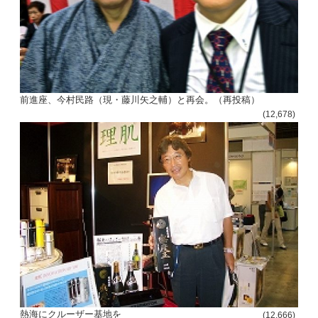
前進座、今村民路（現・藤川矢之輔）と再会。（再投稿）
(12,678)
熱海にクルーザー基地を
(12,666)