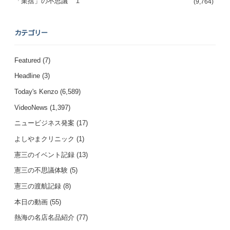
「業捨」の不思議 １
(9,764)
カテゴリー
Featured
(7)
Headline
(3)
Today's Kenzo
(6,589)
VideoNews
(1,397)
ニュービジネス発案
(17)
よしやまクリニック
(1)
憲三のイベント記録
(13)
憲三の不思議体験
(5)
憲三の渡航記録
(8)
本日の動画
(55)
熱海の名店名品紹介
(77)