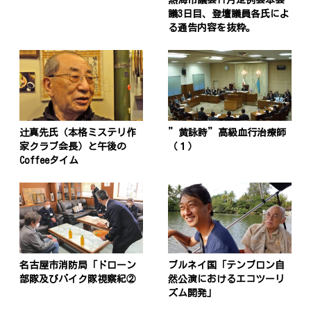
熱海市議会11月定例会本会
議3日目、登壇議員各氏によ
る通告内容を抜粋。
辻真先氏（本格ミステリ作
”黄詠詩”高級血行治療師
家クラブ会長）と午後の
（１）
Coffeeタイム
名古屋市消防局「ドローン
ブルネイ国「テンブロン自
部隊及びバイク隊視察紀②
然公演におけるエコツーリ
ズム開発」