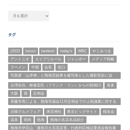
月
別
ア
ー
タグ
カ
イ
ブ
(2023
kenzo
tandoori
today's
WBC
やくみつる
アントニオ
エイプリルール
ジャンボー
メディア戦略
ラーメン
中国
会長
佐口
写真家「山岸伸」と熱海芸妓衆を被写体とした撮影意欲に迫
る。（１）
台湾在住、林俊宏氏（フランク・リン）からの投稿⑴
喜多
大阪
孫
定例会
斉藤市長による、熱海市議会11月定例会での上程議案に対する
説明①
日韓グルメフェア
来宮神社
東京ビッグサイト
桜友会
温泉
焼肉
熱海
熱海の名店名品紹介
熱海市伊豆山「逢初川土石流災害」行政対応検証委員会報告書