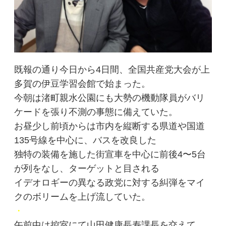
既報の通り今日から4日間、全国共産党大会が上
多賀の伊豆学習会館で始まった。
今朝は渚町親水公園にも大勢の機動隊員がバリ
ケードを張り不測の事態に備えていた。
お昼少し前頃からは市内を縦断する県道や国道
135号線を中心に、バスを改良した
独特の装備を施した街宣車を中心に前後4〜5台
が列をなし、ターゲットと目される
イデオロギーの異なる政党に対する糾弾をマイ
クのボリームを上げ流していた。
・
午前中は控室にて山田健康長寿課長を交えて、