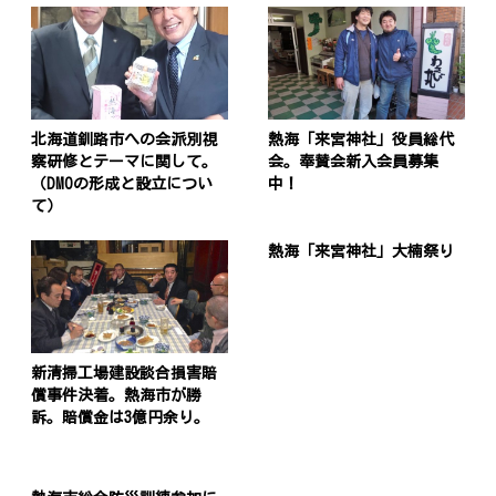
北海道釧路市への会派別視
熱海「来宮神社」役員総代
察研修とテーマに関して。
会。奉賛会新入会員募集
（DMOの形成と設立につい
中！
て）
熱海「来宮神社」大楠祭り
新清掃工場建設談合損害賠
償事件決着。熱海市が勝
訴。賠償金は3億円余り。
投