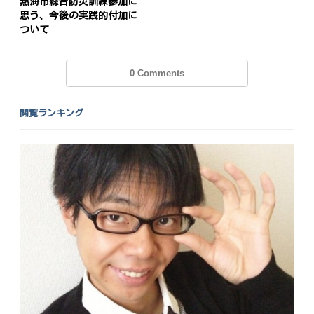
熱海市総合防災訓練参加に
稿
s
思う、今後の実践的付加に
ナ
ついて
ビ
0 Comments
ゲ
ー
閲覧ランキング
シ
ョ
ン