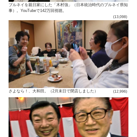
ブルネイを親日家にした「木村強」（日本統治時代のブルネイ県知
事）。YouTubeで142万回視聴。
(13,098)
さよなら！、大和田。（2月末日で閉店しました）
(12,996)