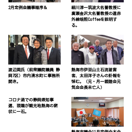
2月定例会議事順序＆
細川淳一筑波大名誉教授に
廣瀬金沢大名誉教授の遠赤
外線焙煎Coffeeを説明す
る。
渡辺周氏（前衆議院議員 静
熱海市伊豆山土石流被害
岡7区）市内清水町に事務所
者、太田洋子さんの訃報を
開き。
悼む。（元・月一親睦会元
気会会長未亡人）
コロナ渦での静岡県知事
選、現職が観光地熱海の窮
状に一石。