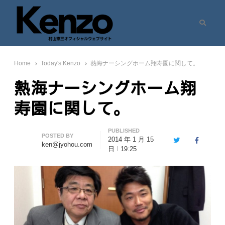
Search
村山憲三ウェブサイト
七転八起 – 村山憲三 Official Site
Home
Today's Kenzo
熱海ナーシングホーム翔寿園に関して。
熱海ナーシングホーム翔
寿園に関して。
PUBLISHED
Author
POSTED BY
2014 年 1 月 15
Twitter
Facebook
ken@jyohou.com
日
19:25