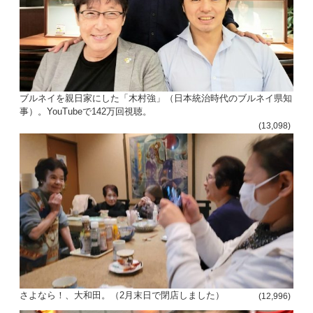
ブルネイを親日家にした「木村強」（日本統治時代のブルネイ県知
事）。YouTubeで142万回視聴。
(13,098)
さよなら！、大和田。（2月末日で閉店しました）
(12,996)