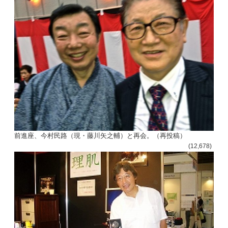
前進座、今村民路（現・藤川矢之輔）と再会。（再投稿）
(12,678)