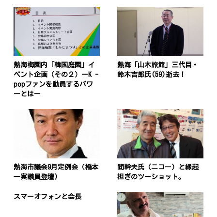
熱海梅園内「韓国庭園」イ
熱海「山木旅館」三代目・
ベント企画（その２）ーK -
鈴木吉郎氏(59)逝去！
popファンを動員するパワ
ーとはー
熱海市議会9月定例会（橋本
間幹夫氏（ニコー）と縁起
一実議員登壇）
担ぎのツーショット。
スマーオフォンと会長