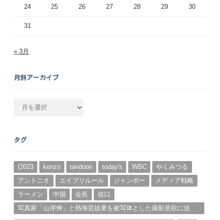
24
25
26
27
28
29
30
31
« 3月
月別アーカイブ
月
別
ア
ー
タグ
カ
イ
ブ
(2023
kenzo
tandoori
today's
WBC
やくみつる
アントニオ
エイプリルール
ジャンボー
メディア戦略
ラーメン
中国
会長
佐口
写真家「山岸伸」と熱海芸妓衆を被写体とした撮影意欲に迫
る。（１）