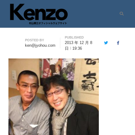
Search
村山憲三ウェブサイト
七転八起 – 村山憲三 Official Site
PUBLISHED
Author
POSTED BY
2013 年 12 月 8
Twitter
Facebook
ken@jyohou.com
日
19:36