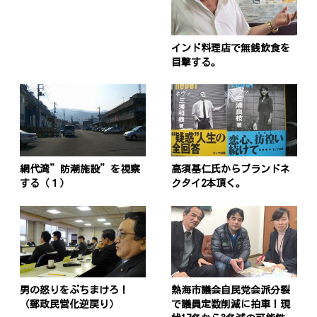
インド料理店で無銭飲食を
目撃する。
網代湾”防潮施設”を視察
高須基仁氏からブランドネ
する（１）
クタイ2本頂く。
男の怒りをぶちまけろ！
熱海市議会自民党会派分裂
（郵政民営化逆戻り）
で議員定数削減に拍車！現