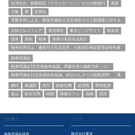
台湾在住、林俊宏氏（フランク・リン）からの投稿⑴
喜多
大阪
孫
定例会
斉藤市長による、熱海市議会11月定例会での上程議案に対する
説明①
日韓グルメフェア
来宮神社
東京ビッグサイト
桜友会
温泉
焼肉
熱海
熱海の名店名品紹介
熱海市伊豆山「逢初川土石流災害」行政対応検証委員会報告書
と熱海市の問題意識とは。
熱海市議会
熱海市議会3月定例会本会議。斉藤市長の施政方針（２）
熱海市議会11月定例会本会議。村山けんぞうの質疑質問、「通
告書」掲載。（１）
網代
衆議院
貞方
財政危機
起雲閣
野村監督
釜山
鈴木宗男
韓国
韓国カフェ
高橋
高須
村山憲三
リンク
株式会社東栄
熱海市議会議員