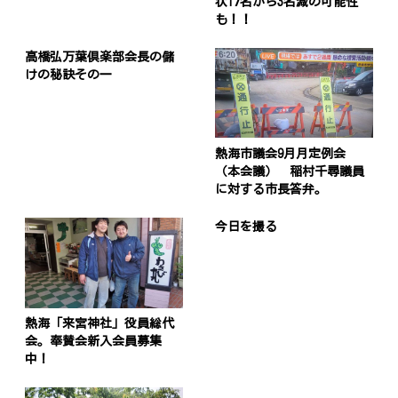
状17名から3名減の可能性
も！！
高橋弘万葉倶楽部会長の儲
けの秘訣その一
熱海市議会9月月定例会
（本会議） 稲村千尋議員
に対する市長答弁。
今日を撮る
熱海「来宮神社」役員総代
会。奉賛会新入会員募集
中！