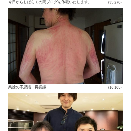
今日からしばらくの間ブログを休載いたします。
(35,270)
投
稿
s
ナ
ビ
ゲ
業捨の不思議 再認識
(16,105)
ー
シ
ョ
ン