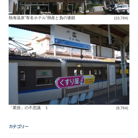
熱海温泉”有名ホテル”倒産と負の連鎖
(10,784)
「業捨」の不思議 １
(9,764)
カテゴリー