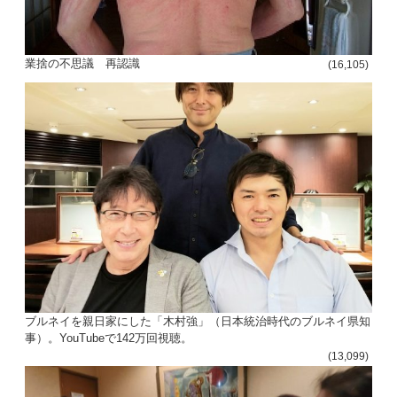
ョ
ン
業捨の不思議 再認識
(16,105)
ブルネイを親日家にした「木村強」（日本統治時代のブルネイ県知
事）。YouTubeで142万回視聴。
(13,099)