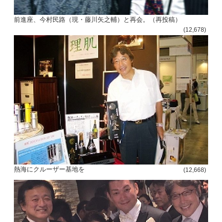
前進座、今村民路（現・藤川矢之輔）と再会。（再投稿）
(12,678)
熱海にクルーザー基地を
(12,668)