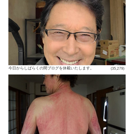
今日からしばらくの間ブログを休載いたします。
(35,279)
投
稿
s
ナ
ビ
ゲ
ー
シ