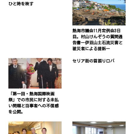
ひと時を映す
熱海市議会11月定例会3日
目。村山けんぞうの質問通
告書ー伊豆山土石流災害と
被災者による提訴ー
セリア街の首振りロバ
「第一回・熱海国際映画
祭」での市民に対する未払
い問題と当事者への不信感
を公開。