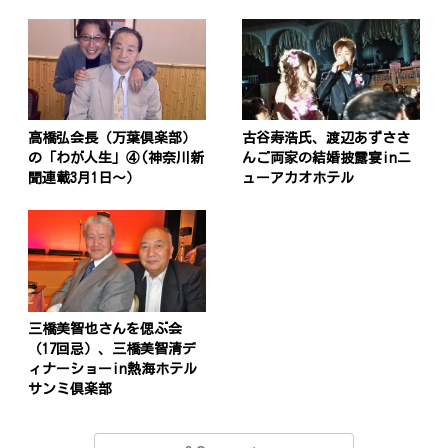
高橋弘会長（万葉倶楽部）
古谷寿浩氏、渡辺あずささ
の「わが人生」④(神奈川新
んご両家の結婚披露宴inニ
聞連載3月1日〜）
ューアカオホテル
三橋美智也さんを偲ぶ会
（17回忌）、三橋美智清デ
ィナーショーin熱海ホテル
サンミ倶楽部