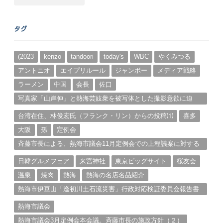
別
ア
ー
タグ
カ
イ
ブ
(2023
kenzo
tandoori
today's
WBC
やくみつる
アントニオ
エイプリルール
ジャンボー
メディア戦略
ラーメン
中国
会長
佐口
写真家「山岸伸」と熱海芸妓衆を被写体とした撮影意欲に迫
る。（１）
台湾在住、林俊宏氏（フランク・リン）からの投稿⑴
喜多
大阪
孫
定例会
斉藤市長による、熱海市議会11月定例会での上程議案に対する
説明①
日韓グルメフェア
来宮神社
東京ビッグサイト
桜友会
温泉
焼肉
熱海
熱海の名店名品紹介
熱海市伊豆山「逢初川土石流災害」行政対応検証委員会報告書
と熱海市の問題意識とは。
熱海市議会
熱海市議会3月定例会本会議。斉藤市長の施政方針（２）