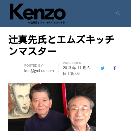
Search
村山憲三ウェブサイト
七転八起 – 村山憲三 Official Site
辻真先氏とエムズキッチ
ンマスター
PUBLISHED
Author
POSTED BY
2013 年 11 月 6
Twitter
Facebook
ken@jyohou.com
日
18:06