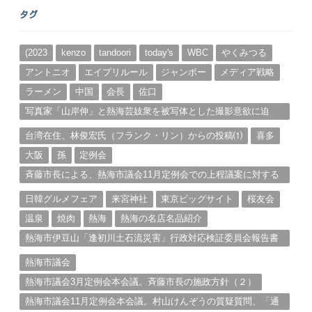
ー
タグ
カ
イ
ブ
(2023
kenzo
tandoori
today's
WBC
やくみつる
アントニオ
エイプリルール
ジャンボー
メディア戦略
ラーメン
中国
会長
佐口
写真家「山岸伸」と熱海芸妓衆を被写体とした撮影意欲に迫
る。（１）
台湾在住、林俊宏氏（フランク・リン）からの投稿⑴
喜多
大阪
孫
定例会
斉藤市長による、熱海市議会11月定例会での上程議案に対する
説明①
日韓グルメフェア
来宮神社
東京ビッグサイト
桜友会
温泉
焼肉
熱海
熱海の名店名品紹介
熱海市伊豆山「逢初川土石流災害」行政対応検証委員会報告書
と熱海市の問題意識とは。
熱海市議会
熱海市議会3月定例会本会議。斉藤市長の施政方針（２）
熱海市議会11月定例会本会議。村山けんぞうの質疑質問、「通