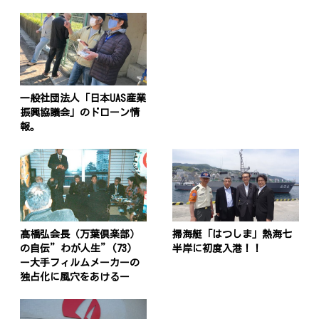
一般社団法人「日本UAS産業
振興協議会」のドローン情
報。
髙橋弘会長（万葉倶楽部）
掃海艇「はつしま」熱海七
の自伝”わが人生”(73)
半岸に初度入港！！
ー大手フィルムメーカーの
独占化に風穴をあけるー