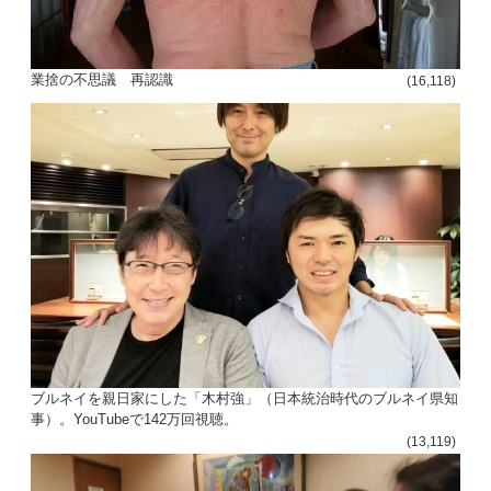
業捨の不思議 再認識
(16,118)
ブルネイを親日家にした「木村強」（日本統治時代のブルネイ県知
事）。YouTubeで142万回視聴。
(13,119)