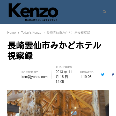
Search
村山憲三ウェブサイト
七転八起 – 村山憲三 Official Site
Home
Today's Kenzo
長崎雲仙市みかどホテル視察録
長崎雲仙市みかどホテル
視察録
PUBLISHED
2013 年 11
Author
POSTED BY
UPDATED
Twitter
F
ken@jyohou.com
月 18 日
19:03
14:05