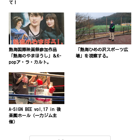
て！
ゲ
ー
シ
ョ
ン
熱海国際映画祭参加作品
「熱海ひめの沢スポーツ広
「熱海のやまほうし」＆K-
場」を視察する。
popア・ラ・カルト。
A-SIGN BEE vol.17 in 後
楽園ホール（一力ジム主
催）