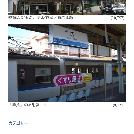
熱海温泉”有名ホテル”倒産と負の連鎖
(10,797)
「業捨」の不思議 １
(9,772)
カテゴリー