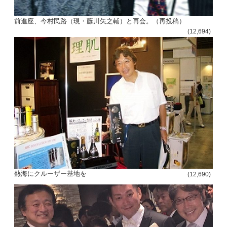
前進座、今村民路（現・藤川矢之輔）と再会。（再投稿）
(12,694)
熱海にクルーザー基地を
(12,690)