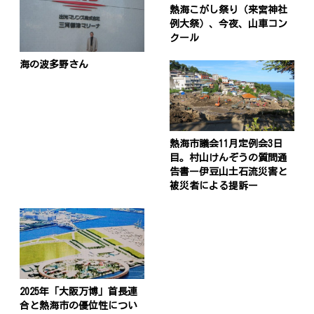
熱海こがし祭り（来宮神社
例大祭）、今夜、山車コン
クール
海の波多野さん
熱海市議会11月定例会3日
目。村山けんぞうの質問通
告書ー伊豆山土石流災害と
被災者による提訴ー
投
稿
s
ナ
2025年「大阪万博」首長連
ビ
合と熱海市の優位性につい