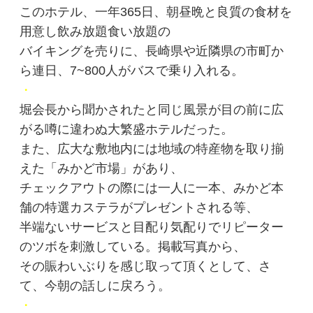
このホテル、一年365日、朝昼晩と良質の食材を
用意し飲み放題食い放題の
バイキングを売りに、長崎県や近隣県の市町か
ら連日、7~800人がバスで乗り入れる。
・
堀会長から聞かされたと同じ風景が目の前に広
がる噂に違わぬ大繁盛ホテルだった。
また、広大な敷地内には地域の特産物を取り揃
えた「みかど市場」があり、
チェックアウトの際には一人に一本、みかど本
舗の特選カステラがプレゼントされる等、
半端ないサービスと目配り気配りでリピーター
のツボを刺激している。掲載写真から、
その賑わいぶりを感じ取って頂くとして、さ
て、今朝の話しに戻ろう。
・