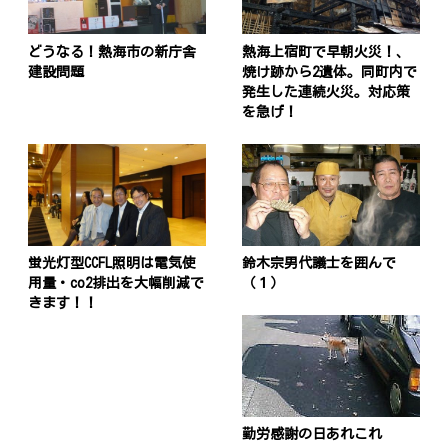
どうなる！熱海市の新庁舎
熱海上宿町で早朝火災！、
建設問題
焼け跡から2遺体。同町内で
発生した連続火災。対応策
を急げ！
蛍光灯型CCFL照明は電気使
鈴木宗男代議士を囲んで
用量・co2排出を大幅削減で
（１）
きます！！
勤労感謝の日あれこれ