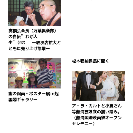
髙橋弘会長（万葉倶楽部）
の自伝”わが人
生”(62） ー取次店拡大と
ともに売り上げ急増ー
松本収納課長に聞く
歯の図画・ポスター展in起
雲閣ギャラリー
ア・ラ・カルトと小夏さん
等熱海芸妓衆の揃い踏み。
（熱海国際映画祭オープン
セレモニー）