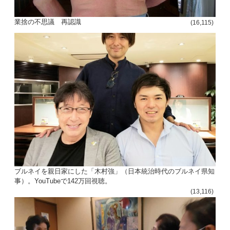
投
業捨の不思議 再認識
(16,115)
稿
s
ナ
ビ
ゲ
ー
シ
ョ
ン
ブルネイを親日家にした「木村強」（日本統治時代のブルネイ県知
事）。YouTubeで142万回視聴。
(13,116)