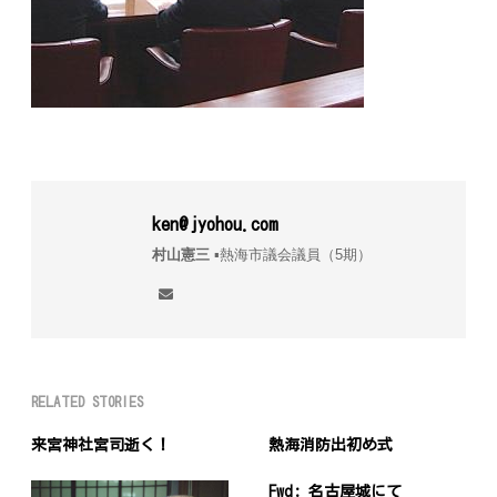
ken@jyohou.com
村山憲三
▪︎熱海市議会議員（5期）
RELATED STORIES
来宮神社宮司逝く！
熱海消防出初め式
Fwd: 名古屋城にて