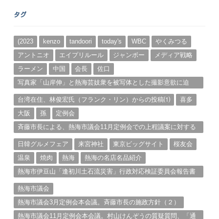
ー
タグ
カ
イ
ブ
(2023
kenzo
tandoori
today's
WBC
やくみつる
アントニオ
エイプリルール
ジャンボー
メディア戦略
ラーメン
中国
会長
佐口
写真家「山岸伸」と熱海芸妓衆を被写体とした撮影意欲に迫
る。（１）
台湾在住、林俊宏氏（フランク・リン）からの投稿⑴
喜多
大阪
孫
定例会
斉藤市長による、熱海市議会11月定例会での上程議案に対する
説明①
日韓グルメフェア
来宮神社
東京ビッグサイト
桜友会
温泉
焼肉
熱海
熱海の名店名品紹介
熱海市伊豆山「逢初川土石流災害」行政対応検証委員会報告書
と熱海市の問題意識とは。
熱海市議会
熱海市議会3月定例会本会議。斉藤市長の施政方針（２）
熱海市議会11月定例会本会議。村山けんぞうの質疑質問、「通