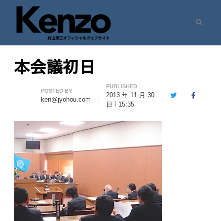
Search
村山憲三ウェブサイト
七転八起 – 村山憲三 Official Site
本会議初日
PUBLISHED
Author
POSTED BY
2013 年 11 月 30
Twitter
Facebook
ken@jyohou.com
日
15:35