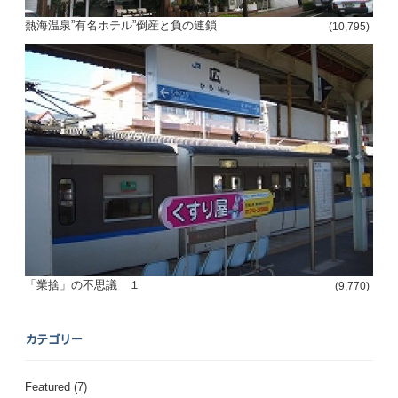
熱海温泉”有名ホテル”倒産と負の連鎖
(10,795)
「業捨」の不思議 １
(9,770)
カテゴリー
Featured
(7)