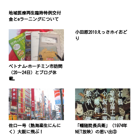
地域医療再生臨時特例交付
金とeラーニングについて
小田原2010えっさホイおど
り
ベトナム•ホーチミン市訪問
（20〜24日）とブログ休
載。
佐口一号（熱海産生にんに
「幡随院長兵衛」（1974年
く）大阪に飛ぶ！
NET放映）の思い出③