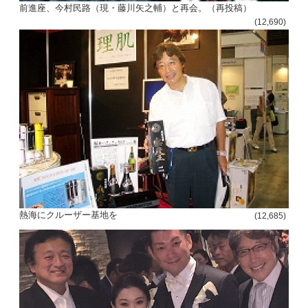
前進座、今村民路（現・藤川矢之輔）と再会。（再投稿）
(12,690)
熱海にクルーザー基地を
(12,685)