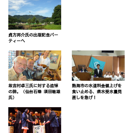
貞方邦介氏の出版記念パー
ティーへ
故吉村卓三氏に対する追悼
熱海市の水道料金値上げを
の辞。（仙台石巻 須田敏雄
食い止める、県水受水量見
氏）
直しを急げ！