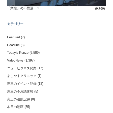
「業捨」の不思議 １
(9,769)
カテゴリー
Featured
(7)
Headline
(3)
Today's Kenzo
(6,589)
VideoNews
(1,397)
ニュービジネス発案
(17)
よしやまクリニック
(1)
憲三のイベント記録
(13)
憲三の不思議体験
(5)
憲三の渡航記録
(8)
本日の動画
(55)