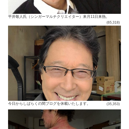
平井敬人氏（シンガーマルチクリエイター）来月11日来熱。
(65,318)
投
稿
s
今日からしばらくの間ブログを休載いたします。
(35,353)
ナ
ビ
ゲ