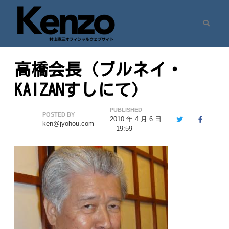
Search
村山憲三ウェブサイト
七転八起 – 村山憲三 Official Site
高橋会長（ブルネイ・
KAIZANすしにて）
PUBLISHED
Author
POSTED BY
2010 年 4 月 6 日
Twitter
Facebook
ken@jyohou.com
19:59