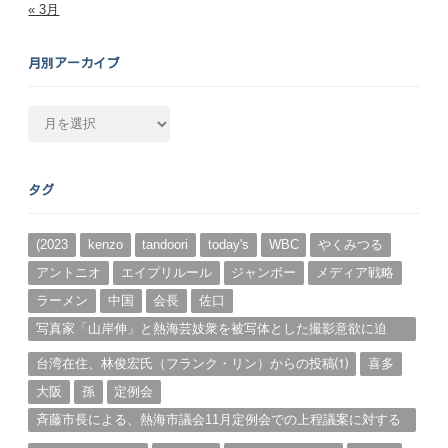
« 3月
月別アーカイブ
月
別
ア
ー
タグ
カ
イ
ブ
(2023
kenzo
tandoori
today's
WBC
やくみつる
アントニオ
エイプリルール
ジャンボー
メディア戦略
ラーメン
中国
会長
佐口
写真家「山岸伸」と熱海芸妓衆を被写体とした撮影意欲に迫
る。（１）
台湾在住、林俊宏氏（フランク・リン）からの投稿⑴
喜多
大阪
孫
定例会
斉藤市長による、熱海市議会11月定例会での上程議案に対する
説明①