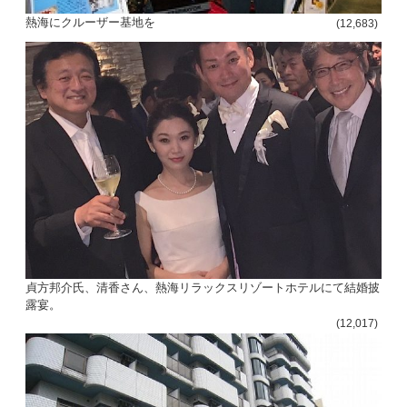
熱海にクルーザー基地を
(12,683)
貞方邦介氏、清香さん、熱海リラックスリゾートホテルにて結婚披
露宴。
(12,017)