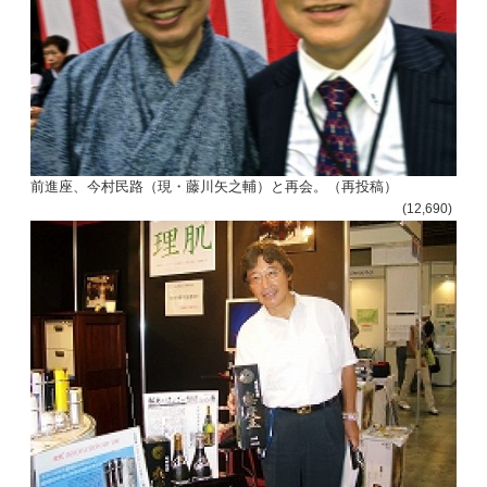
前進座、今村民路（現・藤川矢之輔）と再会。（再投稿）
(12,690)