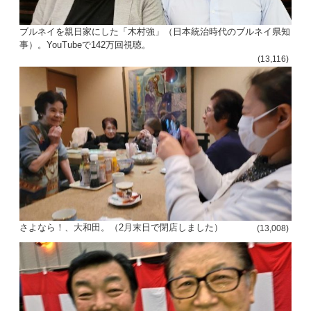
ブルネイを親日家にした「木村強」（日本統治時代のブルネイ県知
事）。YouTubeで142万回視聴。
(13,116)
さよなら！、大和田。（2月末日で閉店しました）
(13,008)