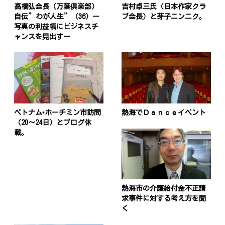
高橋弘会長（万葉倶楽部）
吉村卓三氏（日本作家クラ
自伝”わが人生”（36）ー
ブ会長）と芽子ニンニク。
写真の利益幅にビジネスチ
ャンスを見出すー
ベトナム•ホーチミン市訪問
熱海でＤａｎｃｅイベント
（20〜24日）とブログ休
載。
熱海市の介護給付金不正請
求事件に対する考え方を聞
く