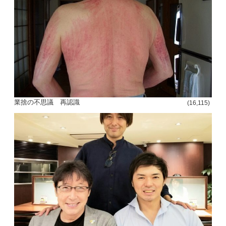
ー
シ
ョ
ン
業捨の不思議 再認識
(16,115)