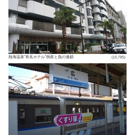
熱海温泉”有名ホテル”倒産と負の連鎖
(10,795)