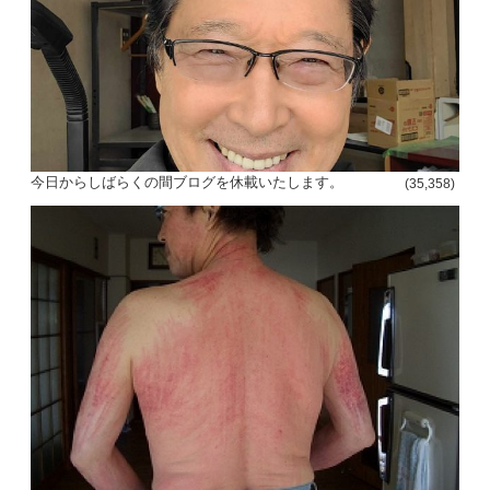
今日からしばらくの間ブログを休載いたします。
(35,358)
投
稿
s
ナ
ビ
ゲ
ー
シ