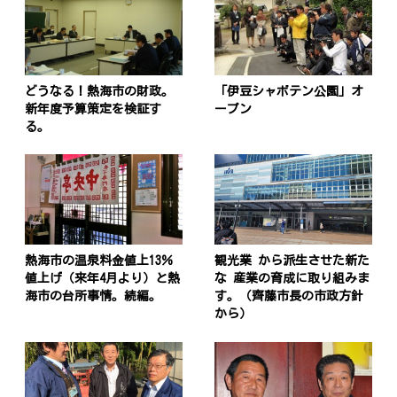
どうなる！熱海市の財政。
「伊豆シャボテン公園」オ
新年度予算策定を検証す
ープン
る。
熱海市の温泉料金値上13％
観光業 から派生させた新た
値上げ（来年4月より）と熱
な 産業の育成に取り組みま
海市の台所事情。続編。
す。（齊藤市長の市政方針
から）