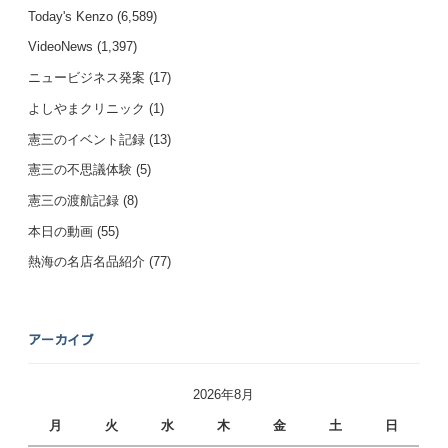
Today's Kenzo
(6,589)
VideoNews
(1,397)
ニュービジネス発案
(17)
よしやまクリニック
(1)
憲三のイベント記録
(13)
憲三の不思議体験
(5)
憲三の渡航記録
(8)
本日の動画
(55)
熱海の名店名品紹介
(77)
アーカイブ
2026年8月
月
火
水
木
金
土
日