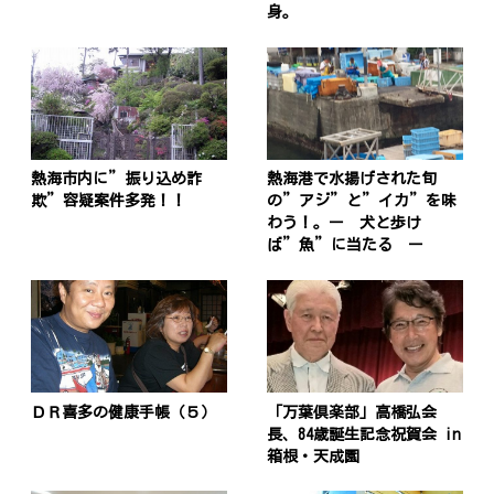
身。
熱海市内に”振り込め詐
熱海港で水揚げされた旬
欺”容疑案件多発！！
の”アジ”と”イカ”を味
わう！。ー 犬と歩け
ば”魚”に当たる ー
ＤＲ喜多の健康手帳（５）
「万葉倶楽部」高橋弘会
長、84歳誕生記念祝賀会 in
箱根・天成園