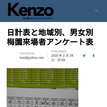
Search
村山憲三ウェブサイト
七転八起 – 村山憲三 Official Site
日計表と地域別、男女別
梅園来場者アンケート表
PUBLISHED
Author
POSTED BY
2010 年 2 月 24
Twitter
Facebook
ken@jyohou.com
日
20:09