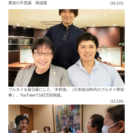
ョ
業捨の不思議 再認識
(16,115)
ン
ブルネイを親日家にした「木村強」（日本統治時代のブルネイ県知
事）。YouTubeで142万回視聴。
(13,116)