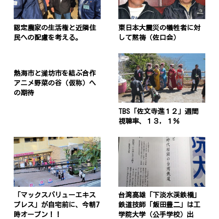
認定農家の生活権と近隣住
東日本大震災の犠牲者に対
民への配慮を考える。
して黙祷（佐口会）
熱海市と濰坊市を結ぶ合作
アニメ野菜の谷（仮称）へ
の期待
TBS「佐文寺進１２」週間
視聴率、１３，１％
「マックスバリューエキス
台湾高雄「下淡水渓鉄橋」
プレス」が自宅前に、今朝7
鉄道技師「飯田豊二」は工
時オープン！！
学院大学（公手学校）出