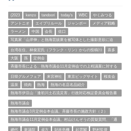
カ
イ
ブ
(2023
kenzo
tandoori
today's
WBC
やくみつる
アントニオ
エイプリルール
ジャンボー
メディア戦略
ラーメン
中国
会長
佐口
写真家「山岸伸」と熱海芸妓衆を被写体とした撮影意欲に迫
る。（１）
台湾在住、林俊宏氏（フランク・リン）からの投稿⑴
喜多
大阪
孫
定例会
斉藤市長による、熱海市議会11月定例会での上程議案に対する
説明①
日韓グルメフェア
来宮神社
東京ビッグサイト
桜友会
温泉
焼肉
熱海
熱海の名店名品紹介
熱海市伊豆山「逢初川土石流災害」行政対応検証委員会報告書
と熱海市の問題意識とは。
熱海市議会
熱海市議会3月定例会本会議。斉藤市長の施政方針（２）
熱海市議会11月定例会本会議。村山けんぞうの質疑質問、「通
告書」掲載。（１）
網代
衆議院
貞方
財政危機
起雲閣
野村監督