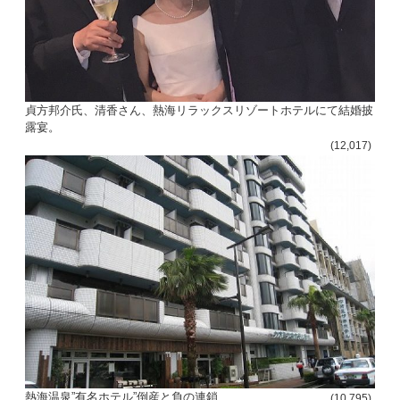
貞方邦介氏、清香さん、熱海リラックスリゾートホテルにて結婚披
露宴。
(12,017)
熱海温泉”有名ホテル”倒産と負の連鎖
(10,795)