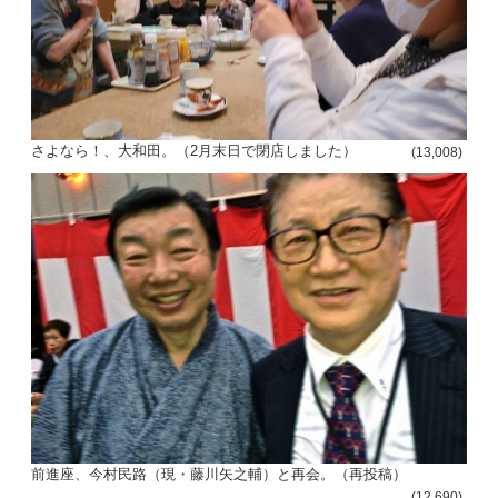
さよなら！、大和田。（2月末日で閉店しました）
(13,008)
前進座、今村民路（現・藤川矢之輔）と再会。（再投稿）
(12,690)