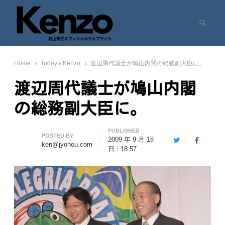
Search
村山憲三ウェブサイト
七転八起 – 村山憲三 Official Site
Home
Today's Kenzo
渡辺周代議士が鳩山内閣の総務副大臣に。
渡辺周代議士が鳩山内閣
の総務副大臣に。
PUBLISHED
Author
POSTED BY
2009 年 9 月 18
Twitter
Facebook
ken@jyohou.com
日
18:57