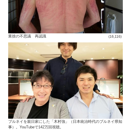
業捨の不思議 再認識
(16,116)
ブルネイを親日家にした「木村強」（日本統治時代のブルネイ県知
事）。YouTubeで142万回視聴。