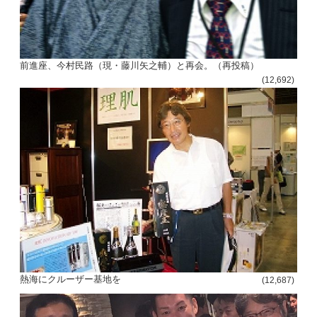
前進座、今村民路（現・藤川矢之輔）と再会。（再投稿）
(12,692)
熱海にクルーザー基地を
(12,687)