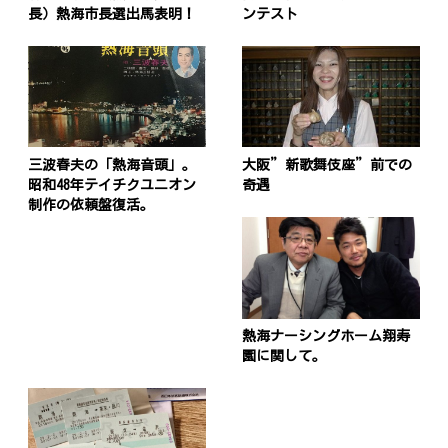
長）熱海市長選出馬表明！
ンテスト
投
稿
s
三波春夫の「熱海音頭」。
大阪”新歌舞伎座”前での
ナ
昭和48年テイチクユニオン
奇遇
制作の依頼盤復活。
ビ
ゲ
ー
シ
熱海ナーシングホーム翔寿
ョ
園に関して。
ン