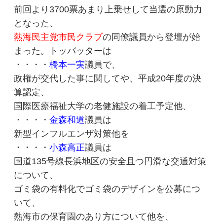
前回より3700票あまり上乗せして当選の原動力
となった、
熱海民主党市民クラブ
の同僚議員から登壇が始
まった。トッバッターは
・・・・
橋本一実
議員で、
政権が交代した事に関してや、平成20年度の決
算認定、
国際医療福祉大学の老健施設の着工予定他、
・・・・
金森和道
議員は
新型インフルエンザ対策他を
・・・・
小森高正
議員は
国道135号線長浜地区の安全且つ円滑な交通対策
について、
ゴミ袋の有料化でゴミ袋のデザインを公募につ
いて、
熱海市の保育園のあり方について他を、