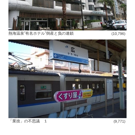
熱海温泉”有名ホテル”倒産と負の連鎖
(10,796)
「業捨」の不思議 １
(9,771)