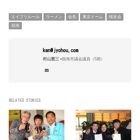
エイプリルール
ラーメン
会長
東京ドーム
桜友会
熱海
ken@jyohou.com
村山憲三
▪︎熱海市議会議員（5期）
RELATED STORIES