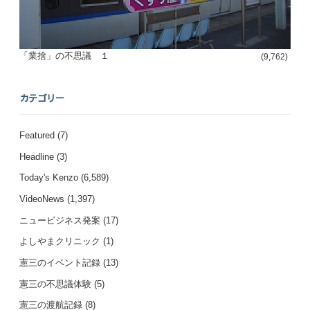
「業捨」の不思議 １
(9,762)
カテゴリー
Featured
(7)
Headline
(3)
Today's Kenzo
(6,589)
VideoNews
(1,397)
ニュービジネス発案
(17)
よしやまクリニック
(1)
憲三のイベント記録
(13)
憲三の不思議体験
(5)
憲三の渡航記録
(8)