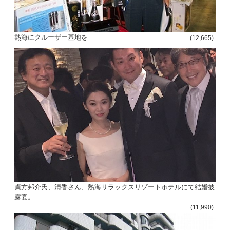
熱海にクルーザー基地を
(12,665)
貞方邦介氏、清香さん、熱海リラックスリゾートホテルにて結婚披
露宴。
(11,990)