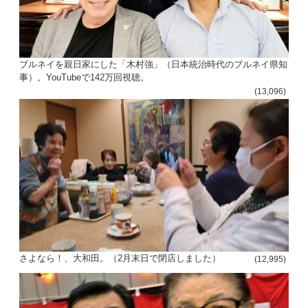
ブルネイを親日家にした「木村強」（日本統治時代のブルネイ県知
事）。YouTubeで142万回視聴。
(13,096)
さよなら！、大和田。（2月末日で閉店しました）
(12,995)