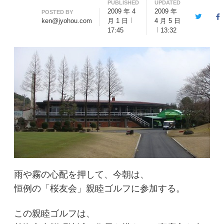
PUBLISHED
UPDATED
2009 年 4
2009 年
Author
POSTED BY
Twitter
F
ken@jyohou.com
月 1 日
4 月 5 日
17:45
13:32
雨や霧の心配を押して、今朝は、
恒例の「桜友会」親睦ゴルフに参加する。
この親睦ゴルフは、