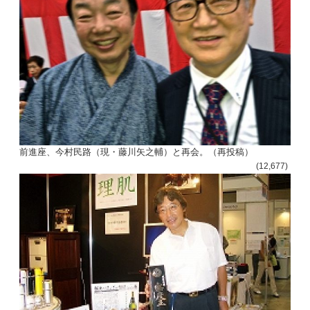
前進座、今村民路（現・藤川矢之輔）と再会。（再投稿）
(12,677)