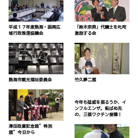
平成１７年度熱海・函南広
「鈴木宗男」代議士を叱咤
域行政推進協議会
激励する会
投
稿
s
ナ
熱海市観光福祉委員会
竹久夢二展
ビ
ゲ
今年も猛威を振るうか、イ
ー
ンフルエンザ。転ばぬ先
シ
の、三価ワクチン接種！
ョ
澤田政廣記念館”特別
展”今日から
ン