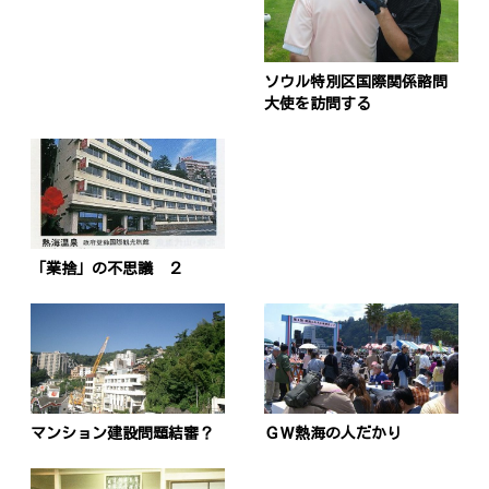
ソウル特別区国際関係諮問
大使を訪問する
「業捨」の不思議 ２
マンション建設問題結審？
ＧＷ熱海の人だかり