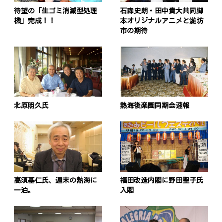
待望の「生ゴミ消滅型処理
石森史朗・田中貴大共同脚
機」完成！！
本オリジナルアニメと濰坊
市の期待
北原照久氏
熱海後楽園同期会速報
高須基仁氏、週末の熱海に
福田改造内閣に野田聖子氏
一泊。
入閣