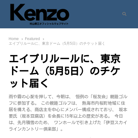
Search
村山憲三ウェブサイト
七転八起 – 村山憲三 Official Site
Home
Featured
エイプリルールに、東京ドーム（5月5日）のチケット届く
エイプリルールに、東京
ドーム（5月5日）のチケ
ット届く
雨や霧の心配を押して、今朝は、 恒例の「桜友会」親睦ゴル
フに参加する。 この親睦ゴルフは、 熱海市内桜町地域に住
居を構える、商店主を中心にメンバー構成されており、 坂本
要氏（坂本豆腐店）を会長に15年以上の歴史がある。 今日
は、先月積雪のため、 ワンホールで引き上げた「伊豆スカイ
ラインカントリー倶楽部」。