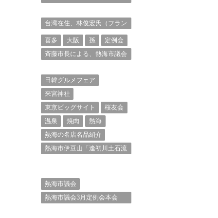
衆を被写体とした撮影意欲に
迫る。（１）
台湾在住、林俊宏氏（フラン
ク・リン）からの投稿⑴
喜多
大阪
孫
定例会
斉藤市長による、熱海市議会
11月定例会での上程議案に対
する説明①
日韓グルメフェア
来宮神社
東京ビッグサイト
桜友会
温泉
焼肉
熱海
熱海の名店名品紹介
熱海市伊豆山「逢初川土石流
災害」行政対応検証委員会報
告書と熱海市の問題意識と
は。
熱海市議会
熱海市議会3月定例会本会
議。斉藤市長の施政方針
（２）