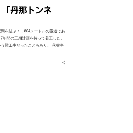
、「丹那トンネ
間を結ぶ７，804メートルの隧道であ
、 7年間の工期計画を持って着工した。
いう難工事だったこともあり、 落盤事
Share
this
post