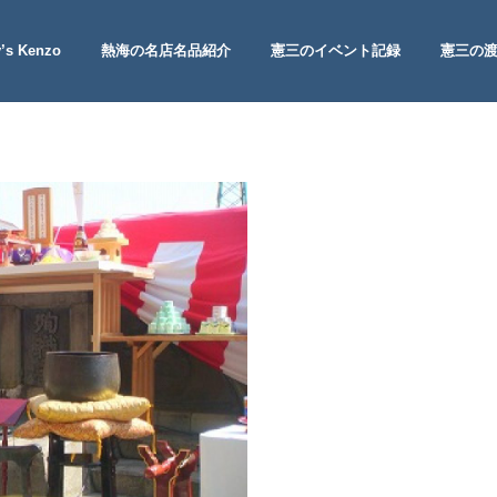
’s Kenzo
熱海の名店名品紹介
憲三のイベント記録
憲三の
 Site