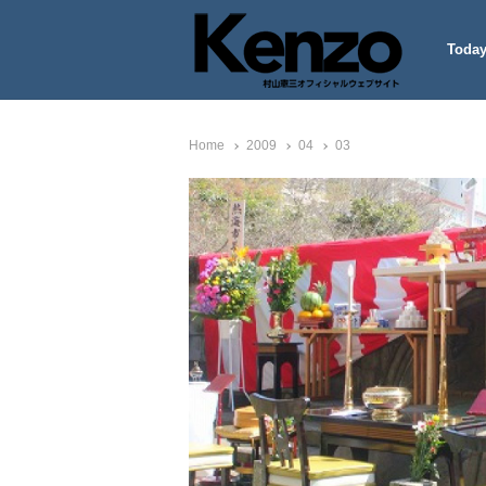
Today
村山憲三ウェブサイト
七転八起 – 村山憲三 Official
Home
2009
04
03