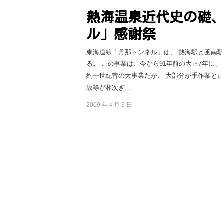
熱海温泉近代史の礎
ル」感謝祭
東海道線「丹那トンネル」は、 熱海駅と函南駅
る。 この事業は、今から91年前の大正7年に
約一世紀昔の大事業だが、 大部分が手作業と
故等が相次ぎ…
2009 年 4 月 3 日