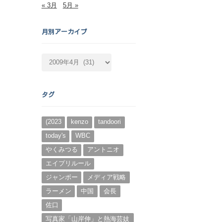
« 3月
5月 »
月別アーカイブ
月
別
ア
ー
タグ
カ
イ
ブ
(2023
kenzo
tandoori
today's
WBC
やくみつる
アントニオ
エイプリルール
ジャンボー
メディア戦略
ラーメン
中国
会長
佐口
写真家「山岸伸」と熱海芸妓