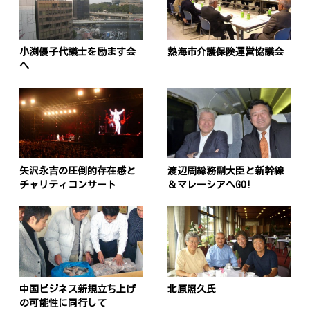
小渕優子代議士を励ます会
熱海市介護保険運営協議会
へ
矢沢永吉の圧倒的存在感と
渡辺周総務副大臣と新幹線
チャリティコンサート
＆マレーシアへGO!
投
稿
s
ナ
ビ
中国ビジネス新規立ち上げ
北原照久氏
の可能性に同行して