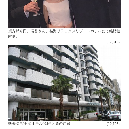
貞方邦介氏、清香さん、熱海リラックスリゾートホテルにて結婚披
露宴。
(12,018)
熱海温泉”有名ホテル”倒産と負の連鎖
(10,796)