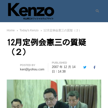
Search
村山憲三ウェブサイト
七転八起 – 村山憲三 Official Site
Home
Today's Kenzo
12月定例会憲三の質疑（２）
12月定例会憲三の質疑
（２）
PUBLISHED
Author
POSTED BY
2007 年 12 月 14
Twitter
Facebook
ken@jyohou.com
日
14:38