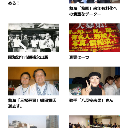
める！
熱海「梅園」来年有料化へ
の貴重なデーター
昭和53年市議補欠出馬
真実は一つ
熱海「三松寿司」蝿田貢氏
歌手「八反安未果」さん
逝去す。