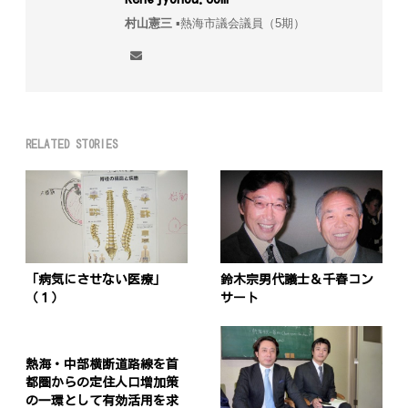
村山憲三
▪︎熱海市議会議員（5期）
RELATED STORIES
「病気にさせない医療」
鈴木宗男代議士＆千春コン
（１）
サート
熱海・中部横断道路線を首
都圏からの定住人口増加策
の一環として有効活用を求