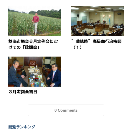
ゲ
ー
シ
ョ
ン
熱海市議会６月定例会にむ
”黄詠詩”高級血行治療師
けての「政調会」
（１）
３月定例会初日
0 Comments
閲覧ランキング