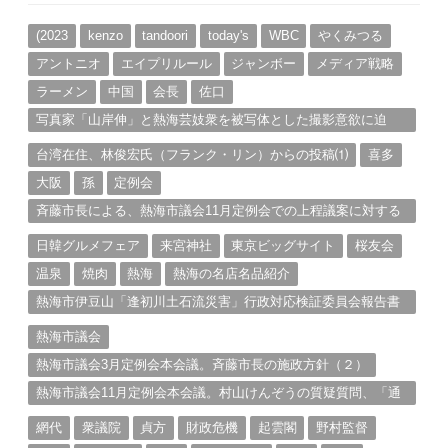
イ
ブ
(2023
kenzo
tandoori
today's
WBC
やくみつる
アントニオ
エイプリルール
ジャンボー
メディア戦略
ラーメン
中国
会長
佐口
写真家「山岸伸」と熱海芸妓衆を被写体とした撮影意欲に迫
る。（１）
台湾在住、林俊宏氏（フランク・リン）からの投稿⑴
喜多
大阪
孫
定例会
斉藤市長による、熱海市議会11月定例会での上程議案に対する
説明①
日韓グルメフェア
来宮神社
東京ビッグサイト
桜友会
温泉
焼肉
熱海
熱海の名店名品紹介
熱海市伊豆山「逢初川土石流災害」行政対応検証委員会報告書
と熱海市の問題意識とは。
熱海市議会
熱海市議会3月定例会本会議。斉藤市長の施政方針（２）
熱海市議会11月定例会本会議。村山けんぞうの質疑質問、「通
告書」掲載。（１）
網代
衆議院
貞方
財政危機
起雲閣
野村監督