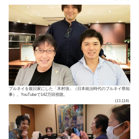
ブルネイを親日家にした「木村強」（日本統治時代のブルネイ県知
事）。YouTubeで142万回視聴。
(13,118)