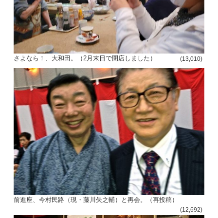
さよなら！、大和田。（2月末日で閉店しました）
(13,010)
前進座、今村民路（現・藤川矢之輔）と再会。（再投稿）
(12,692)