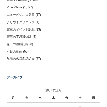
Today's Kenzo
(6,589)
VideoNews
(1,397)
ニュービジネス発案
(17)
よしやまクリニック
(1)
憲三のイベント記録
(13)
憲三の不思議体験
(5)
憲三の渡航記録
(8)
本日の動画
(55)
熱海の名店名品紹介
(77)
アーカイブ
2007年12月
月
火
水
木
金
土
日