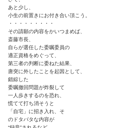
あと少し、
小生の前置きにお付き合い頂こう。
・・・・・・・・・
その請願の内容をかいつまめば、
斎藤市長、
自らが選任した委嘱委員の
適正資格をめぐって、
第三者の判断に委ねた結果、
唐突に外したことを起因として、
錯綜した
委嘱撤回問題が炸裂して
一人歩きするのを恐れ、
慌てて打ち消そうと
「自宅」に招き入れ、そ
のドタバタな内容が
“録音”されるなど、