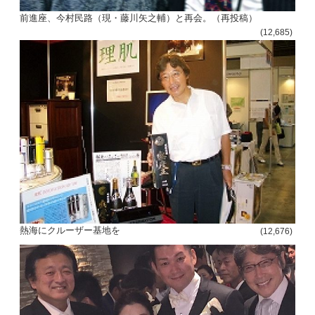
前進座、今村民路（現・藤川矢之輔）と再会。（再投稿）
(12,685)
熱海にクルーザー基地を
(12,676)