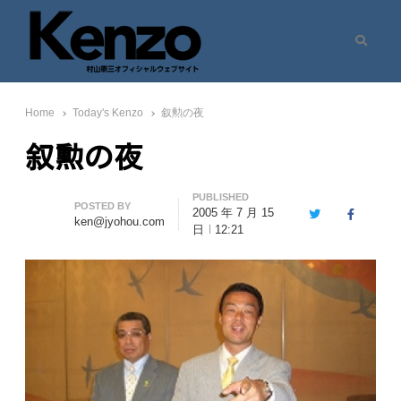
Search
村山憲三ウェブサイト
七転八起 – 村山憲三 Official Site
Home
Today's Kenzo
叙勲の夜
叙勲の夜
PUBLISHED
Author
POSTED BY
2005 年 7 月 15
Twitter
Facebook
ken@jyohou.com
日
12:21