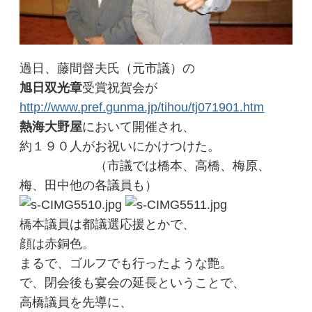
過日、藤間督夫氏（元市議）の
旭日双光章
受賞祝賀会が
http://www.pref.gunma.jp/tihou/tj071901.htm
熱海大野屋
において開催され、
約１９０人がお祝いにかけつけた。
（市議では橋本、高橋、梅原、
梅、田中他の各議員も）
橋本議員は都議選応援とかで、
顔は赤銅色。
まるで、ゴルフでも行ったような艶。
で、閉会後も宴会の延長ということで、
高橋議員を先導に、