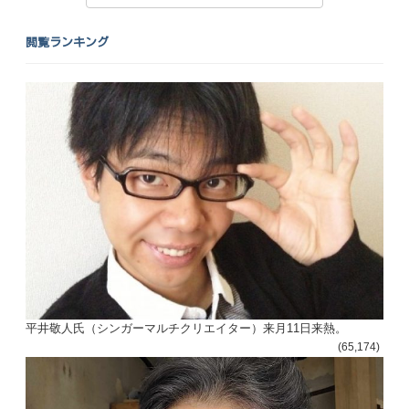
閲覧ランキング
投
稿
s
ナ
ビ
ゲ
ー
平井敬人氏（シンガーマルチクリエイター）来月11日来熱。
シ
(65,174)
ョ
ン