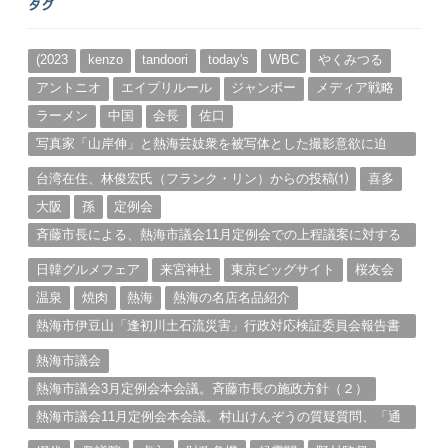
タグ
カ
イ
ブ
(2023
kenzo
tandoori
today's
WBC
やくみつる
アントニオ
エイプリルール
ジャンボー
メディア戦略
ラーメン
中国
会長
佐口
写真家「山岸伸」と熱海芸妓衆を被写体とした撮影意欲に迫
る。（１）
台湾在住、林俊宏氏（フランク・リン）からの投稿⑴
喜多
大阪
孫
定例会
斉藤市長による、熱海市議会11月定例会での上程議案に対する
説明①
日韓グルメフェア
来宮神社
東京ビッグサイト
桜友会
温泉
焼肉
熱海
熱海の名店名品紹介
熱海市伊豆山「逢初川土石流災害」行政対応検証委員会報告書
と熱海市の問題意識とは。
熱海市議会
熱海市議会3月定例会本会議。斉藤市長の施政方針（２）
熱海市議会11月定例会本会議。村山けんぞうの質疑質問、「通
告書」掲載。（１）