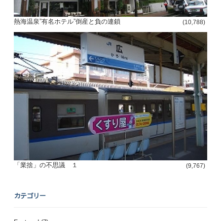
熱海温泉”有名ホテル”倒産と負の連鎖
(10,788)
「業捨」の不思議 １
(9,767)
カテゴリー