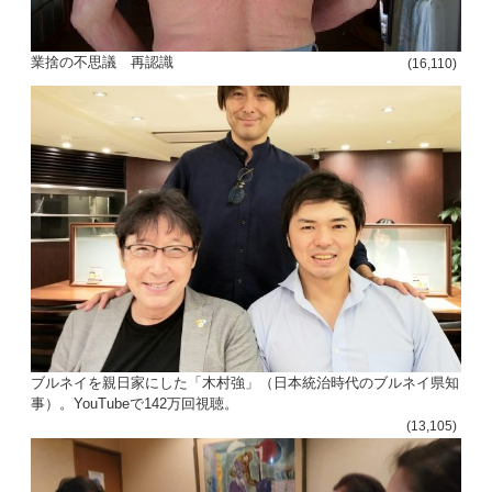
業捨の不思議 再認識
(16,110)
ブルネイを親日家にした「木村強」（日本統治時代のブルネイ県知
事）。YouTubeで142万回視聴。
(13,105)