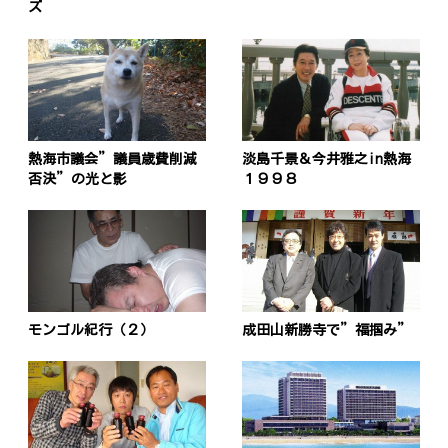
ズ
熱海市議会”議員歳費削減
淡島千景＆今井雅之in熱海
否決”の光と影
１９９８
モンゴル紀行（２）
成田山新勝寺で”福掴み”