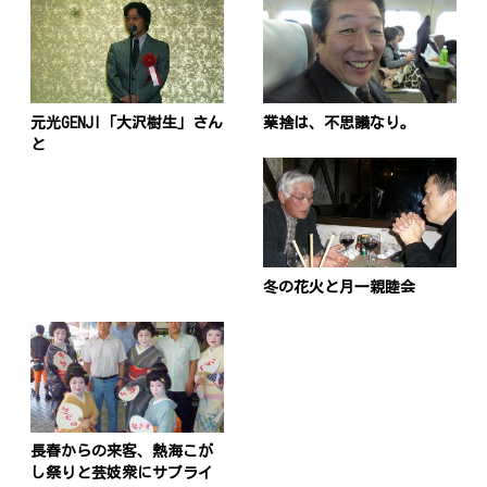
元光GENJI「大沢樹生」さん
業捨は、不思議なり。
と
冬の花火と月一親睦会
長春からの来客、熱海こが
し祭りと芸妓衆にサプライ