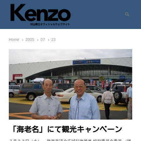
Search
村山憲三ウェブサイト
七転八起 – 村山憲三 Official Site
Home
2005
07
23
「海老名」にて観光キャンペーン