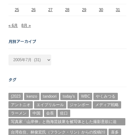
25
26
27
28
29
30
31
« 6月
8月 »
月別アーカイブ
月
別
ア
ー
タグ
カ
イ
ブ
(2023
kenzo
tandoori
today's
WBC
やくみつる
アントニオ
エイプリルール
ジャンボー
メディア戦略
ラーメン
中国
会長
佐口
写真家「山岸伸」と熱海芸妓衆を被写体とした撮影意欲に迫
る。（１）
台湾在住、林俊宏氏（フランク・リン）からの投稿⑴
喜多