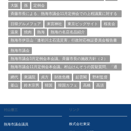
大阪
孫
定例会
斉藤市長による、熱海市議会11月定例会での上程議案に対する
説明①
日韓グルメフェア
来宮神社
東京ビッグサイト
桜友会
温泉
焼肉
熱海
熱海の名店名品紹介
熱海市伊豆山「逢初川土石流災害」行政対応検証委員会報告書
と熱海市の問題意識とは。
熱海市議会
熱海市議会3月定例会本会議。斉藤市長の施政方針（２）
熱海市議会11月定例会本会議。村山けんぞうの質疑質問、「通
告書」掲載。（１）
網代
衆議院
貞方
財政危機
起雲閣
野村監督
釜山
鈴木宗男
韓国
韓国カフェ
高橋
高須
村山憲三
リンク
株式会社東栄
熱海市議会議員