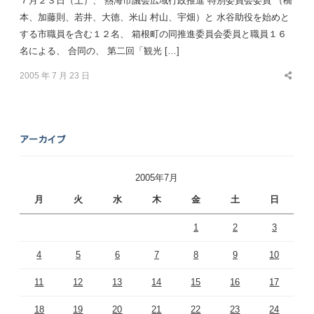
７月２３日（土）、 熱海市議会広域行政推進 特別委員会委員 （橋
本、加藤則、若井、大徳、米山 村山、宇畑）と 水谷助役を始めと
する市職員を含む１２名、 箱根町の同推進委員会委員と職員１６
名による、 合同の、 第二回「観光 […]
2005 年 7 月 23 日
Share
this
post
アーカイブ
2005年7月
月
火
水
木
金
土
日
1
2
3
4
5
6
7
8
9
10
11
12
13
14
15
16
17
18
19
20
21
22
23
24