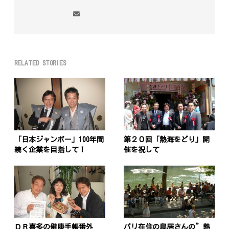
RELATED STORIES
「日本ジャンボー」100年間
第２０回「熱海をどり」開
続く企業を目指して！
催を祝して
ＤＲ喜多の健康手帳番外
パリ在住の鳥居さんの”熱