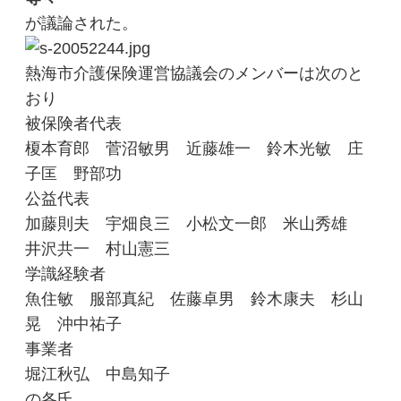
が議論された。
熱海市介護保険運営協議会のメンバーは次のと
おり
被保険者代表
榎本育郎 菅沼敏男 近藤雄一 鈴木光敏 庄
子匡 野部功
公益代表
加藤則夫 宇畑良三 小松文一郎 米山秀雄
井沢共一 村山憲三
学識経験者
魚住敏 服部真紀 佐藤卓男 鈴木康夫 杉山
晃 沖中祐子
事業者
堀江秋弘 中島知子
の各氏