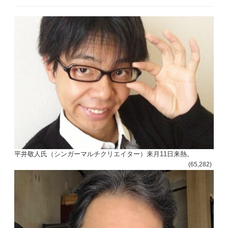
ビ
ゲ
ー
シ
ョ
ン
平井敬人氏（シンガーマルチクリエイター）来月11日来熱。
(65,282)