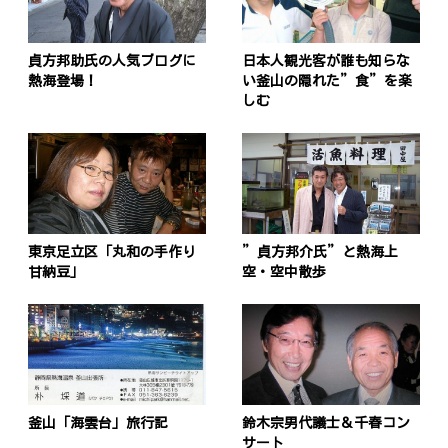
貞方邦助氏の人気ブログに
日本人観光客が誰も知らな
熱海登場！
い釜山の隠れた”食”を楽
しむ
東京足立区「丸和の手作り
”貞方邦介氏”と熱海上
甘納豆」
空・空中散歩
釜山「海雲台」旅行記
鈴木宗男代議士＆千春コン
サート