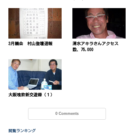
3月議会 村山登壇速報
清水アキラさんアクセス
数、75,000
大阪喰飲新交遊録（１）
投
稿
s
0 Comments
ナ
閲覧ランキング