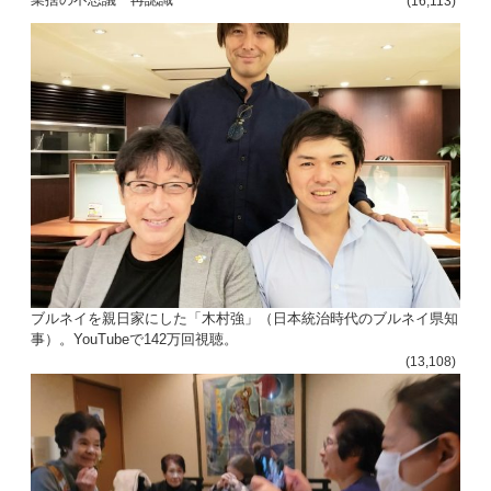
(16,113)
ブルネイを親日家にした「木村強」（日本統治時代のブルネイ県知
事）。YouTubeで142万回視聴。
(13,108)