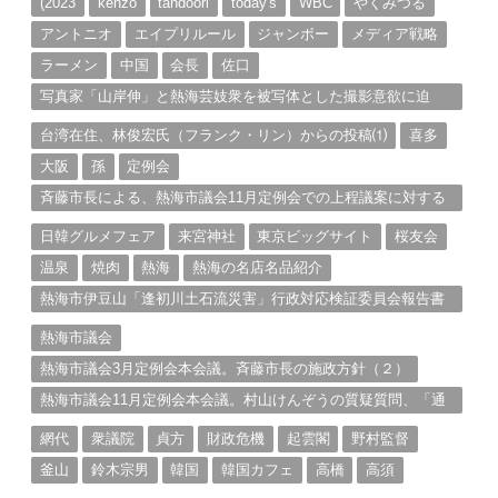
(2023
kenzo
tandoori
today's
WBC
やくみつる
アントニオ
エイプリルール
ジャンボー
メディア戦略
ラーメン
中国
会長
佐口
写真家「山岸伸」と熱海芸妓衆を被写体とした撮影意欲に迫
る。（１）
台湾在住、林俊宏氏（フランク・リン）からの投稿⑴
喜多
大阪
孫
定例会
斉藤市長による、熱海市議会11月定例会での上程議案に対する
説明①
日韓グルメフェア
来宮神社
東京ビッグサイト
桜友会
温泉
焼肉
熱海
熱海の名店名品紹介
熱海市伊豆山「逢初川土石流災害」行政対応検証委員会報告書
と熱海市の問題意識とは。
熱海市議会
熱海市議会3月定例会本会議。斉藤市長の施政方針（２）
熱海市議会11月定例会本会議。村山けんぞうの質疑質問、「通
告書」掲載。（１）
網代
衆議院
貞方
財政危機
起雲閣
野村監督
釜山
鈴木宗男
韓国
韓国カフェ
高橋
高須