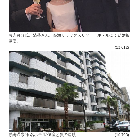
貞方邦介氏、清香さん、熱海リラックスリゾートホテルにて結婚披
露宴。
(12,012)
熱海温泉”有名ホテル”倒産と負の連鎖
(10,793)