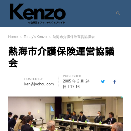
Search
村山憲三ウェブサイト
七転八起 – 村山憲三 Official Site
Home
Today's Kenzo
熱海市介護保険運営協議会
熱海市介護保険運営協議
会
PUBLISHED
Author
POSTED BY
2005 年 2 月 24
Twitter
Facebook
ken@jyohou.com
日
17:16