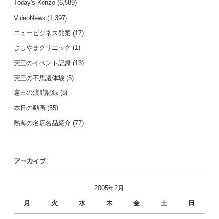
Today's Kenzo
(6,589)
VideoNews
(1,397)
ニュービジネス発案
(17)
よしやまクリニック
(1)
憲三のイベント記録
(13)
憲三の不思議体験
(5)
憲三の渡航記録
(8)
本日の動画
(55)
熱海の名店名品紹介
(77)
アーカイブ
2005年2月
月
火
水
木
金
土
日