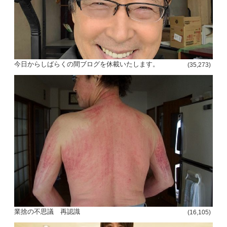
今日からしばらくの間ブログを休載いたします。
(35,273)
投
稿
s
ナ
ビ
ゲ
ー
シ
業捨の不思議 再認識
(16,105)
ョ