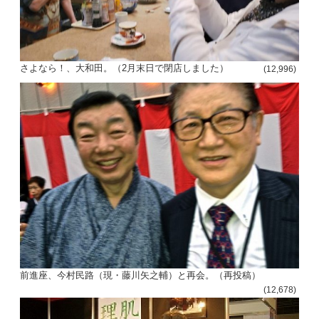
さよなら！、大和田。（2月末日で閉店しました）
(12,996)
前進座、今村民路（現・藤川矢之輔）と再会。（再投稿）
(12,678)