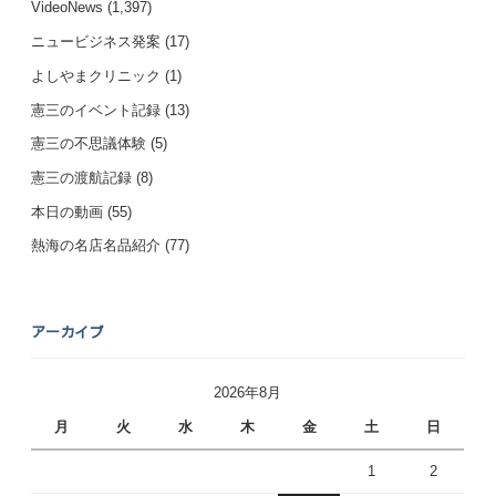
VideoNews
(1,397)
ニュービジネス発案
(17)
よしやまクリニック
(1)
憲三のイベント記録
(13)
憲三の不思議体験
(5)
憲三の渡航記録
(8)
本日の動画
(55)
熱海の名店名品紹介
(77)
アーカイブ
2026年8月
月
火
水
木
金
土
日
1
2