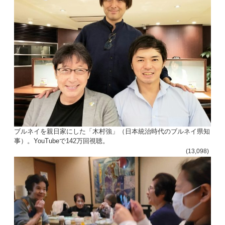
ン
ブルネイを親日家にした「木村強」（日本統治時代のブルネイ県知
事）。YouTubeで142万回視聴。
(13,098)