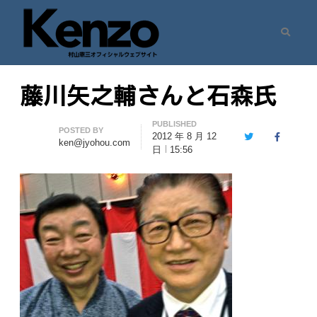
Search
村山憲三ウェブサイト
七転八起 – 村山憲三 Official Site
藤川矢之輔さんと石森氏
PUBLISHED
Author
POSTED BY
2012 年 8 月 12
Twitter
Facebook
ken@jyohou.com
日
15:56