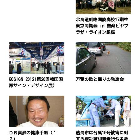
北海道釧路湖陵高校17期生
東京同期会 in 音楽ビヤプ
ラザ・ライオン銀座
KOSIGN 2012(第20回韓国国
万葉の歌と踊りの発表会
際サイン・デザイン展)
ＤＲ喜夛の健康手帳（１
熱海市は台風19号被害に対
２）
する罹災証明書発行や各救