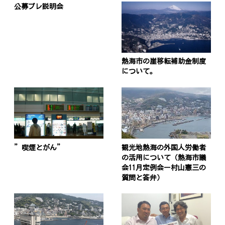
公募プレ説明会
熱海市の崖移転補助金制度
について。
”喫煙とがん”
観光地熱海の外国人労働者
の活用について（熱海市議
会11月定例会ー村山憲三の
質問と答弁）