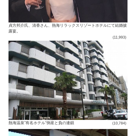
貞方邦介氏、清香さん、熱海リラックスリゾートホテルにて結婚披
露宴。
(11,993)
熱海温泉”有名ホテル”倒産と負の連鎖
(10,784)