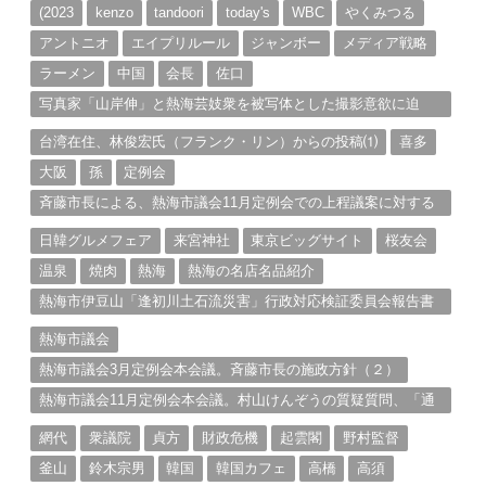
ブ
(2023
kenzo
tandoori
today's
WBC
やくみつる
アントニオ
エイプリルール
ジャンボー
メディア戦略
ラーメン
中国
会長
佐口
写真家「山岸伸」と熱海芸妓衆を被写体とした撮影意欲に迫
る。（１）
台湾在住、林俊宏氏（フランク・リン）からの投稿⑴
喜多
大阪
孫
定例会
斉藤市長による、熱海市議会11月定例会での上程議案に対する
説明①
日韓グルメフェア
来宮神社
東京ビッグサイト
桜友会
温泉
焼肉
熱海
熱海の名店名品紹介
熱海市伊豆山「逢初川土石流災害」行政対応検証委員会報告書
と熱海市の問題意識とは。
熱海市議会
熱海市議会3月定例会本会議。斉藤市長の施政方針（２）
熱海市議会11月定例会本会議。村山けんぞうの質疑質問、「通
告書」掲載。（１）
網代
衆議院
貞方
財政危機
起雲閣
野村監督
釜山
鈴木宗男
韓国
韓国カフェ
高橋
高須