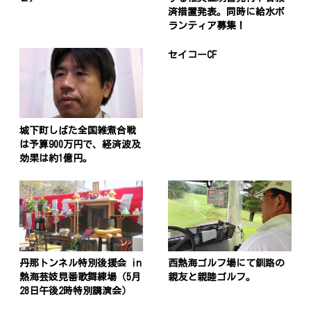
済措置発表。同時に給水ボ
ランティア募集！
セイコーCF
城下町しばた全国雑煮合戦
は予算900万円で、経済波及
効果は約1億円。
丹那トンネル特別後援会 in
西熱海ゴルフ場にて釧路の
熱海芸妓見番歌舞練場（5月
親友と親睦ゴルフ。
28日午後2時特別講演会）