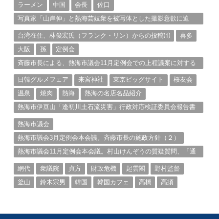
ラーメン
中国
会長
佐口
写真家「山岸伸」と熱海芸妓衆を被写体とした撮影意欲に迫
る。（１）
台湾在住、林俊宏氏（フランク・リン）からの投稿⑴
喜多
大阪
孫
定例会
斉藤市長による、熱海市議会11月定例会での上程議案に対する
説明①
日韓グルメフェア
来宮神社
東京ビッグサイト
桜友会
温泉
焼肉
熱海
熱海の名店名品紹介
熱海市伊豆山「逢初川土石流災害」行政対応検証委員会報告書
と熱海市の問題意識とは。
熱海市議会
熱海市議会3月定例会本会議。斉藤市長の施政方針（２）
熱海市議会11月定例会本会議。村山けんぞうの質疑質問、「通
告書」掲載。（１）
網代
衆議院
貞方
財政危機
起雲閣
野村監督
釜山
鈴木宗男
韓国
韓国カフェ
高橋
高須