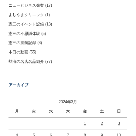
ニュービジネス発案
(17)
よしやまクリニック
(1)
憲三のイベント記録
(13)
憲三の不思議体験
(5)
憲三の渡航記録
(8)
本日の動画
(55)
熱海の名店名品紹介
(77)
アーカイブ
2024年3月
月
火
水
木
金
土
日
1
2
3
4
5
6
7
8
9
10