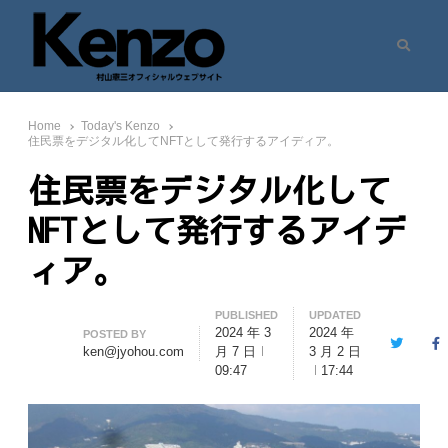
Search
村山憲三ウェブサイト
七転八起 – 村山憲三 Official Site
Home
Today's Kenzo
住民票をデジタル化してNFTとして発行するアイディア。
住民票をデジタル化して
NFTとして発行するアイデ
ィア。
PUBLISHED
UPDATED
2024 年 3
2024 年
Author
POSTED BY
Twitter
F
ken@jyohou.com
月 7 日
3 月 2 日
09:47
17:44