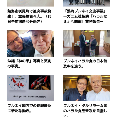
熱海市咲見町で追突事故発
「熱海ブルネイ交流事業」
生！。重軽傷者４人。（15
ーガニム社招聘「ハラルセ
日午前10時40分過ぎ）
ミナへ開催」業務報告ー
沖縄「神の手」写真と笑劇
ブルネイハラル食の日本普
の事実。
及率を追う。
ブルネイ国内での錦鯉普及
ブルネイ・ダルサラーム国
に新たな動き。
のハラル食品普及を目指し
て。