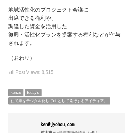
地域活性化のプロジェクト会議に
出席できる権利や、
調達した資金を活用した
復興・
活性化プランを提案する権利などが付与
されます。
（おわり）
Post Views:
8,515
kenzo
today's
住民票をデジタル化してnftとして発行するアイディア。
ken@jyohou.com
村山憲三
▪︎熱海市議会議員（5期）