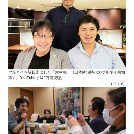
ブルネイを親日家にした「木村強」（日本統治時代のブルネイ県知
事）。YouTubeで142万回視聴。
(13,116)