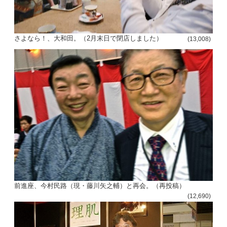
さよなら！、大和田。（2月末日で閉店しました）
(13,008)
前進座、今村民路（現・藤川矢之輔）と再会。（再投稿）
(12,690)