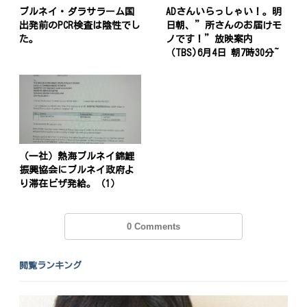
ブルネイ・ダラサラーム国
ADさんいらっしゃい！。明
出発前のPCR検査は陰性でし
日朝、”所さんのお届けモ
た。
ノです！”放映案内
（TBS)6月4日 朝7時30分~
（一社）熱海ブルネイ錦鯉
振興協会にブルネイ政府よ
り滞在ビザ発給。（1）
投
0 Comments
稿
s
閲覧ランキング
ナ
ビ