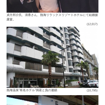
貞方邦介氏、清香さん、熱海リラックスリゾートホテルにて結婚披
露宴。
(12,017)
熱海温泉”有名ホテル”倒産と負の連鎖
(10,795)