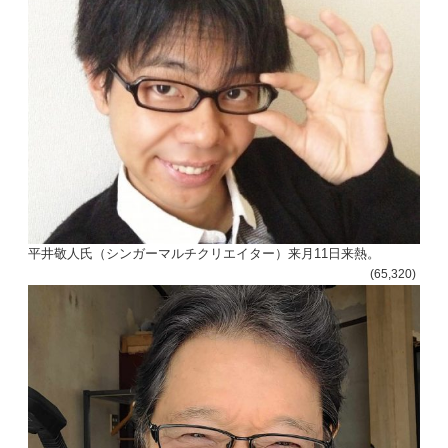
ゲ
ー
シ
ョ
ン
平井敬人氏（シンガーマルチクリエイター）来月11日来熱。
(65,320)