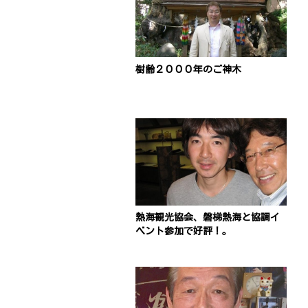
樹齢２０００年のご神木
熱海観光協会、磐梯熱海と協調イ
ベント参加で好評！。