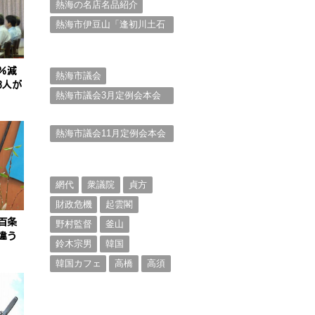
熱海の名店名品紹介
熱海市伊豆山「逢初川土石
流災害」行政対応検証委員
会報告書と熱海市の問題意
識とは。
％減
熱海市議会
3人が
熱海市議会3月定例会本会
議。斉藤市長の施政方針
（２）
熱海市議会11月定例会本会
議。村山けんぞうの質疑質
問、「通告書」掲載。
（１）
網代
衆議院
貞方
財政危機
起雲閣
百条
野村監督
釜山
違う
鈴木宗男
韓国
韓国カフェ
高橋
高須