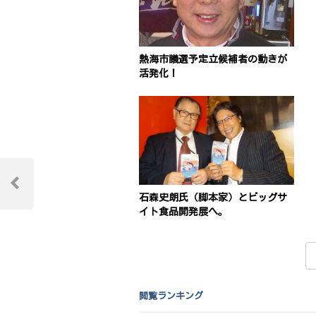
熱海市議選予定立候補者の動きが
活発化！
投
稿
Previous
石森史朗氏（脚本家）とビッグサ
Post
イト食品開発展へ。
ナ
ビ
ゲ
ー
閲覧ランキング
シ