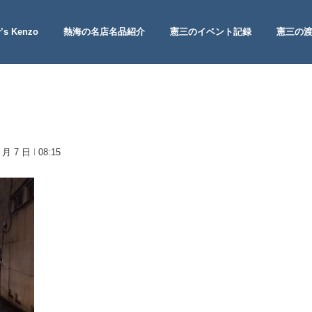
’s Kenzo
熱海の名店名品紹介
憲三のイベント記録
憲三の
 Site
1 月 7 日
08:15