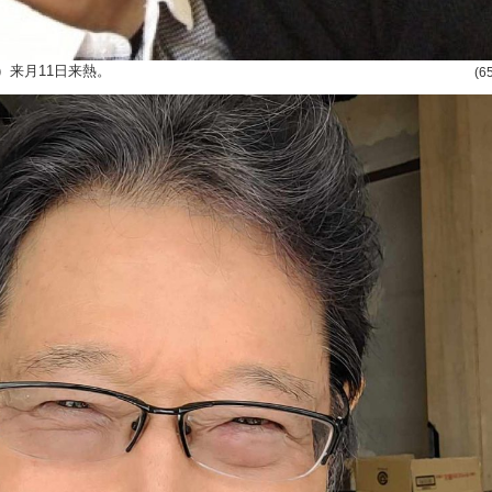
）来月11日来熱。
(6