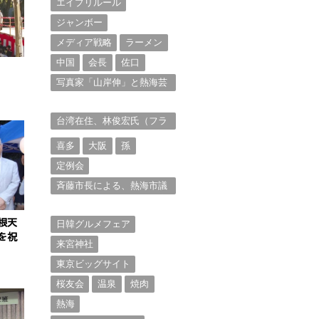
エイプリルール
ジャンボー
メディア戦略
ラーメン
中国
会長
佐口
写真家「山岸伸」と熱海芸
妓衆を被写体とした撮影意
欲に迫る。（１）
台湾在住、林俊宏氏（フラ
ンク・リン）からの投稿⑴
喜多
大阪
孫
定例会
斉藤市長による、熱海市議
会11月定例会での上程議案
に対する説明①
根天
日韓グルメフェア
を祝
来宮神社
東京ビッグサイト
桜友会
温泉
焼肉
熱海