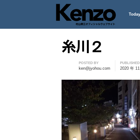
Today
村山憲三ウェブサイト
七転八起 – 村山憲三 Official
糸川２
Author
POSTED BY
PUBLISHED
ken@jyohou.com
2020 年 1