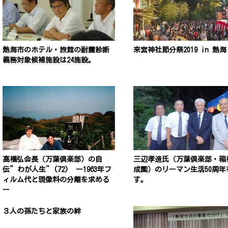
熱海市のホテル・旅館の耐震診断
来宮神社節分祭2019 in 熱海
義務対象候補施設は24施設。
高橋弘会長（万葉倶楽部）の自
三辺孝造氏（万葉倶楽部・箱
伝”わが人生”(72) ー1963年フ
成園）のリーマン生活50周年
ィルム代と現像料の分離を求める
す。
ー
３人の孫たちと家族の絆