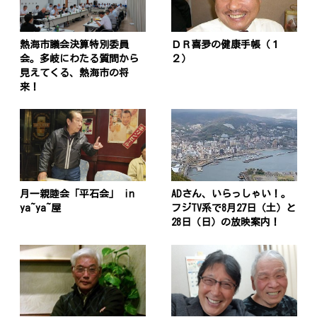
熱海市議会決算特別委員
ＤＲ喜夛の健康手帳（１
会。多岐にわたる質問から
２）
見えてくる、熱海市の将
来！
月一親睦会「平石会」 in
ADさん、いらっしゃい！。
ya~ya~屋
フジTV系で8月27日（土）と
28日（日）の放映案内！