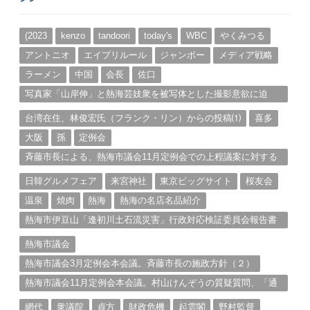
カ
イ
ブ
(2023
kenzo
tandoori
today's
WBC
やくみつる
アントニオ
エイプリルール
ジャンボー
メディア戦略
ラーメン
中国
会長
佐口
写真家「山岸伸」と熱海芸妓衆を被写体とした撮影意欲に迫
る。（１）
台湾在住、林俊宏氏（フランク・リン）からの投稿⑴
喜多
大阪
孫
定例会
斉藤市長による、熱海市議会11月定例会での上程議案に対する
説明①
日韓グルメフェア
来宮神社
東京ビッグサイト
桜友会
温泉
焼肉
熱海
熱海の名店名品紹介
熱海市伊豆山「逢初川土石流災害」行政対応検証委員会報告書
と熱海市の問題意識とは。
熱海市議会
熱海市議会3月定例会本会議。斉藤市長の施政方針（２）
熱海市議会11月定例会本会議。村山けんぞうの質疑質問、「通
告書」掲載。（１）
網代
衆議院
貞方
財政危機
起雲閣
野村監督