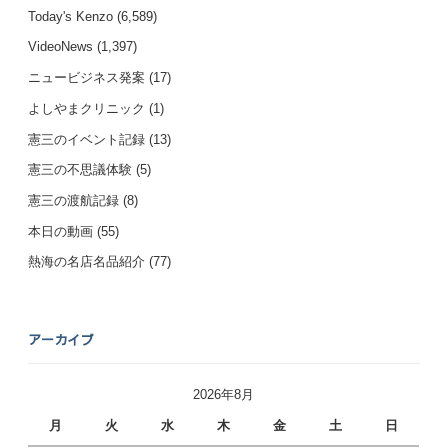
Today's Kenzo
(6,589)
VideoNews
(1,397)
ニュービジネス発案
(17)
よしやまクリニック
(1)
憲三のイベント記録
(13)
憲三の不思議体験
(5)
憲三の渡航記録
(8)
本日の動画
(55)
熱海の名店名品紹介
(77)
アーカイブ
2026年8月
月
火
水
木
金
土
日