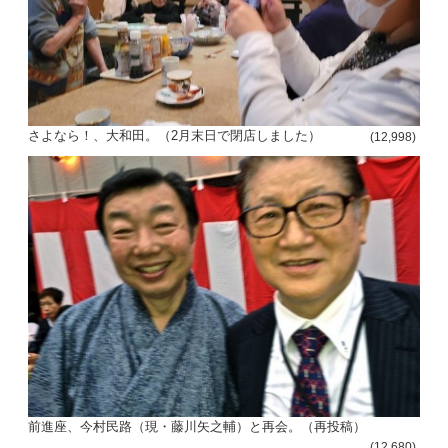
さよなら！、大和田。（2月末日で閉店しました）
(12,998)
前進座、今村民路（現・藤川矢之輔）と再会。（再投稿）
(12,680)