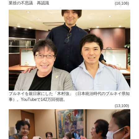
ョ
業捨の不思議 再認識
(16,106)
ン
ブルネイを親日家にした「木村強」（日本統治時代のブルネイ県知
事）。YouTubeで142万回視聴。
(13,100)