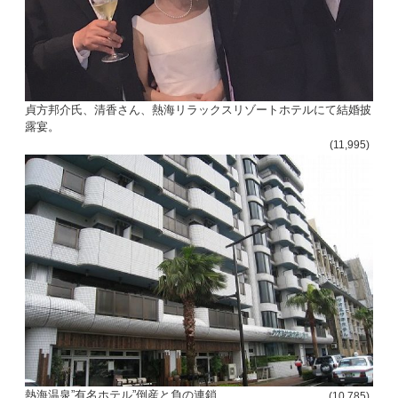
貞方邦介氏、清香さん、熱海リラックスリゾートホテルにて結婚披
露宴。
(11,995)
熱海温泉”有名ホテル”倒産と負の連鎖
(10,785)