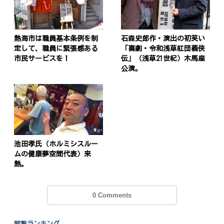
熱海市は職員基本条例を制
石森史郎作・演出の初笑い
定して、職員に緊張感ある
「喜劇・令和浅草紅団義侠
市民サービスを！
伝」（浅草21世紀）木馬座
公演。
池田孝氏（ホルミシスルー
ムの健康夢空間代表）来
熱。
0 Comments
閲覧ランキング