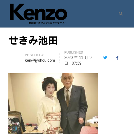
Search
村山憲三ウェブサイト
七転八起 – 村山憲三 Official Site
せきみ池田
PUBLISHED
Author
POSTED BY
2020 年 11 月 9
Twitter
Facebook
ken@jyohou.com
日
07:39