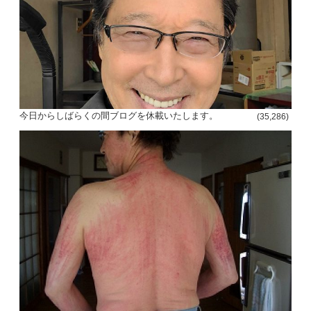
今日からしばらくの間ブログを休載いたします。
(35,286)
投
稿
s
ナ
ビ
ゲ
ー
シ