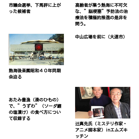
市議会選挙、下馬評に上が
高齢者が集う熱海に不可欠
った候補者
な、”脳梗塞”予防法の治
療法を積極的推進の是非を
問う。
中山広場を前に（大連市）
熱海後楽園昭和４０年同期
会迫る
あたみ豊漁（湊のひもの）
で、”うずわ”（ソーダ鰹
の塩漬け）の食べ方につい
て収録する
辻真先氏（ミステリ作家・
アニメ脚本家）inエムズキ
ッチン