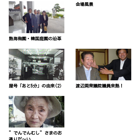
会場風景
熱海梅園・韓国庭園の沿革
屋号「あと5分」の由来(2）
渡辺周衆議院議員来熱！
”でんでんむし”さまのお
通りだ～い