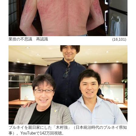
投
稿
s
業捨の不思議 再認識
ナ
(16,101)
ビ
ゲ
ー
シ
ョ
ン
ブルネイを親日家にした「木村強」（日本統治時代のブルネイ県知
事）。YouTubeで142万回視聴。