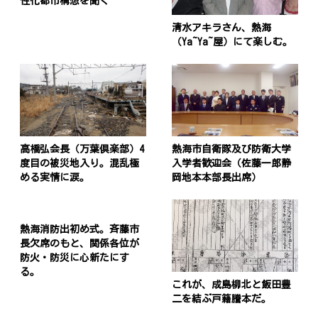
性化都市構想を聞く
清水アキラさん、熱海
（Ya~Ya~屋）にて楽しむ。
高橋弘会長（万葉倶楽部）4
熱海市自衛隊及び防衛大学
度目の被災地入り。混乱極
入学者歓迎会（佐藤一郎静
める実情に涙。
岡地本本部長出席）
熱海消防出初め式。斉藤市
長欠席のもと、関係各位が
防火・防災に心新たにす
る。
これが、成島柳北と飯田豊
二を結ぶ戸籍謄本だ。