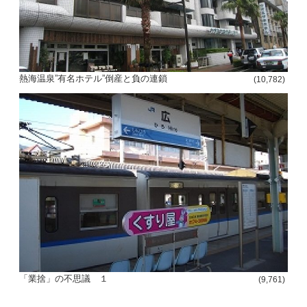
熱海温泉”有名ホテル”倒産と負の連鎖
(10,782)
「業捨」の不思議 １
(9,761)