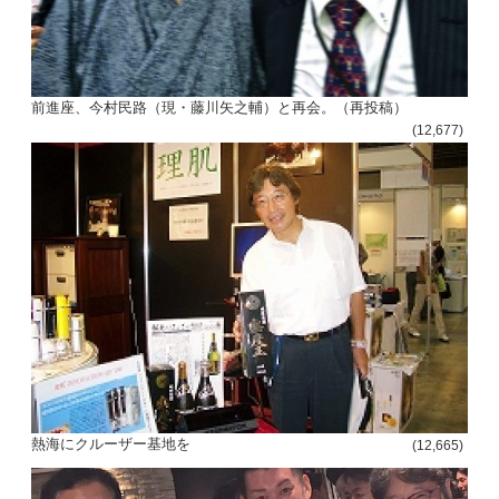
前進座、今村民路（現・藤川矢之輔）と再会。（再投稿）
(12,677)
熱海にクルーザー基地を
(12,665)