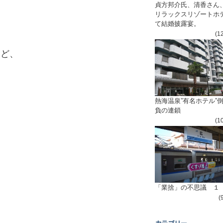
貞方邦介氏、清香さん
リラックスリゾートホ
て結婚披露宴。
(1
など、
熱海温泉”有名ホテル”
負の連鎖
(1
「業捨」の不思議 １
(
、