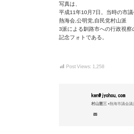
写真は、
平成11年10月7日。当時の市
熱海会,公明党,自民党村山派
3派による釧路市への行政視察
記念フォトである。
Post Views:
1,258
ken@jyohou.com
村山憲三
▪︎熱海市議