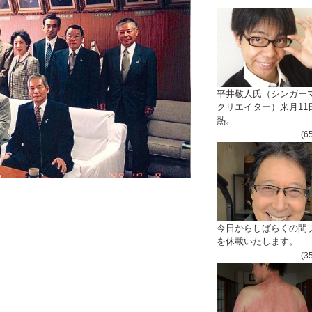
平井敬人氏（シンガー
クリエイター）来月11
熱。
(6
今日からしばらくの間
を休載いたします。
(3