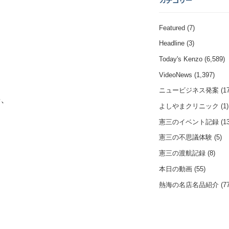
カテゴリー
Featured
(7)
Headline
(3)
、
Today's Kenzo
(6,589)
VideoNews
(1,397)
ニュービジネス発案
(17
の、
よしやまクリニック
(1)
憲三のイベント記録
(13
憲三の不思議体験
(5)
。
憲三の渡航記録
(8)
本日の動画
(55)
熱海の名店名品紹介
(77