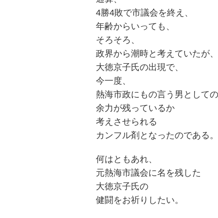
4勝4敗で市議会を終え、
ョ
年齢からいっても、
ン
そろそろ、
政界から潮時と考えていたが
大徳京子氏の出現で、
今一度、
熱海市政にもの言う男として
余力が残っているか
考えさせられる
カンフル剤となったのである
何はともあれ、
元熱海市議会に名を残した
大徳京子氏の
健闘をお祈りしたい。