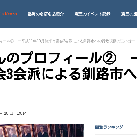
’s Kenzo
熱海の名店名品紹介
憲三のイベント記録
憲三の
 Site
ィール② ー平成11年10月熱海市議会3会派による釧路市への行政視察の思い出ー
のプロフィール② ー
会3会派による釧路市
 月 10 日
19:14
閲覧ランキング