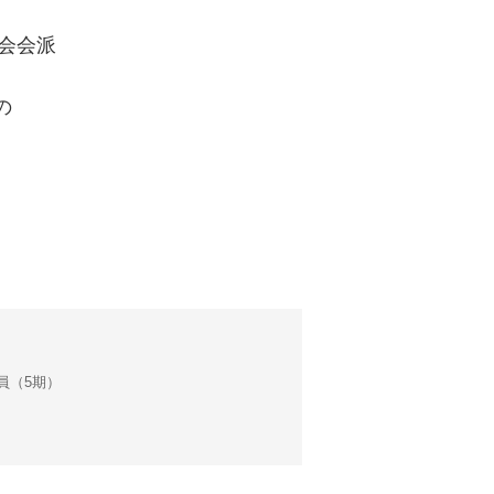
議会会派
の
会議員（5期）