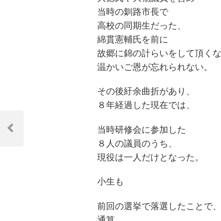
当時の釧路市長で
高校の同期生だった、
綿貫憲輔氏を前に
故郷に錦の計らいをして頂く
温かいご恩が忘れられない。
その後紆余曲折があり、
８年経過した現在では、
投
当時研修会に参加した
稿
Previous
８人の議員のうち、
Post
ナ
現役は一人だけとなった。
ビ
小生も
ゲ
ー
前回の選挙で落選したことで
シ
通算、