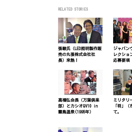
RELATED STORIES
張駿氏（LED照明製作販
ジャパン
売の丸張株式会社社
レクション
長）来熱！
応募要項
高橋弘会長（万葉倶楽
ミリタリ
部）とカシオQV10 in
「将」（
霧島温泉(1995年）
て。