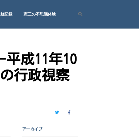
渡航記録
憲三の不思議体験
Search
平成11年10
への行政視察
Twitter
Facebook
アーカイブ