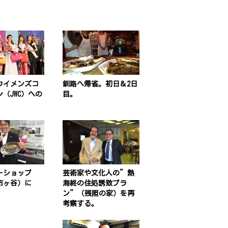
ウイメンズコ
釧路へ帰省。初日＆2日
（JWC）への
目。
ーショップ
芸術家や文化人の”熱
市ヶ谷）に
海終の住処誘致プラ
ン”（残照の家）を再
考察する。