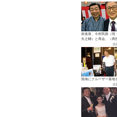
前進座、今村民路（現
矢之輔）と再会。（再
(1
、
熱海にクルーザー基地
(1