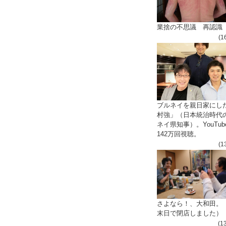
業捨の不思議 再認識
(1
ブルネイを親日家にし
、
村強」（日本統治時代
ネイ県知事）。YouTub
142万回視聴。
(1
さよなら！、大和田。
末日で閉店しました）
(1