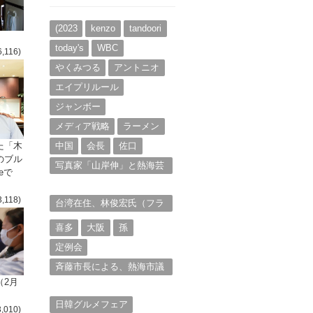
イ
ブ
(2023
kenzo
tandoori
today's
WBC
6,116)
やくみつる
アントニオ
エイプリルール
ジャンボー
メディア戦略
ラーメン
た「木
中国
会長
佐口
のブル
写真家「山岸伸」と熱海芸
eで
妓衆を被写体とした撮影意
欲に迫る。（１）
3,118)
台湾在住、林俊宏氏（フラ
ンク・リン）からの投稿⑴
喜多
大阪
孫
定例会
斉藤市長による、熱海市議
会11月定例会での上程議案
（2月
に対する説明①
日韓グルメフェア
3,010)