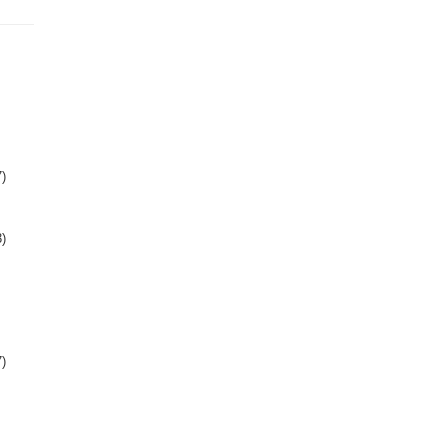
)
)
)