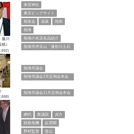
来宮神社
東京ビッグサイト
桜友会
温泉
焼肉
熱海
熱海の名店名品紹介
・藤川
投稿）
熱海市伊豆山「逢初川土石
2,692)
流災害」行政対応検証委員
会報告書と熱海市の問題意
識とは。
熱海市議会
熱海市議会3月定例会本会
議。斉藤市長の施政方針
（２）
を
熱海市議会11月定例会本会
2,688)
議。村山けんぞうの質疑質
問、「通告書」掲載。
（１）
網代
衆議院
貞方
財政危機
起雲閣
野村監督
釜山