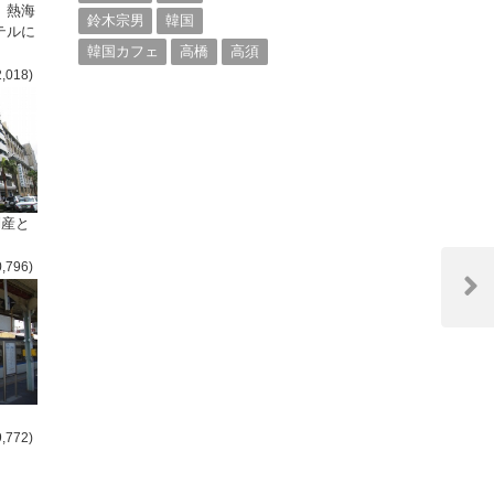
、熱海
鈴木宗男
韓国
テルに
韓国カフェ
高橋
高須
2,018)
倒産と
0,796)
Next
Post
9,772)