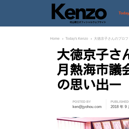
Today
村山憲三ウェブサイト
七転八起 – 村山憲三 Official
Home
Today's Kenzo
大徳京子さんのプロフ
大徳京子さん
月熱海市議
の思い出ー
Author
POSTED BY
PUBLISHED
ken@jyohou.com
2018 年 9