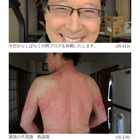
今日からしばらくの間ブログを休載いたします。
(35,413)
投
稿
s
ナ
ビ
ゲ
ー
シ
業捨の不思議 再認識
ョ
(16,126)