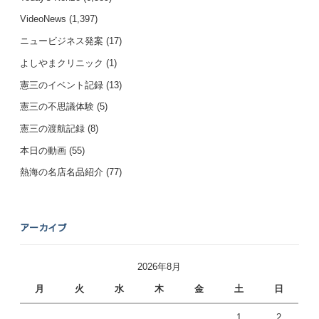
VideoNews
(1,397)
ニュービジネス発案
(17)
よしやまクリニック
(1)
憲三のイベント記録
(13)
憲三の不思議体験
(5)
憲三の渡航記録
(8)
本日の動画
(55)
熱海の名店名品紹介
(77)
アーカイブ
2026年8月
月
火
水
木
金
土
日
1
2