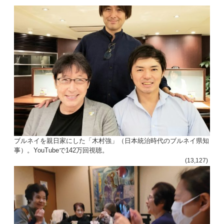
ン
ブルネイを親日家にした「木村強」（日本統治時代のブルネイ県知
事）。YouTubeで142万回視聴。
(13,127)