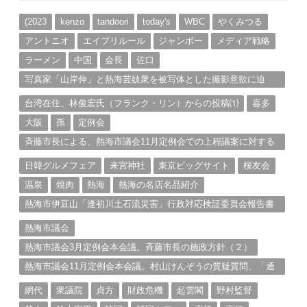
イ
ブ
(2023
kenzo
tandoori
today's
WBC
やくみつる
アントニオ
エイプリルール
ジャンボー
メディア戦略
ラーメン
中国
会長
佐口
写真家「山岸伸」と熱海芸妓衆を被写体とした撮影意欲に迫
る。（１）
台湾在住、林俊宏氏（フランク・リン）からの投稿⑴
喜多
大阪
孫
定例会
斉藤市長による、熱海市議会11月定例会での上程議案に対する
説明①
日韓グルメフェア
来宮神社
東京ビッグサイト
桜友会
温泉
焼肉
熱海
熱海の名店名品紹介
熱海市伊豆山「逢初川土石流災害」行政対応検証委員会報告書
と熱海市の問題意識とは。
熱海市議会
熱海市議会3月定例会本会議。斉藤市長の施政方針（２）
熱海市議会11月定例会本会議。村山けんぞうの質疑質問、「通
告書」掲載。（１）
網代
衆議院
貞方
財政危機
起雲閣
野村監督