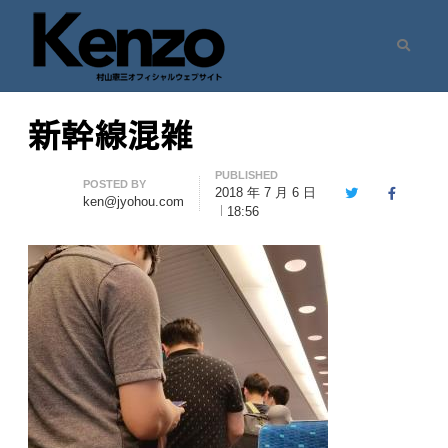
Search
村山憲三ウェブサイト
七転八起 – 村山憲三 Official Site
新幹線混雑
PUBLISHED
Author
POSTED BY
2018 年 7 月 6 日
Twitter
Facebook
ken@jyohou.com
18:56