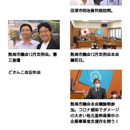
沼津市明治資料館訪問。
熱海市議会12月定例会。憲
熱海市議会12月定例会本会
三登壇
議初日。
どさんこ会忘年会
熱海市議会本会議論戦参
加。コロナ感染でダメージ
の大きい地元基幹産業中小
企業事業者支援作を問う！