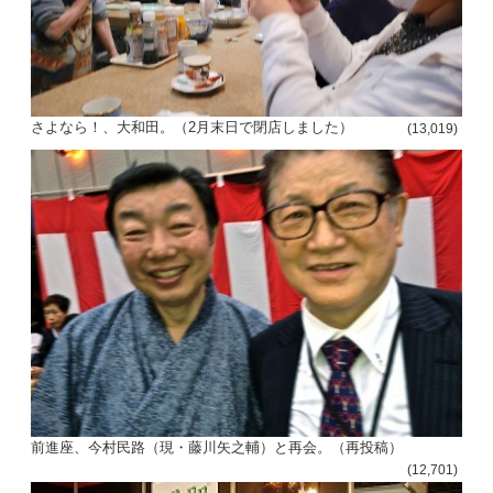
さよなら！、大和田。（2月末日で閉店しました）
(13,019)
前進座、今村民路（現・藤川矢之輔）と再会。（再投稿）
(12,701)