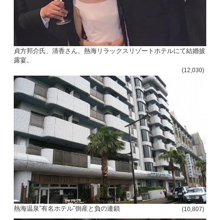
貞方邦介氏、清香さん、熱海リラックスリゾートホテルにて結婚披
露宴。
(12,030)
熱海温泉”有名ホテル”倒産と負の連鎖
(10,807)