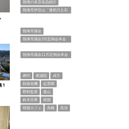
熱海の名店名品紹介
熱海市伊豆山「逢初川土石
流災害」行政対応検証委員
。
会報告書と熱海市の問題意
識とは。
熱海市議会
熱海市議会3月定例会本会
議。斉藤市長の施政方針
（２）
熱海市議会11月定例会本会
議。村山けんぞうの質疑質
問、「通告書」掲載。
（１）
網代
衆議院
貞方
財政危機
起雲閣
進１
野村監督
釜山
鈴木宗男
韓国
韓国カフェ
高橋
高須