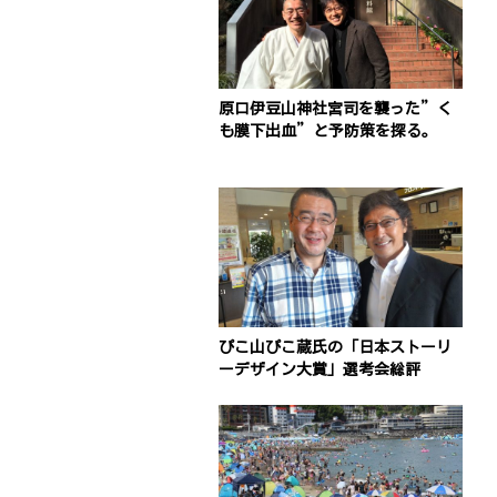
原口伊豆山神社宮司を襲った”く
も膜下出血”と予防策を探る。
ぴこ山ぴこ蔵氏の「日本ストーリ
ーデザイン大賞」選考会総評