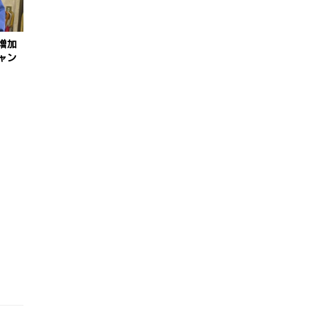
増加
ャン