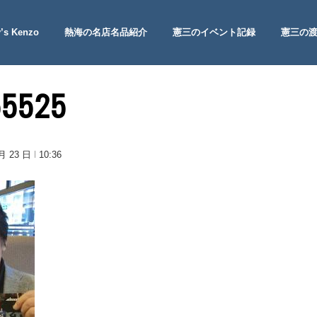
’s Kenzo
熱海の名店名品紹介
憲三のイベント記録
憲三の
 Site
55525
 月 23 日
10:36