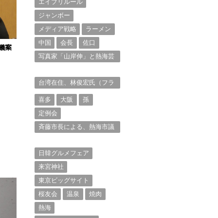
エイプリルール
ジャンボー
メディア戦略
ラーメン
中国
会長
佐口
議案
写真家「山岸伸」と熱海芸
妓衆を被写体とした撮影意
欲に迫る。（１）
台湾在住、林俊宏氏（フラ
ンク・リン）からの投稿⑴
喜多
大阪
孫
定例会
斉藤市長による、熱海市議
会11月定例会での上程議案
に対する説明①
日韓グルメフェア
来宮神社
東京ビッグサイト
桜友会
温泉
焼肉
熱海