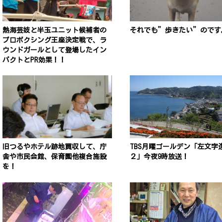
熱海芸妓と半玉ユニット候補者の
それでも”歩きたい”のです
プロボクシング王座決定戦で、ラ
ウンドガールとして登場したイン
パクトとPR効果！！
旧つるやホテル跡地買収して、庁
TBS月曜ゴールデン「左文字
舎や市民会館、保育園他複合施設
２」今夜9時放送！
を！