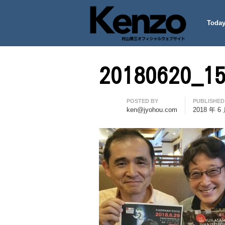
Today
村山憲三ウェブサイト
七転八起 – 村山憲三 Official
20180620_1
Author
POSTED BY
PUBLISHED
ken@jyohou.com
2018 年 6