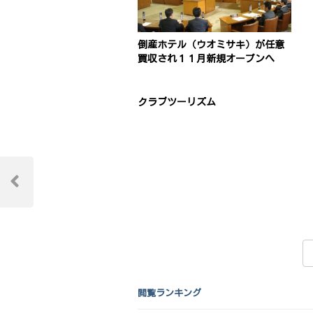
倒産ホテル（ウオミサキ）が任意
買収され１１月新規オープンへ
クラブツーリズム
投
稿
Previous
Post
ナ
ビ
ゲ
ー
閲覧ランキング
シ