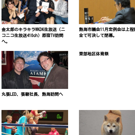
金太郎のキラキラWKDK生放送（ニ
熱海市議会11月定例会は上程
コニコ生放送410ch）原宿TV訪問
全て可決して閉幕。
へ。
東部地区体育祭
丸張LED、張駿社長、熱海訪問へ