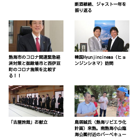
断酒継続、ジャスト一年を
振り返る
熱海市のコロナ関連緊急経
韓国Hyunjincinema（ヒョ
済対策と御殿場市と西伊豆
ンジンシネマ）訪問
町のコロナ施策を比較す
る！！
「古屋旅館」お献立
鳥居誠氏（熱海リビエラ化
計画）来熱。南熱海小山臨
海公園付近のバーベキュー