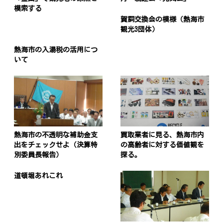
模索する
賀詞交換会の模様（熱海市
観光3団体）
熱海市の入湯税の活用につ
いて
熱海市の不透明な補助金支
買取業者に見る、熱海市内
出をチェックせよ（決算特
の高齢者に対する価値観を
別委員長報告）
探る。
道頓堀あれこれ