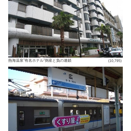
熱海温泉”有名ホテル”倒産と負の連鎖
(10,795)