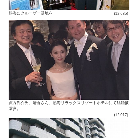
熱海にクルーザー基地を
(12,685)
貞方邦介氏、清香さん、熱海リラックスリゾートホテルにて結婚披
露宴。
(12,017)