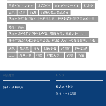
説明①
日韓グルメフェア
来宮神社
東京ビッグサイト
桜友会
温泉
焼肉
熱海
熱海の名店名品紹介
熱海市伊豆山「逢初川土石流災害」行政対応検証委員会報告書
と熱海市の問題意識とは。
熱海市議会
熱海市議会3月定例会本会議。斉藤市長の施政方針（２）
熱海市議会11月定例会本会議。村山けんぞうの質疑質問、「通
告書」掲載。（１）
網代
衆議院
貞方
財政危機
起雲閣
野村監督
釜山
鈴木宗男
韓国
韓国カフェ
高橋
高須
村山憲三
リンク
株式会社東栄
熱海市議会議員
熱海ネット新聞