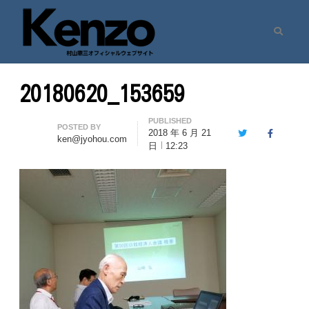
Search
村山憲三ウェブサイト
七転八起 – 村山憲三 Official Site
20180620_153659
PUBLISHED
Author
POSTED BY
2018 年 6 月 21
Twitter
Facebook
ken@jyohou.com
日
12:23