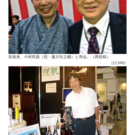
前進座、今村民路（現・藤川矢之輔）と再会。（再投稿）
(12,690)