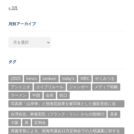
« 3月
月別アーカイブ
月
別
ア
ー
タグ
カ
イ
ブ
(2023
kenzo
tandoori
today's
WBC
やくみつる
アントニオ
エイプリルール
ジャンボー
メディア戦略
ラーメン
中国
会長
佐口
写真家「山岸伸」と熱海芸妓衆を被写体とした撮影意欲に迫
る。（１）
台湾在住、林俊宏氏（フランク・リン）からの投稿⑴
喜多
大阪
孫
定例会
斉藤市長による、熱海市議会11月定例会での上程議案に対する