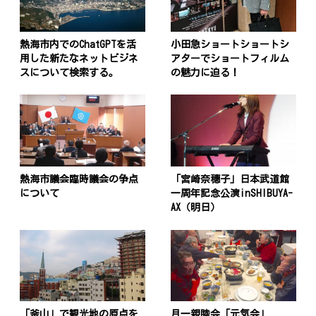
熱海市内でのChatGPTを活
小田急ショートショートシ
用した新たなネットビジネ
アターでショートフィルム
スについて検索する。
の魅力に迫る！
熱海市議会臨時議会の争点
「宮崎奈穗子」日本武道館
について
一周年記念公演inSHIBUYA-
AX（明日）
「釜山」で観光地の原点を
月一親睦会「元気会」