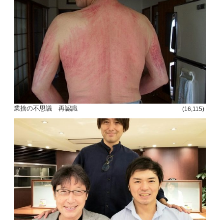
投
稿
s
ナ
ビ
業捨の不思議 再認識
(16,115)
ゲ
ー
シ
ョ
ン