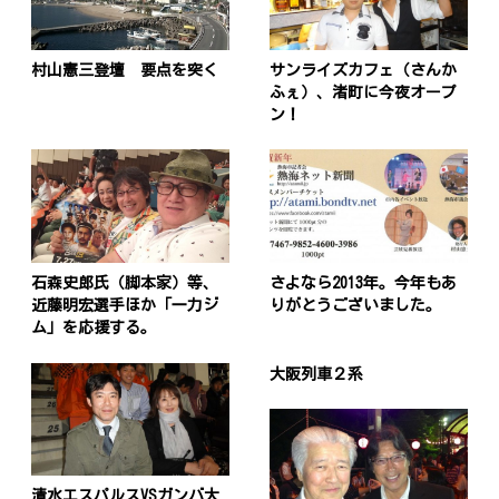
村山憲三登壇 要点を突く
サンライズカフェ（さんか
ふぇ）、渚町に今夜オープ
ン！
石森史郎氏（脚本家）等、
さよなら2013年。今年もあ
近藤明宏選手ほか「一力ジ
りがとうございました。
ム」を応援する。
大阪列車２系
清水エスパルスVSガンバ大