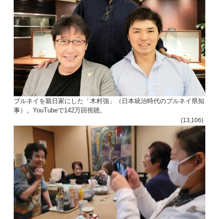
ブルネイを親日家にした「木村強」（日本統治時代のブルネイ県知
事）。YouTubeで142万回視聴。
(13,106)