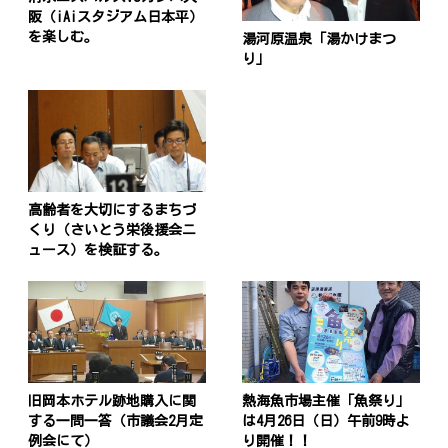
阪（iAiスタジアム日本平）
を楽しむ。
湯河原温泉「湯かけまつ
り」
高齢者を大切にするまちづ
くり（さいとう栄後援会ニ
ュース）を検証する。
旧岡本ホテル跡地購入に関
熱海魚市場主催「魚祭り」
する一問一答（市議会2月定
は4月26日（日）午前9時よ
例会にて）
り開催！！