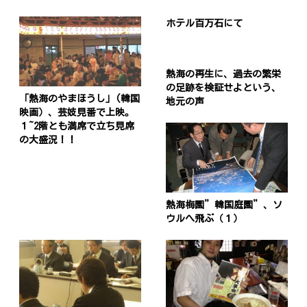
ホテル百万石にて
熱海の再生に、過去の繁栄
の足跡を検証せよという、
「熱海のやまほうし」(韓国
地元の声
映画）、芸妓見番で上映。
１~2階とも満席で立ち見席
の大盛況！！
熱海梅園”韓国庭園”、ソ
ウルへ飛ぶ（１）