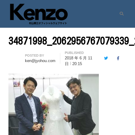
Search
村山憲三ウェブサイト
七転八起 – 村山憲三 Official Site
34871998_2062956767079339_
PUBLISHED
Author
POSTED BY
2018 年 6 月 11
Twitter
Facebook
ken@jyohou.com
日
20:15