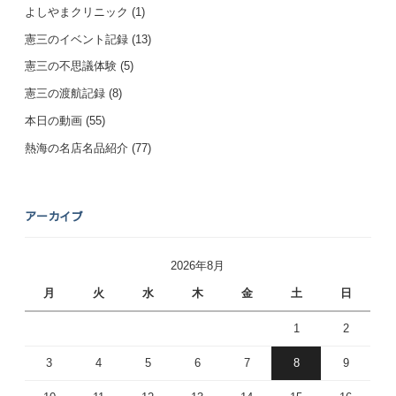
よしやまクリニック
(1)
憲三のイベント記録
(13)
憲三の不思議体験
(5)
憲三の渡航記録
(8)
本日の動画
(55)
熱海の名店名品紹介
(77)
アーカイブ
2026年8月
月
火
水
木
金
土
日
1
2
3
4
5
6
7
8
9