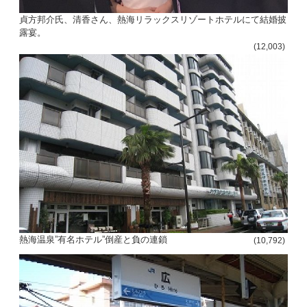
貞方邦介氏、清香さん、熱海リラックスリゾートホテルにて結婚披
露宴。
(12,003)
熱海温泉”有名ホテル”倒産と負の連鎖
(10,792)