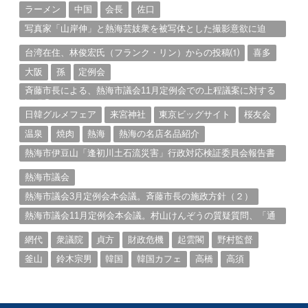
ラーメン
中国
会長
佐口
写真家「山岸伸」と熱海芸妓衆を被写体とした撮影意欲に迫
る。（１）
台湾在住、林俊宏氏（フランク・リン）からの投稿⑴
喜多
大阪
孫
定例会
斉藤市長による、熱海市議会11月定例会での上程議案に対する
説明①
日韓グルメフェア
来宮神社
東京ビッグサイト
桜友会
温泉
焼肉
熱海
熱海の名店名品紹介
熱海市伊豆山「逢初川土石流災害」行政対応検証委員会報告書
と熱海市の問題意識とは。
熱海市議会
熱海市議会3月定例会本会議。斉藤市長の施政方針（２）
熱海市議会11月定例会本会議。村山けんぞうの質疑質問、「通
告書」掲載。（１）
網代
衆議院
貞方
財政危機
起雲閣
野村監督
釜山
鈴木宗男
韓国
韓国カフェ
高橋
高須