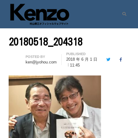
Search
村山憲三ウェブサイト
七転八起 – 村山憲三 Official Site
20180518_204318
PUBLISHED
Author
POSTED BY
2018 年 6 月 1 日
Twitter
Facebook
ken@jyohou.com
11:45