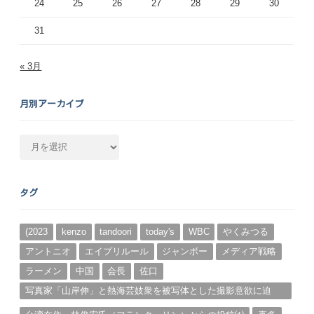
24
25
26
27
28
29
30
31
« 3月
月別アーカイブ
月
別
ア
ー
タグ
カ
イ
ブ
(2023
kenzo
tandoori
today's
WBC
やくみつる
アントニオ
エイプリルール
ジャンボー
メディア戦略
ラーメン
中国
会長
佐口
写真家「山岸伸」と熱海芸妓衆を被写体とした撮影意欲に迫
る。（１）