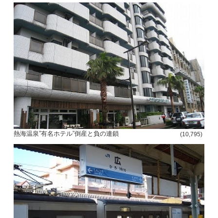
熱海温泉”有名ホテル”倒産と負の連鎖
(10,795)