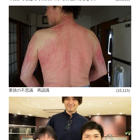
投
稿
s
ナ
ビ
ゲ
業捨の不思議 再認識
(16,115)
ー
シ
ョ
ン