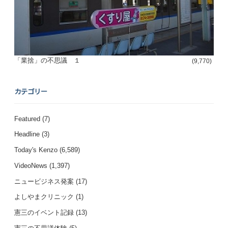
「業捨」の不思議 １
(9,770)
カテゴリー
Featured
(7)
Headline
(3)
Today's Kenzo
(6,589)
VideoNews
(1,397)
ニュービジネス発案
(17)
よしやまクリニック
(1)
憲三のイベント記録
(13)