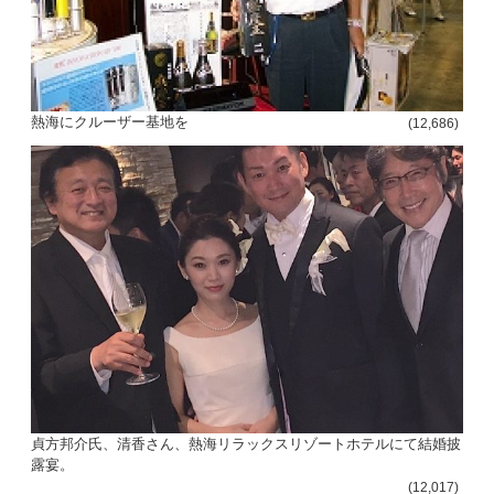
熱海にクルーザー基地を
(12,686)
貞方邦介氏、清香さん、熱海リラックスリゾートホテルにて結婚披
露宴。
(12,017)