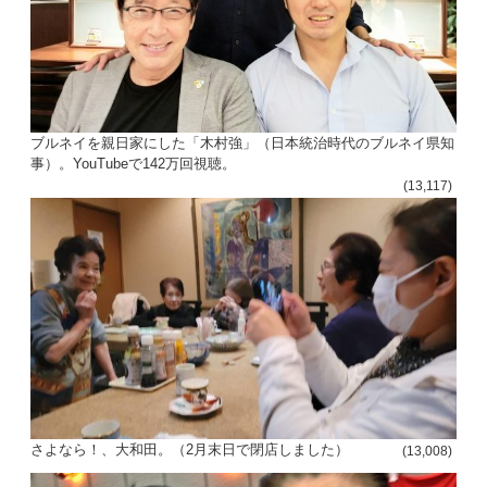
ブルネイを親日家にした「木村強」（日本統治時代のブルネイ県知
事）。YouTubeで142万回視聴。
(13,117)
さよなら！、大和田。（2月末日で閉店しました）
(13,008)