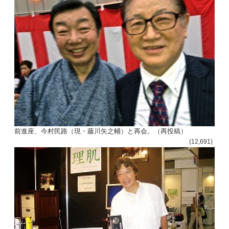
前進座、今村民路（現・藤川矢之輔）と再会。（再投稿）
(12,691)