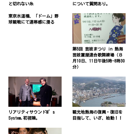
と切れない糸
について質問あり。
東京水道橋、「ドーム」野
球観戦にて連帯感に浸る
第5回 芸妓まつり in 熱海
芸妓置屋連合歌舞練場（８
月10日、11日午後5時-8時30
分）
リアリティサウンドM’s
観光地熱海の復興・復旧を
System,初視聴。
目指して、いざ、始動！！