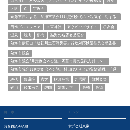
台湾在住、林俊宏氏（フランク・リン）からの投稿⑴
喜多
大阪
孫
定例会
斉藤市長による、熱海市議会11月定例会での上程議案に対する
説明①
日韓グルメフェア
来宮神社
東京ビッグサイト
桜友会
温泉
焼肉
熱海
熱海の名店名品紹介
熱海市伊豆山「逢初川土石流災害」行政対応検証委員会報告書
と熱海市の問題意識とは。
熱海市議会
熱海市議会3月定例会本会議。斉藤市長の施政方針（２）
熱海市議会11月定例会本会議。村山けんぞうの質疑質問、「通
告書」掲載。（１）
網代
衆議院
貞方
財政危機
起雲閣
野村監督
釜山
鈴木宗男
韓国
韓国カフェ
高橋
高須
村山憲三
リンク
株式会社東栄
熱海市議会議員