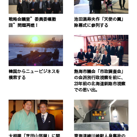
戦略会議室”委員委嘱撤
池田満寿夫作「天使の翼」
回”問題再燃！
除幕式に参列する
韓国からニュービジネスを
熱海市議会「市政調査会」
模索する
の会派別行政視察を前に、
23年前の北海道釧路市視察
での思い出。
大相撲「芝田山部屋」に関
東海道線川崎駅人身事故の