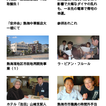
取誕生！
影響で大幅なダイヤの乱れ
も、一本先の電車で帰宅の
幸運。
「安井会」熱海中華飯店大
参拝あれこれ
一楼にて
熱海渚地区市街地再開発事
ラ・ビアン・フルール
業（１）
ホテル「池田」山崎支配人
熱海市市職員の時間外手当