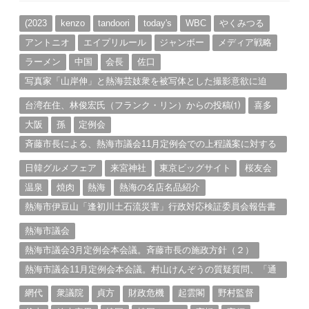
イ
ブ
(2023
kenzo
tandoori
today's
WBC
やくみつる
アントニオ
エイプリルール
ジャンボー
メディア戦略
ラーメン
中国
会長
佐口
写真家「山岸伸」と熱海芸妓衆を被写体とした撮影意欲に迫
る。（１）
台湾在住、林俊宏氏（フランク・リン）からの投稿⑴
喜多
大阪
孫
定例会
斉藤市長による、熱海市議会11月定例会での上程議案に対する
説明①
日韓グルメフェア
来宮神社
東京ビッグサイト
桜友会
温泉
焼肉
熱海
熱海の名店名品紹介
熱海市伊豆山「逢初川土石流災害」行政対応検証委員会報告書
と熱海市の問題意識とは。
熱海市議会
熱海市議会3月定例会本会議。斉藤市長の施政方針（２）
熱海市議会11月定例会本会議。村山けんぞうの質疑質問、「通
告書」掲載。（１）
網代
衆議院
貞方
財政危機
起雲閣
野村監督