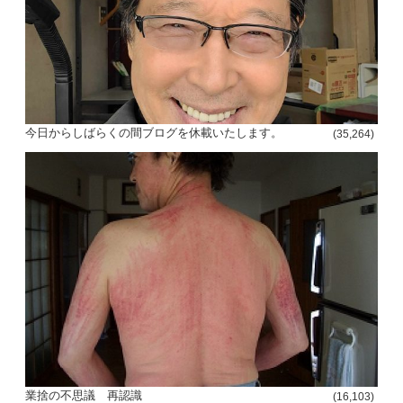
今日からしばらくの間ブログを休載いたします。
(35,264)
投
稿
s
ナ
ビ
ゲ
ー
シ
業捨の不思議 再認識
ョ
(16,103)