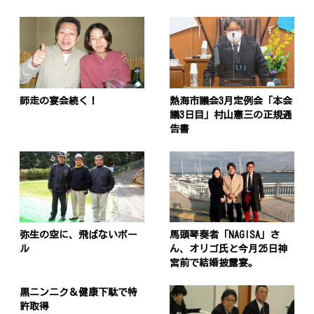
師走の宴会続く！
熱海市議会3月定例会「本会
議3日目」村山憲三の正規通
告書
弥生の空に、飛ばないボー
馬頭琴奏者「NAGISA」さ
ル
ん、オリゴ氏と今月25日神
宮前で結婚披露宴。
黒ニンニク＆健康下駄で特
許取得