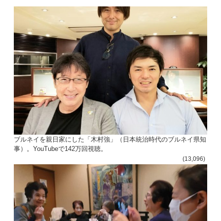
ン
ブルネイを親日家にした「木村強」（日本統治時代のブルネイ県知
事）。YouTubeで142万回視聴。
(13,096)