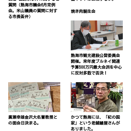
質問（熱海市議会6月定例
会。米山議員の質問に対す
焼き肉誕生会
る市長答弁）
熱海市観光建設公営委員会
開催。来年度ブルネイ関連
予算500万円最大会派を中心
に反対多数で否決！
廣瀬幸雄金沢大名誉教授と
かつて熱海には、「紀の国
の面会日決まる。
家」という老舗鰻屋さんが
ありました。