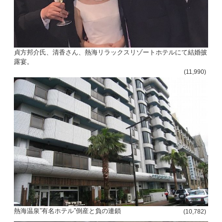
貞方邦介氏、清香さん、熱海リラックスリゾートホテルにて結婚披
露宴。
(11,990)
熱海温泉”有名ホテル”倒産と負の連鎖
(10,782)