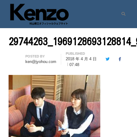
Search
村山憲三ウェブサイト
七転八起 – 村山憲三 Official Site
29744263_1969128693128814_
PUBLISHED
Author
POSTED BY
2018 年 4 月 4 日
Twitter
Facebook
ken@jyohou.com
07:48