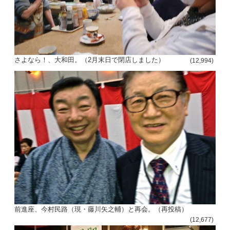
さよなら！、大和田。（2月末日で閉店しました）
(12,994)
前進座、今村民路（現・藤川矢之輔）と再会。（再投稿）
(12,677)