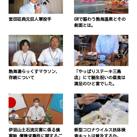
宮田征典元巨人軍投手
GWで賑わう熱海温泉とその
側面とは。
熱海湯らっくすマラソン、
「やっぱりステーキ三島
存続について
店」にて誕生祝いの昼食は
満足のひと言でした。
伊豆山土石流災害に係る損
新型コロナウイルス抗体検
害賠 償請求事件に関するご
査キットは普及するか。