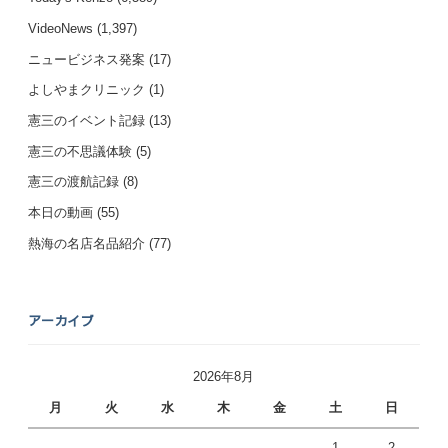
VideoNews
(1,397)
ニュービジネス発案
(17)
よしやまクリニック
(1)
憲三のイベント記録
(13)
憲三の不思議体験
(5)
憲三の渡航記録
(8)
本日の動画
(55)
熱海の名店名品紹介
(77)
アーカイブ
2026年8月
月
火
水
木
金
土
日
1
2