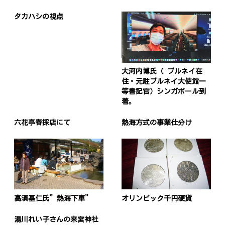
タカハシの視点
大河内博氏（ ブルネイ在
住・元駐ブルネイ大使館一
等書記官）シンガポール到
着。
六花亭春採店にて
熱海方式の事業仕分け
高須基仁氏”熱海下車”
オリンピック千円硬貨
湯川れい子さんの来宮神社