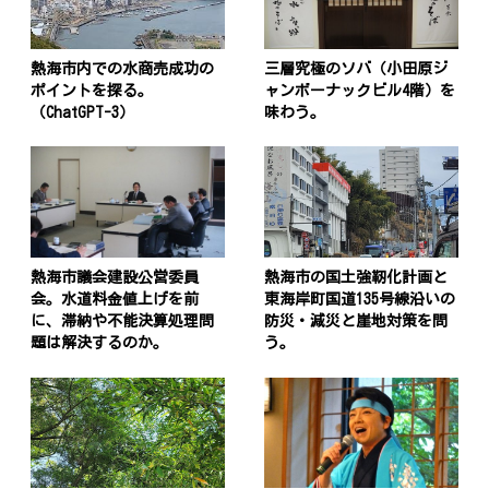
熱海市内での水商売成功の
三層究極のソバ（小田原ジ
ポイントを探る。
ャンボーナックビル4階）を
（ChatGPT-3）
味わう。
熱海市議会建設公営委員
熱海市の国土強靭化計画と
会。水道料金値上げを前
東海岸町国道135号線沿いの
に、滞納や不能決算処理問
防災・減災と崖地対策を問
題は解決するのか。
う。