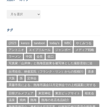
月
別
ア
ー
タグ
カ
イ
ブ
(2023
kenzo
tandoori
today's
WBC
やくみつる
アントニオ
エイプリルール
ジャンボー
メディア戦略
ラーメン
中国
会長
佐口
写真家「山岸伸」と熱海芸妓衆を被写体とした撮影意欲に迫
る。（１）
台湾在住、林俊宏氏（フランク・リン）からの投稿⑴
喜多
大阪
孫
定例会
斉藤市長による、熱海市議会11月定例会での上程議案に対する
説明①
日韓グルメフェア
来宮神社
東京ビッグサイト
桜友会
温泉
焼肉
熱海
熱海の名店名品紹介
熱海市伊豆山「逢初川土石流災害」行政対応検証委員会報告書