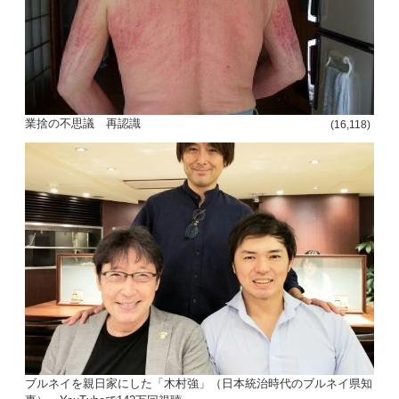
投
稿
s
ナ
業捨の不思議 再認識
(16,118)
ビ
ゲ
ー
シ
ョ
ン
ブルネイを親日家にした「木村強」（日本統治時代のブルネイ県知