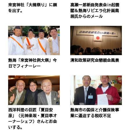
来宮神社「大楠祭り」に顔
高瀬一郎新曲発表会in起雲
を出す。
閣＆熱海リビエラ化計画鳥
居氏からのメール
熱海「来宮神社例大祭」今
清和政策研究会懇親会風景
日でフィナーレー
西洋料理の巨匠「夏目安
熱海市の国保と介護保険事
彦」（元神楽坂・夏目亭オ
業に逼迫する税収不足
ーナーシェフ）さんとお会
いする。