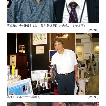
前進座、今村民路（現・藤川矢之輔）と再会。（再投稿）
(12,694)
熱海にクルーザー基地を
(12,690)