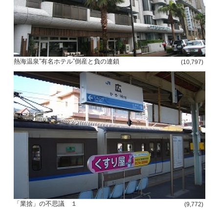
熱海温泉”有名ホテル”倒産と負の連鎖
(10,797)
「業捨」の不思議 １
(9,772)