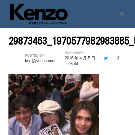
Search
村山憲三ウェブサイト
七転八起 – 村山憲三 Official Site
29873463_1970577982983885_
PUBLISHED
Author
POSTED BY
2018 年 4 月 5 日
Twitter
Facebook
ken@jyohou.com
08:44