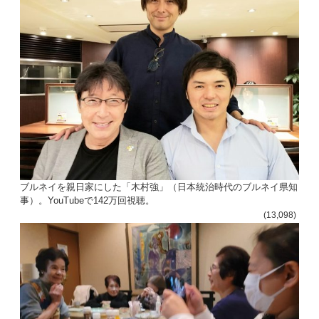
ン
ブルネイを親日家にした「木村強」（日本統治時代のブルネイ県知
事）。YouTubeで142万回視聴。
(13,098)