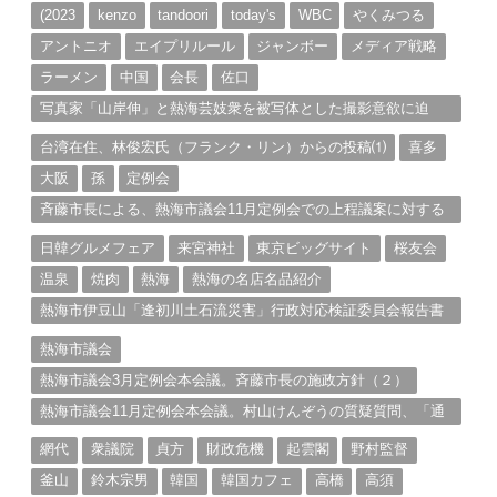
ブ
(2023
kenzo
tandoori
today's
WBC
やくみつる
アントニオ
エイプリルール
ジャンボー
メディア戦略
ラーメン
中国
会長
佐口
写真家「山岸伸」と熱海芸妓衆を被写体とした撮影意欲に迫
る。（１）
台湾在住、林俊宏氏（フランク・リン）からの投稿⑴
喜多
大阪
孫
定例会
斉藤市長による、熱海市議会11月定例会での上程議案に対する
説明①
日韓グルメフェア
来宮神社
東京ビッグサイト
桜友会
温泉
焼肉
熱海
熱海の名店名品紹介
熱海市伊豆山「逢初川土石流災害」行政対応検証委員会報告書
と熱海市の問題意識とは。
熱海市議会
熱海市議会3月定例会本会議。斉藤市長の施政方針（２）
熱海市議会11月定例会本会議。村山けんぞうの質疑質問、「通
告書」掲載。（１）
網代
衆議院
貞方
財政危機
起雲閣
野村監督
釜山
鈴木宗男
韓国
韓国カフェ
高橋
高須