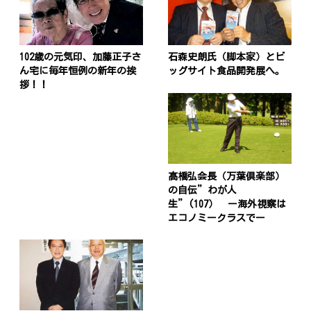
102歳の元気印、加藤正子さ
石森史朗氏（脚本家）とビ
ん宅に毎年恒例の新年の挨
ッグサイト食品開発展へ。
拶！！
髙橋弘会長（万葉倶楽部）
の自伝”わが人
生”(107） ー海外視察は
エコノミークラスでー