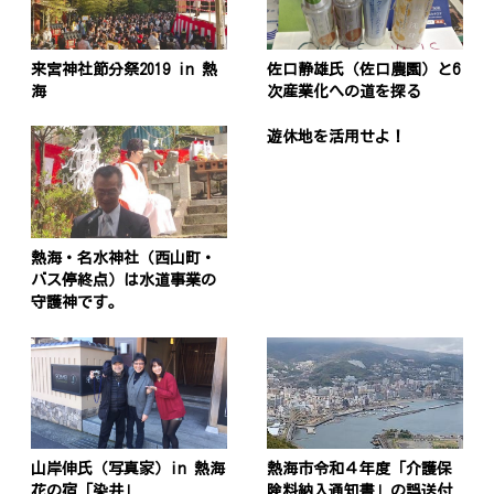
来宮神社節分祭2019 in 熱
佐口静雄氏（佐口農園）と6
海
次産業化への道を探る
遊休地を活用せよ！
熱海・名水神社（西山町・
バス停終点）は水道事業の
守護神です。
山岸伸氏（写真家）in 熱海
熱海市令和４年度「介護保
花の宿「染井」
険料納入通知書」の誤送付