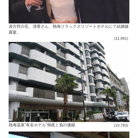
貞方邦介氏、清香さん、熱海リラックスリゾートホテルにて結婚披
露宴。
(11,991)
熱海温泉”有名ホテル”倒産と負の連鎖
(10,783)