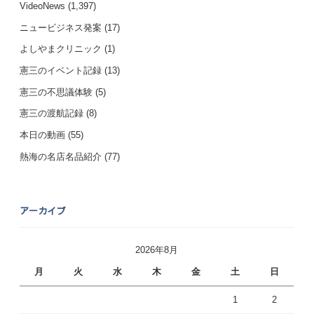
VideoNews
(1,397)
ニュービジネス発案
(17)
よしやまクリニック
(1)
憲三のイベント記録
(13)
憲三の不思議体験
(5)
憲三の渡航記録
(8)
本日の動画
(55)
熱海の名店名品紹介
(77)
アーカイブ
2026年8月
月
火
水
木
金
土
日
1
2