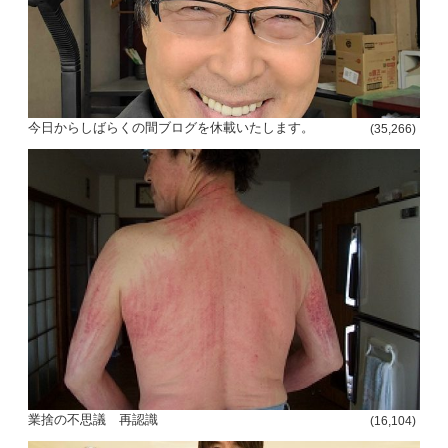
今日からしばらくの間ブログを休載いたします。
(35,266)
投
稿
s
ナ
ビ
ゲ
ー
シ
業捨の不思議 再認識
(16,104)
ョ