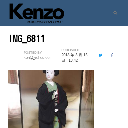
Search
村山憲三ウェブサイト
七転八起 – 村山憲三 Official Site
IMG_6811
PUBLISHED
Author
POSTED BY
2018 年 3 月 15
Twitter
Facebook
ken@jyohou.com
日
13:42