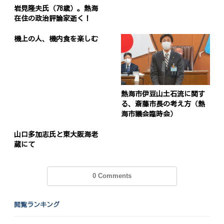
岩見隆夫氏（78歳）。熱海
在住の政治評論家逝く！
機上の人、機内食を楽しむ
熱海市伊豆山土石流に関す
る、斎藤市長の考え方（熱
海市議会臨時会）
山口多加志氏と東大阪海老
蔵にて
0 Comments
閲覧ランキング