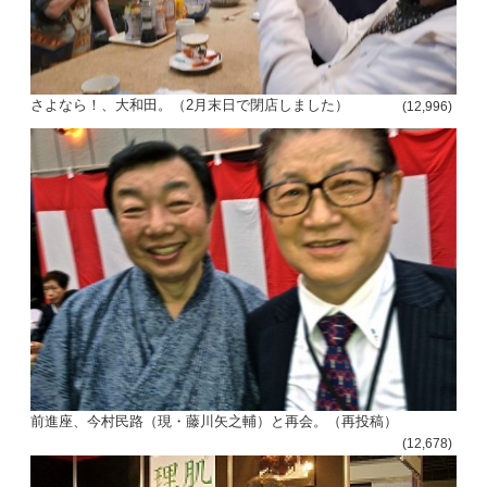
さよなら！、大和田。（2月末日で閉店しました）
(12,996)
前進座、今村民路（現・藤川矢之輔）と再会。（再投稿）
(12,678)