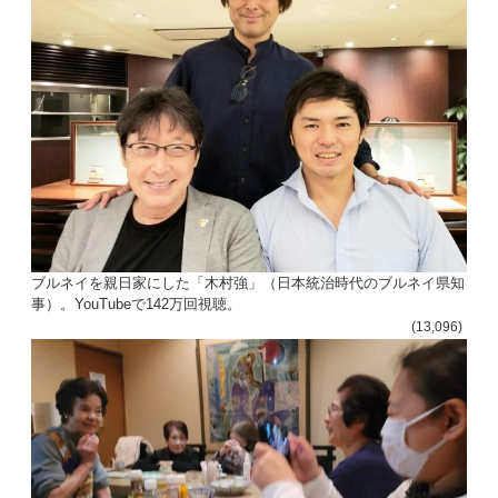
ン
ブルネイを親日家にした「木村強」（日本統治時代のブルネイ県知
事）。YouTubeで142万回視聴。
(13,096)