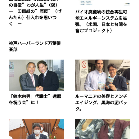
の自伝”わが人生”(98)
ー 印画紙の”原反”（げ
バイオ廃棄物の統合再生可
んたん）仕入れを思いつ
能エネルギーシステムを拡
く ー
張。（米国、日本と台湾を
含むプロジェクト）
神戸ハーバーランド万葉倶
楽部
「鈴木宗男」代議士”還暦
ルーマニアの美容とアンチ
を祝う会”に！
エイジング、黒海の泥パッ
ク。