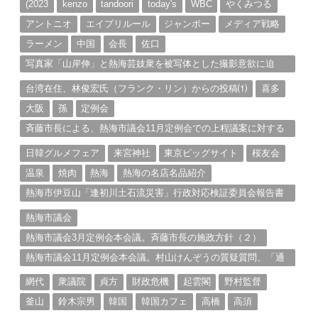
ブ
(2023
kenzo
tandoori
today's
WBC
やくみつる
アントニオ
エイプリルール
ジャンボー
メディア戦略
ラーメン
中国
会長
佐口
写真家「山岸伸」と熱海芸妓衆を被写体とした撮影意欲に迫
る。（１）
台湾在住、林俊宏氏（フランク・リン）からの投稿⑴
喜多
大阪
孫
定例会
斉藤市長による、熱海市議会11月定例会での上程議案に対する
説明①
日韓グルメフェア
来宮神社
東京ビッグサイト
桜友会
温泉
焼肉
熱海
熱海の名店名品紹介
熱海市伊豆山「逢初川土石流災害」行政対応検証委員会報告書
と熱海市の問題意識とは。
熱海市議会
熱海市議会3月定例会本会議。斉藤市長の施政方針（２）
熱海市議会11月定例会本会議。村山けんぞうの質疑質問、「通
告書」掲載。（１）
網代
衆議院
貞方
財政危機
起雲閣
野村監督
釜山
鈴木宗男
韓国
韓国カフェ
高橋
高須