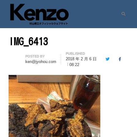
Search
村山憲三ウェブサイト
七転八起 – 村山憲三 Official Site
IMG_6413
PUBLISHED
Author
POSTED BY
2018 年 2 月 6 日
Twitter
Facebook
ken@jyohou.com
08:22