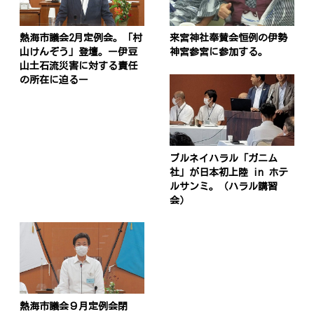
熱海市議会2月定例会。「村
来宮神社奉賛会恒例の伊勢
山けんぞう」登壇。ー伊豆
神宮参宮に参加する。
山土石流災害に対する責任
の所在に迫るー
ブルネイハラル「ガニム
社」が日本初上陸 in ホテ
ルサンミ。（ハラル講習
会）
熱海市議会９月定例会閉