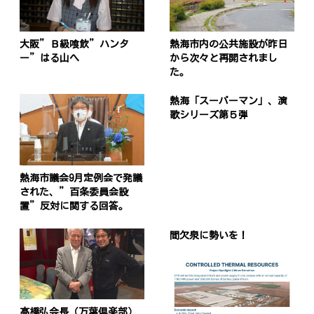
大阪”Ｂ級喰飲”ハンタ
熱海市内の公共施設が昨日
ー”はる山へ
から次々と再開されまし
た。
熱海「スーパーマン」、演
歌シリーズ第５弾
熱海市議会9月定例会で発議
された、”百条委員会設
置”反対に関する回答。
間欠泉に勢いを！
髙橋弘会長（万葉倶楽部）