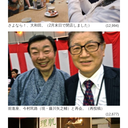
さよなら！、大和田。（2月末日で閉店しました）
(12,994)
前進座、今村民路（現・藤川矢之輔）と再会。（再投稿）
(12,677)