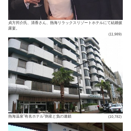
貞方邦介氏、清香さん、熱海リラックスリゾートホテルにて結婚披
露宴。
(11,989)
熱海温泉”有名ホテル”倒産と負の連鎖
(10,782)