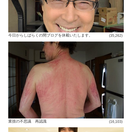
今日からしばらくの間ブログを休載いたします。
(35,262)
投
稿
s
ナ
ビ
ゲ
ー
シ
業捨の不思議 再認識
(16,103)
ョ