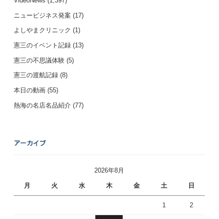
VideoNews
(1,397)
ニュービジネス発案
(17)
よしやまクリニック
(1)
憲三のイベント記録
(13)
憲三の不思議体験
(5)
憲三の渡航記録
(8)
本日の動画
(55)
熱海の名店名品紹介
(77)
アーカイブ
2026年8月
月
火
水
木
金
土
日
1
2