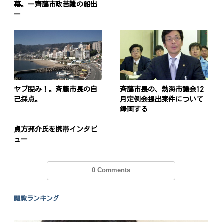
幕。ー齊藤市政苦難の船出
ー
ヤブ睨み！。斉藤市長の自
斉藤市長の、熱海市議会12
己採点。
月定例会提出案件について
録画する
貞方邦介氏を携帯インタビ
ュー
0 Comments
閲覧ランキング