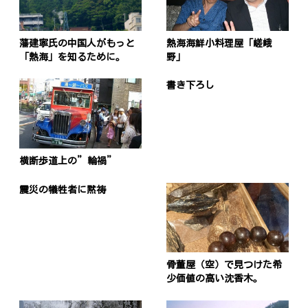
藩建寧氏の中国人がもっと
熱海海鮮小料理屋「嵯峨
「熱海」を知るために。
野」
書き下ろし
横断歩道上の”輪禍”
震災の犠牲者に黙祷
骨董屋（空）で見つけた希
少価値の高い沈香木。