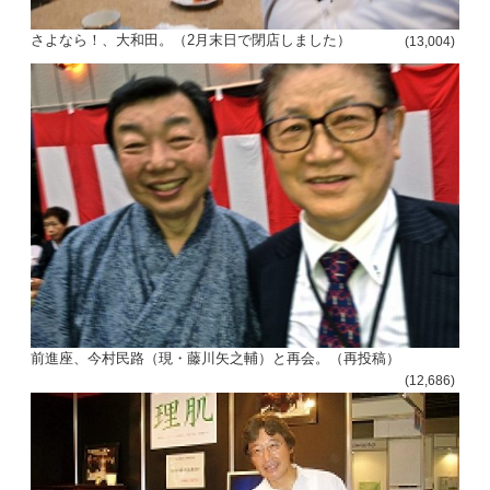
さよなら！、大和田。（2月末日で閉店しました）
(13,004)
前進座、今村民路（現・藤川矢之輔）と再会。（再投稿）
(12,686)