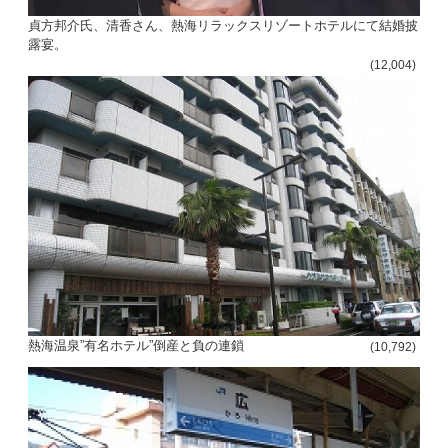
貞方邦介氏、清香さん、熱海リラックスリゾートホテルにて結婚披
露宴。
(12,004)
熱海温泉”有名ホテル”倒産と負の連鎖
(10,792)