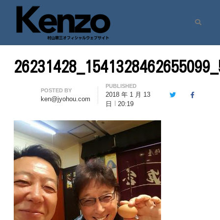
Search
村山憲三ウェブサイト
七転八起 – 村山憲三 Official Site
26231428_1541328462655099_
PUBLISHED
Author
POSTED BY
2018 年 1 月 13
Twitter
Facebook
ken@jyohou.com
日
20:19