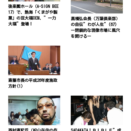
後楽園ホール（A-SIGN BEE
17）で、熱海「くまがや製
菓」の豆大福OEM、”一力
高橋弘会長（万葉倶楽部）
大福”登場！
の自伝”わが人生”(67)
ー閉鎖的な現像市場に風穴
を開けるー
斎藤市長の平成26年度施政
方針(1)
西村直記氏（松山在住の作
SADAKATA！ＢＩＢＬＥ”成