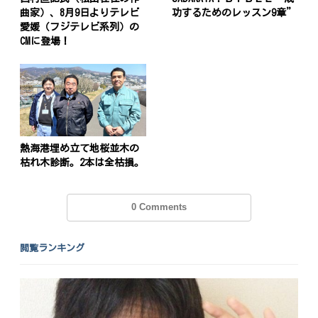
曲家）、8月9日よりテレビ
功するためのレッスン9章”
愛媛（フジテレビ系列）の
CMに登場！
熱海港埋め立て地桜並木の
枯れ木診断。2本は全枯損。
0 Comments
閲覧ランキング