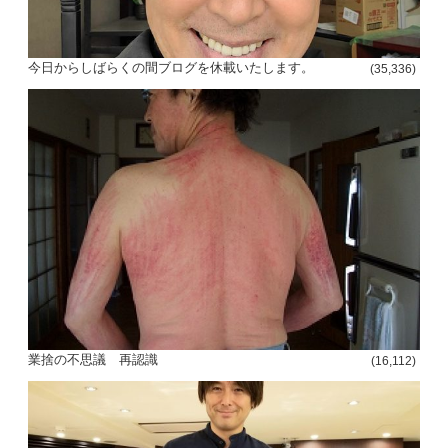
今日からしばらくの間ブログを休載いたします。
(35,336)
投
稿
s
ナ
ビ
ゲ
ー
業捨の不思議 再認識
(16,112)
シ
ョ
ン