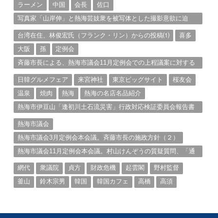
ラーメン
中国
会長
佐口
写真家「山岸伸」と熱海芸妓衆を被写体とした撮影意欲に迫
る。（１）
台湾在住、林俊宏氏（フランク・リン）からの投稿⑴
喜多
大阪
孫
定例会
斉藤市長による、熱海市議会11月定例会での上程議案に対する
説明①
日韓グルメフェア
来宮神社
東京ビッグサイト
桜友会
温泉
焼肉
熱海
熱海の名店名品紹介
熱海市伊豆山「逢初川土石流災害」行政対応検証委員会報告書
と熱海市の問題意識とは。
熱海市議会
熱海市議会3月定例会本会議。斉藤市長の施政方針（２）
熱海市議会11月定例会本会議。村山けんぞうの質疑質問、「通
告書」掲載。（１）
網代
衆議院
貞方
財政危機
起雲閣
野村監督
釜山
鈴木宗男
韓国
韓国カフェ
高橋
高須