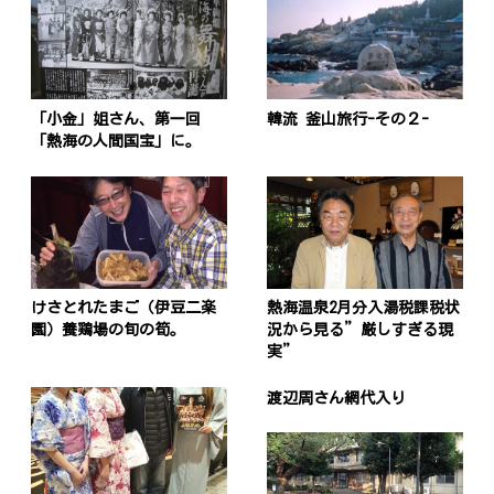
「小金」姐さん、第一回
韓流 釜山旅行-その２-
「熱海の人間国宝」に。
けさとれたまご（伊豆二楽
熱海温泉2月分入湯税課税状
園）養鶏場の旬の筍。
況から見る”厳しすぎる現
実”
渡辺周さん網代入り