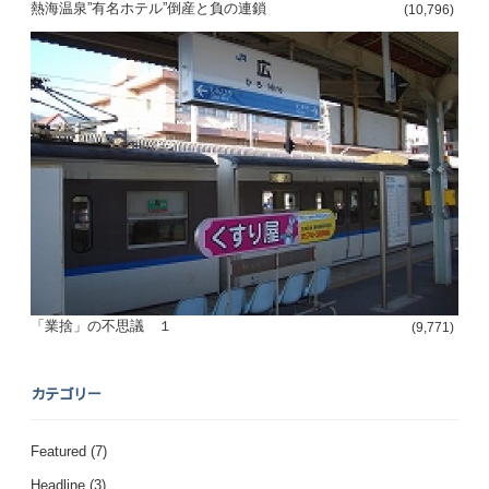
熱海温泉”有名ホテル”倒産と負の連鎖
(10,796)
「業捨」の不思議 １
(9,771)
カテゴリー
Featured
(7)
Headline
(3)