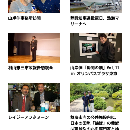
山岸伸事務所訪問
静岡知事選投票日、熱海マ
リーナへ
村山憲三市政報告懇親会
山岸伸「瞬間の顔」Vol.11
in オリンパスプラザ東京
レイジーアフタヌーン
熱海市内の公共施設内に、
日本の国魚「錦鯉」の養鯉
は可能なのかを専門家と検