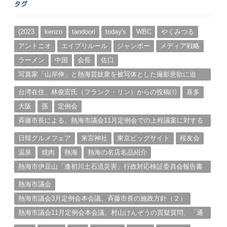
タグ
カ
イ
ブ
(2023
kenzo
tandoori
today's
WBC
やくみつる
アントニオ
エイプリルール
ジャンボー
メディア戦略
ラーメン
中国
会長
佐口
写真家「山岸伸」と熱海芸妓衆を被写体とした撮影意欲に迫
る。（１）
台湾在住、林俊宏氏（フランク・リン）からの投稿⑴
喜多
大阪
孫
定例会
斉藤市長による、熱海市議会11月定例会での上程議案に対する
説明①
日韓グルメフェア
来宮神社
東京ビッグサイト
桜友会
温泉
焼肉
熱海
熱海の名店名品紹介
熱海市伊豆山「逢初川土石流災害」行政対応検証委員会報告書
と熱海市の問題意識とは。
熱海市議会
熱海市議会3月定例会本会議。斉藤市長の施政方針（２）
熱海市議会11月定例会本会議。村山けんぞうの質疑質問、「通
告書」掲載。（１）