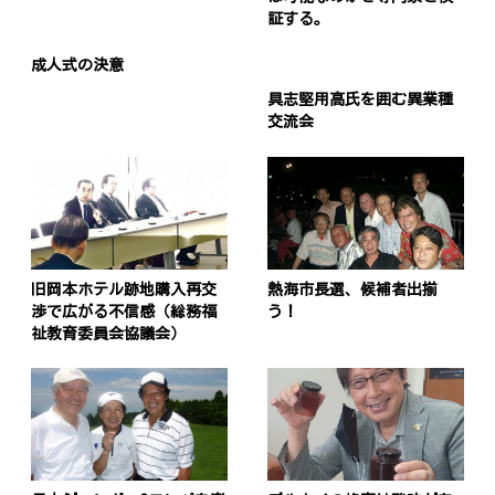
証する。
成人式の決意
具志堅用高氏を囲む異業種
交流会
旧岡本ホテル跡地購入再交
熱海市長選、候補者出揃
渉で広がる不信感（総務福
う！
祉教育委員会協議会）