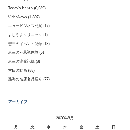
Today's Kenzo
(6,589)
VideoNews
(1,397)
ニュービジネス発案
(17)
よしやまクリニック
(1)
憲三のイベント記録
(13)
憲三の不思議体験
(5)
憲三の渡航記録
(8)
本日の動画
(55)
熱海の名店名品紹介
(77)
アーカイブ
2026年8月
月
火
水
木
金
土
日