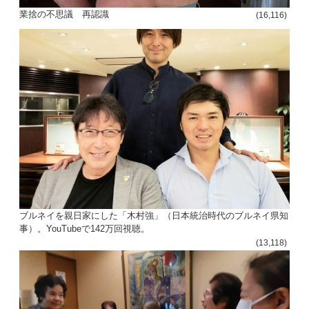
投
業捨の不思議 再認識
(16,116)
稿
s
ナ
ビ
ゲ
ー
シ
ョ
ン
ブルネイを親日家にした「木村強」（日本統治時代のブルネイ県知
事）。YouTubeで142万回視聴。
(13,118)