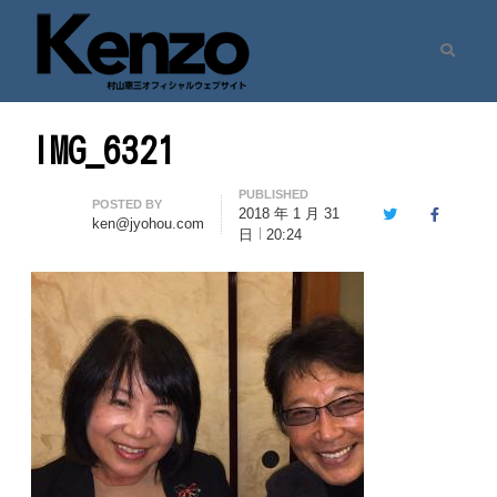
Search
村山憲三ウェブサイト
七転八起 – 村山憲三 Official Site
IMG_6321
PUBLISHED
Author
POSTED BY
2018 年 1 月 31
Twitter
Facebook
ken@jyohou.com
日
20:24