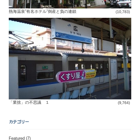
熱海温泉”有名ホテル”倒産と負の連鎖
(10,783)
「業捨」の不思議 １
(9,764)
カテゴリー
Featured
(7)