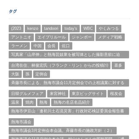
ア
ー
タグ
カ
イ
ブ
(2023
kenzo
tandoori
today's
WBC
やくみつる
アントニオ
エイプリルール
ジャンボー
メディア戦略
ラーメン
中国
会長
佐口
写真家「山岸伸」と熱海芸妓衆を被写体とした撮影意欲に迫
る。（１）
台湾在住、林俊宏氏（フランク・リン）からの投稿⑴
喜多
大阪
孫
定例会
斉藤市長による、熱海市議会11月定例会での上程議案に対する
説明①
日韓グルメフェア
来宮神社
東京ビッグサイト
桜友会
温泉
焼肉
熱海
熱海の名店名品紹介
熱海市伊豆山「逢初川土石流災害」行政対応検証委員会報告書
と熱海市の問題意識とは。
熱海市議会
熱海市議会3月定例会本会議。斉藤市長の施政方針（２）