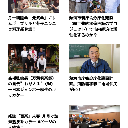
月一親睦会「元気会」にサ
熱海市新庁舎分庁化建設
ムギョプサルと芽子ニンニ
（総工費約20億円超のプロ
ク料理新登場！
ジェクト）で市内経済は活
性化するのか？
髙橋弘会長（万葉倶楽部）
熱海市庁舎分庁化建設計
の自伝”わが人生”(54）
画。消防署移転に地域住民
ー日本ジャンボー誕生のキ
がNO！
ッカケー
雑誌「百楽」来春1月号で熱
海温泉をカラー10ページの
大特集！