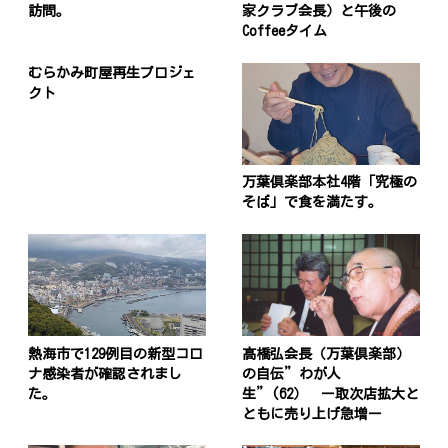
訪問。
家クラブ会長）と午後の
Coffeeタイム
むらかみ町屋再生プロジェ
クト
万葉倶楽部本社4階「究極の
そば」で食を満たす。
熱海市で129例目の新型コロ
髙橋弘会長（万葉倶楽部）
ナ感染者が確認されまし
の自伝”わが人
た。
生”(62） ー取次店拡大と
ともに売り上げ急増ー