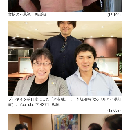
ョ
業捨の不思議 再認識
(16,104)
ン
ブルネイを親日家にした「木村強」（日本統治時代のブルネイ県知
事）。YouTubeで142万回視聴。
(13,098)