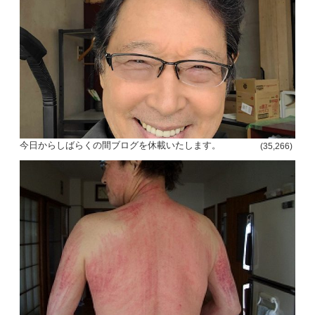
今日からしばらくの間ブログを休載いたします。
(35,266)
投
稿
s
ナ
ビ
ゲ
ー
シ