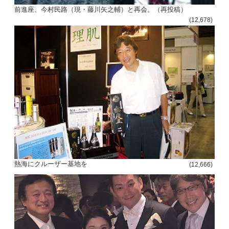
前進座、今村民路（現・藤川矢之輔）と再会。（再投稿）
(12,678)
熱海にクルーザー基地を
(12,666)