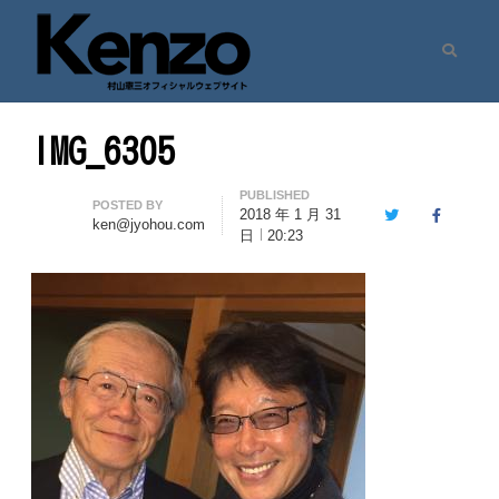
Search
村山憲三ウェブサイト
七転八起 – 村山憲三 Official Site
IMG_6305
PUBLISHED
Author
POSTED BY
2018 年 1 月 31
Twitter
Facebook
ken@jyohou.com
日
20:23