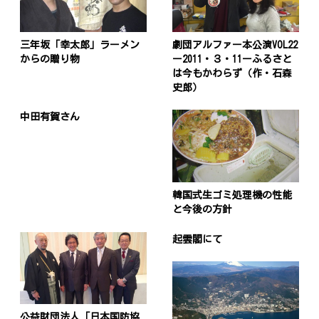
三年坂「幸太郎」ラーメン
劇団アルファー本公演VOL22
からの贈り物
ー2011・３・11ーふるさと
は今もかわらず（作・石森
史郎）
中田有賀さん
韓国式生ゴミ処理機の性能
と今後の方針
起雲閣にて
公益財団法人「日本国防協