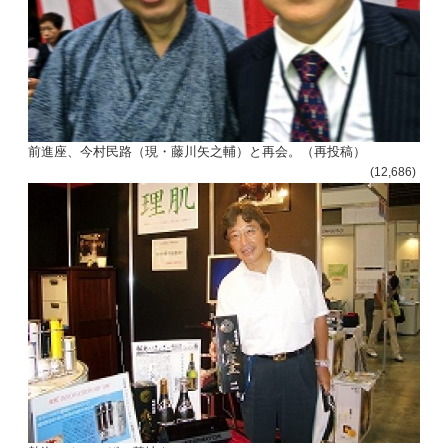
前進座、今村民路（現・藤川矢之輔）と再会。（再投稿）
(12,686)