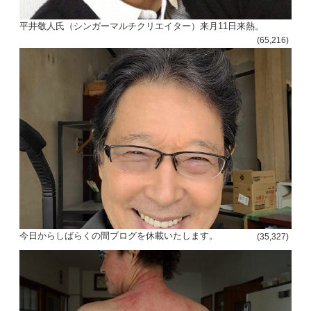
平井敬人氏（シンガーマルチクリエイター）来月11日来熱。
(65,216)
投
稿
s
今日からしばらくの間ブログを休載いたします。
(35,327)
ナ
ビ
ゲ