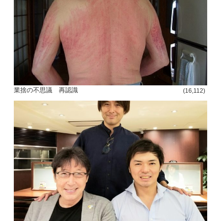
ー
シ
ョ
ン
業捨の不思議 再認識
(16,112)