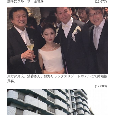
熱海にクルーザー基地を
(12,677)
貞方邦介氏、清香さん、熱海リラックスリゾートホテルにて結婚披
露宴。
(12,003)