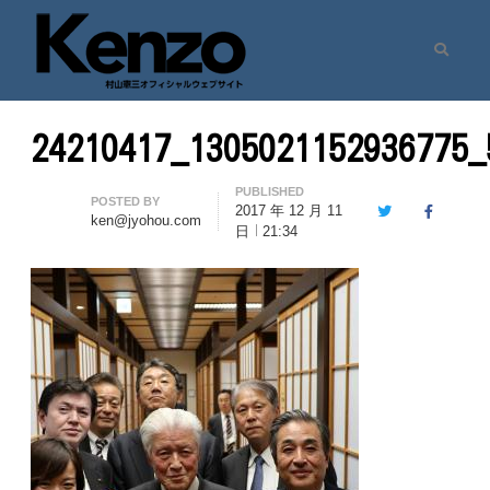
Search
村山憲三ウェブサイト
七転八起 – 村山憲三 Official Site
24210417_1305021152936775_
PUBLISHED
Author
POSTED BY
2017 年 12 月 11
Twitter
Facebook
ken@jyohou.com
日
21:34