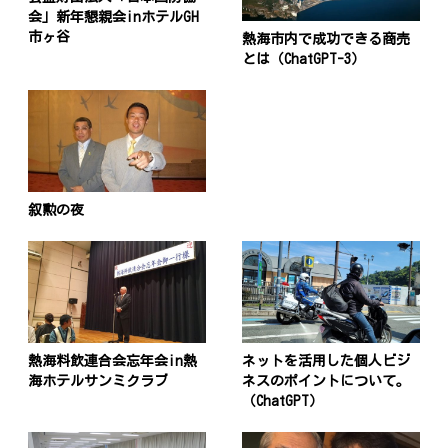
会」新年懇親会inホテルGH
市ヶ谷
熱海市内で成功できる商売
とは（ChatGPT-3）
叙勲の夜
熱海料飲連合会忘年会in熱
ネットを活用した個人ビジ
海ホテルサンミクラブ
ネスのポイントについて。
（ChatGPT）