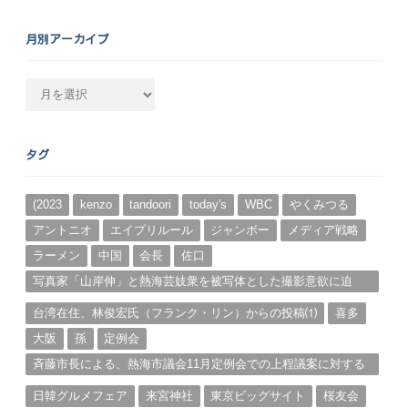
月別アーカイブ
月
別
ア
ー
タグ
カ
イ
ブ
(2023
kenzo
tandoori
today's
WBC
やくみつる
アントニオ
エイプリルール
ジャンボー
メディア戦略
ラーメン
中国
会長
佐口
写真家「山岸伸」と熱海芸妓衆を被写体とした撮影意欲に迫
る。（１）
台湾在住、林俊宏氏（フランク・リン）からの投稿⑴
喜多
大阪
孫
定例会
斉藤市長による、熱海市議会11月定例会での上程議案に対する
説明①
日韓グルメフェア
来宮神社
東京ビッグサイト
桜友会