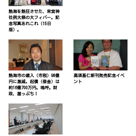
熱海を熱狂させた、来宮神
社例大祭の大フィバー。記
念写真あれこれ（15日
版）。
熱海市の歳入（市税）98億
高須基仁新刊発売記念イベ
円に激減。起債（借金）は
ント
約16億700万円。嗚呼。財
政、崖っぷち！